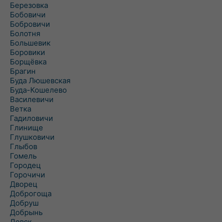
Березовка
Бобовичи
Бобровичи
Болотня
Большевик
Боровики
Борщёвка
Брагин
Буда Люшевская
Буда-Кошелево
Василевичи
Ветка
Гадиловичи
Глинище
Глушковичи
Глыбов
Гомель
Городец
Горочичи
Дворец
Доброгоща
Добруш
Добрынь
Довск