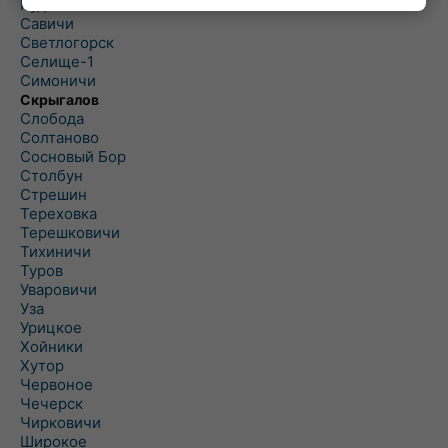
Рудня
Савичи
Светлогорск
Селище-1
Симоничи
Скрыгалов
Слобода
Солтаново
Сосновый Бор
Столбун
Стрешин
Тереховка
Терешковичи
Тихиничи
Туров
Уваровичи
Уза
Урицкое
Хойники
Хутор
Червоное
Чечерск
Чирковичи
Широкое