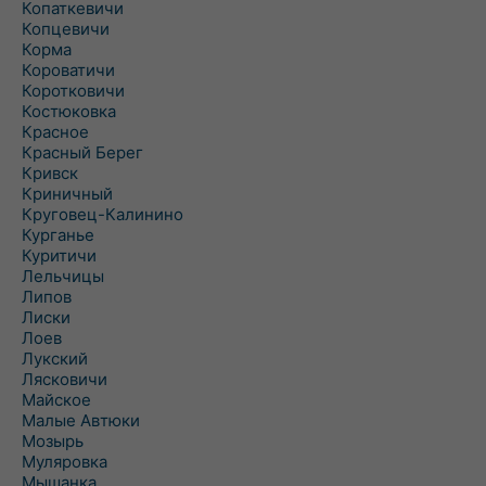
Копаткевичи
Копцевичи
Корма
Короватичи
Коротковичи
Костюковка
Красное
Красный Берег
Кривск
Криничный
Круговец-Калинино
Курганье
Куритичи
Лельчицы
Липов
Лиски
Лоев
Лукский
Лясковичи
Майское
Малые Автюки
Мозырь
Муляровка
Мышанка