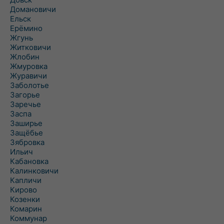
Домановичи
Ельск
Ерёмино
Жгунь
Житковичи
Жлобин
Жмуровка
Журавичи
Заболотье
Загорье
Заречье
Заспа
Заширье
Защёбье
Зябровка
Ильич
Кабановка
Калинковичи
Капличи
Кирово
Козенки
Комарин
Коммунар