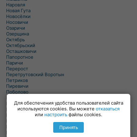
Наровля
Новая Гута
Новосёлки
Носовичи
Озаричи
Озерщина
Октябрь
Октябрьский
Осташковичи
Папоротное
Паричи
Перерост
Перетрутовский Воротын
Петриков
Пиревичи
Поболово
Поколюбичи
Для обеспечения удобства пользователей сайта
Полесье
используются cookies. Вы можете
отказаться
Птичь
или
настроить
файлы cookies.
Речица
Ровенская Слобода
Рогачев
Принять
Рогинь