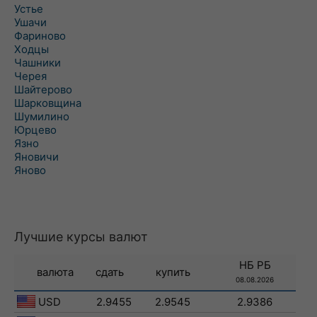
Устье
Ушачи
Фариново
Ходцы
Чашники
Черея
Шайтерово
Шарковщина
Шумилино
Юрцево
Язно
Яновичи
Яново
Лучшие курсы валют
НБ РБ
валюта
сдать
купить
08.08.2026
USD
2.9455
2.9545
2.9386