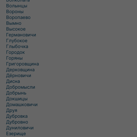
Волынцы
Вороны
Воропаево
Вымно
Высокое
Германовичи
Глубокое
Глыбочка
Городок
Горяны
Григоровщина
Дерковщина
Дёрновичи
Дисна
Добромысли
Добрынь
Докшицы
Домашковичи
Друя
Дубровка
Дубровно
Дуниловичи
Езерище