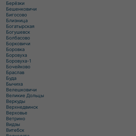
Берёзки
Бешенковичи
Бигосово
Близница
Богатырская
Богушевск
Болбасово
Борковичи
Боровка
Боровуха
Боровуха-1
Бочейково
Браслав
Буда
Бычиха
Велешковичи
Великие Дольцы
Веркуды
Верхнедвинск
Верховье
Ветрино
Видзы
Витебск
Волколата