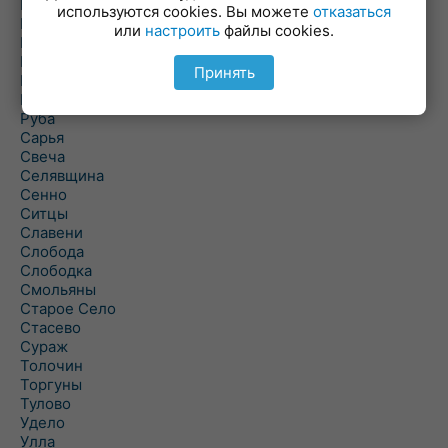
Погоща
используются cookies. Вы можете
отказаться
Подсвилье
или
настроить
файлы cookies.
Полоцк
Поставы
Принять
Прозороки
Россоны
Руба
Сарья
Свеча
Селявщина
Сенно
Ситцы
Славени
Слобода
Слободка
Смольяны
Старое Село
Стасево
Сураж
Толочин
Торгуны
Тулово
Удело
Улла