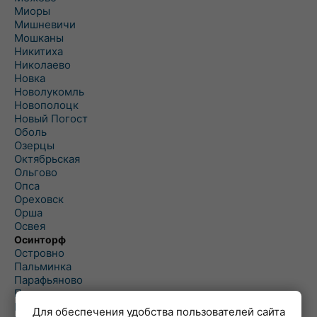
Миоры
Мишневичи
Мошканы
Никитиха
Николаево
Новка
Новолукомль
Новополоцк
Новый Погост
Оболь
Озерцы
Октябрьская
Ольгово
Опса
Ореховск
Орша
Освея
Осинторф
Островно
Пальминка
Парафьяново
Плисса
Повятье
Для обеспечения удобства пользователей сайта