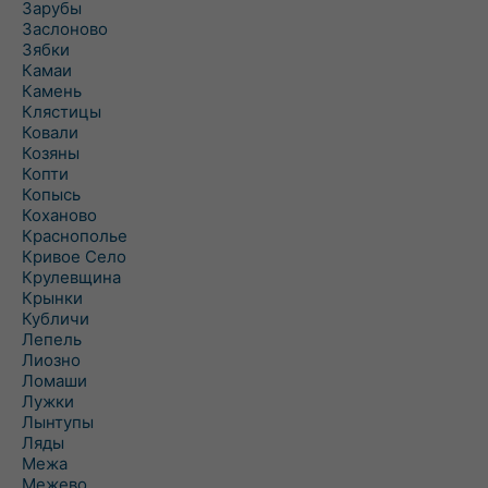
Зарубы
Заслоново
Зябки
Камаи
Камень
Клястицы
Ковали
Козяны
Копти
Копысь
Коханово
Краснополье
Кривое Село
Крулевщина
Крынки
Кубличи
Лепель
Лиозно
Ломаши
Лужки
Лынтупы
Ляды
Межа
Межево