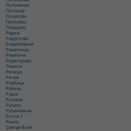
Полонечка
Полонка
Почапово
Пружаны
Псыщево
Радеж
Радостово
Раздяловичи
Ракитница
Ревятичи
Редигерово
Ремель
Речица
Речки
Ровбицк
Рубель
Рудск
Ружаны
Русино
Русиновичи
Рухча-1
Рясна
Святая Воля