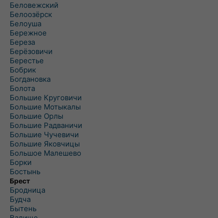
Беловежский
Белоозёрск
Белоуша
Бережное
Береза
Берёзовичи
Берестье
Бобрик
Богдановка
Болота
Большие Круговичи
Большие Мотыкалы
Большие Орлы
Большие Радваничи
Большие Чучевичи
Большие Яковчицы
Большое Малешево
Борки
Бостынь
Брест
Бродница
Будча
Бытень
Валище