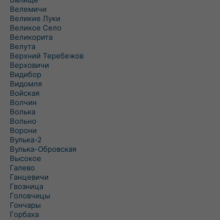
Велемичи
Великие Луки
Великое Село
Великорита
Велута
Верхний Теребежов
Верховичи
Видибор
Видомля
Войская
Волчин
Волька
Вольно
Ворони
Вулька-2
Вулька-Обровская
Высокое
Галево
Ганцевичи
Гвозница
Головчицы
Гончары
Горбаха