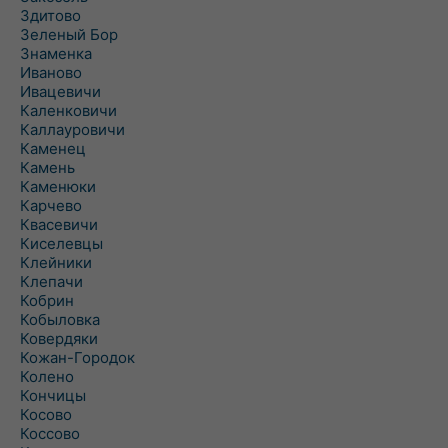
Здитово
Зеленый Бор
Знаменка
Иваново
Ивацевичи
Каленковичи
Каллауровичи
Каменец
Камень
Каменюки
Карчево
Квасевичи
Киселевцы
Клейники
Клепачи
Кобрин
Кобыловка
Ковердяки
Кожан-Городок
Колено
Кончицы
Косово
Коссово