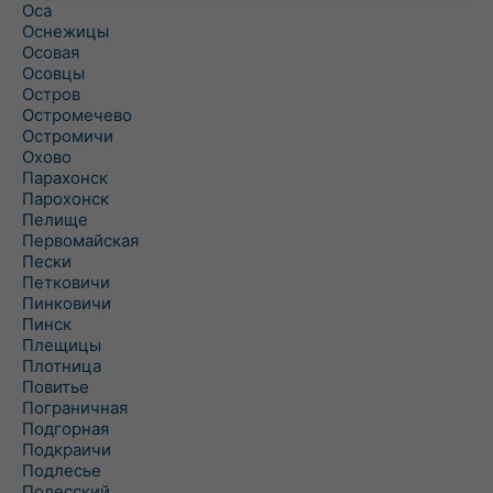
Оса
Оснежицы
Осовая
Осовцы
Остров
Остромечево
Остромичи
Охово
Парахонск
Парохонск
Пелище
Первомайская
Пески
Петковичи
Пинковичи
Пинск
Плещицы
Плотница
Повитье
Пограничная
Подгорная
Подкраичи
Подлесье
Полесский