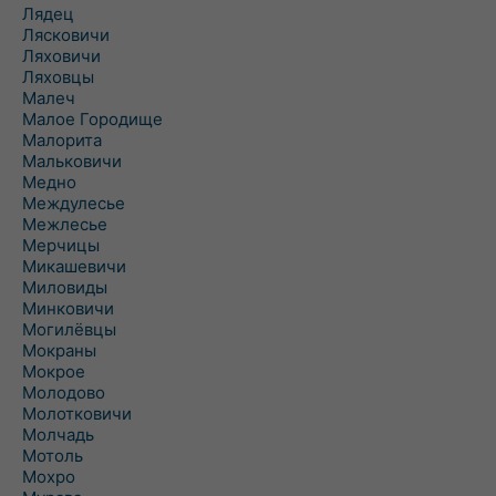
Лядец
Лясковичи
Ляховичи
Ляховцы
Малеч
Малое Городище
Малорита
Мальковичи
Медно
Междулесье
Межлесье
Мерчицы
Микашевичи
Миловиды
Минковичи
Могилёвцы
Мокраны
Мокрое
Молодово
Молотковичи
Молчадь
Мотоль
Мохро