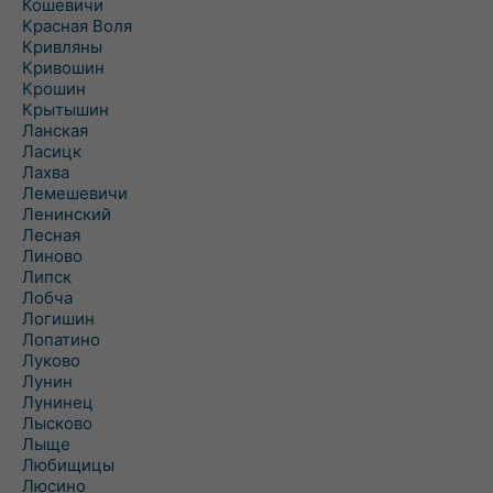
Кошевичи
Красная Воля
Кривляны
Кривошин
Крошин
Крытышин
Ланская
Ласицк
Лахва
Лемешевичи
Ленинский
Лесная
Линово
Липск
Лобча
Логишин
Лопатино
Луково
Лунин
Лунинец
Лысково
Лыще
Любищицы
Люсино