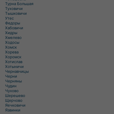
Турна Большая
Туховичи
Тышковичи
Утес
Федоры
Хабовичи
Хидры
Хмелево
Ходосы
Хомск
Хорева
Хоромск
Хотислав
Хотыничи
Чернавчицы
Черни
Черняны
Чудин
Чухово
Шерешево
Щерчово
Яечковичи
Язвинки