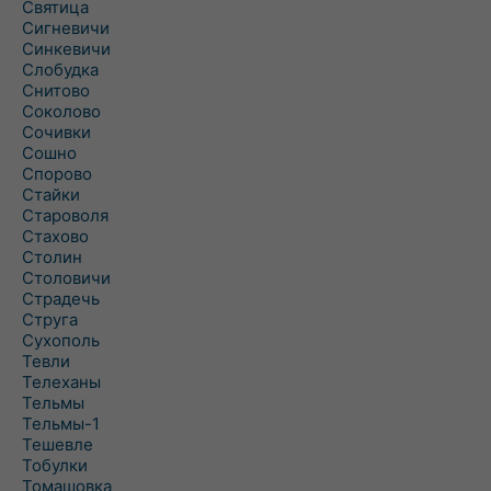
Святица
Сигневичи
Синкевичи
Слобудка
Снитово
Соколово
Сочивки
Сошно
Спорово
Стайки
Староволя
Стахово
Столин
Столовичи
Страдечь
Струга
Сухополь
Тевли
Телеханы
Тельмы
Тельмы-1
Тешевле
Тобулки
Томашовка