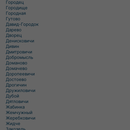
Городец
Городище
Городная
Гутово
Давид-Городок
Дарево
Дворец
Денисковичи
Дивин
Дмитровичи
Добромысль
Доманово
Домачево
Доропеевичи
Достоево
Дрогичин
Дружиловичи
Дубой
Дятловичи
Жабинка
Жемчужный
Жеребковичи
Жидче
Закозель