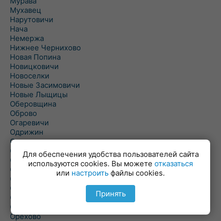
Мурава
Мухавец
Нарутовичи
Нача
Немержа
Нижнее Чернихово
Новая Попина
Новицковичи
Новоселки
Новые Засимовичи
Новые Лыщицы
Оберовщина
Оброво
Огаревичи
Одрижин
Оздамичи
Озяты
Для обеспечения удобства пользователей сайта
Олтуш
используются cookies. Вы можете
отказаться
Ольманы
или
настроить
файлы cookies.
Ольпень
Ольшаны
Принять
Омельная
Ополь
Орехово