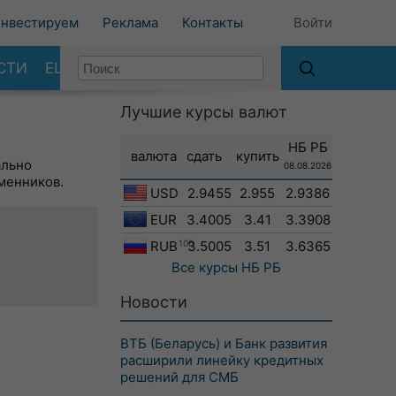
нвестируем
Реклама
Контакты
Войти
СТИ
ЕЩЕ
Лучшие курсы валют
НБ РБ
валюта
сдать
купить
ально
08.08.2026
менников.
USD
2.9455
2.955
2.9386
EUR
3.4005
3.41
3.3908
RUB
100
3.5005
3.51
3.6365
Все курсы
НБ РБ
Новости
ВТБ (Беларусь) и Банк развития
расширили линейку кредитных
решений для СМБ