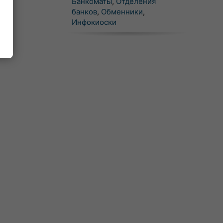
Банкоматы
,
Отделения
банков
,
Обменники
,
Инфокиоски