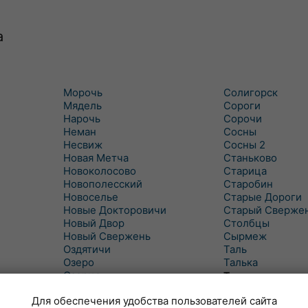
а
Морочь
Солигорск
Мядель
Сороги
Нарочь
Сорочи
Неман
Сосны
Несвиж
Сосны 2
Новая Метча
Станьково
Новоколосово
Старица
Новополесский
Старобин
Новоселье
Старые Дороги
Новые Докторовичи
Старый Сверже
Новый Двор
Столбцы
Новый Свержень
Сырмеж
Оздятичи
Таль
Озеро
Талька
Озерцо
Танежицы
Околово
Тимковичи
Для обеспечения удобства пользователей сайта
Октябрь
Турец-Бояры