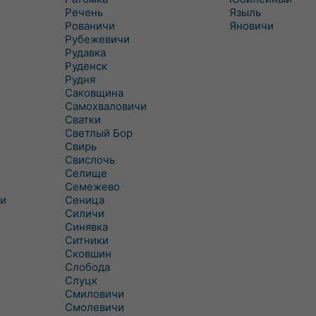
Речень
Языль
Рованичи
Яновичи
Рубежевичи
Рудавка
Руденск
Рудня
Саковщина
Самохваловичи
Сватки
Светлый Бор
Свирь
Свислочь
Селище
Семежево
и
Сеница
Силичи
Синявка
Ситники
Сковшин
Слобода
Слуцк
Смиловичи
Смолевичи