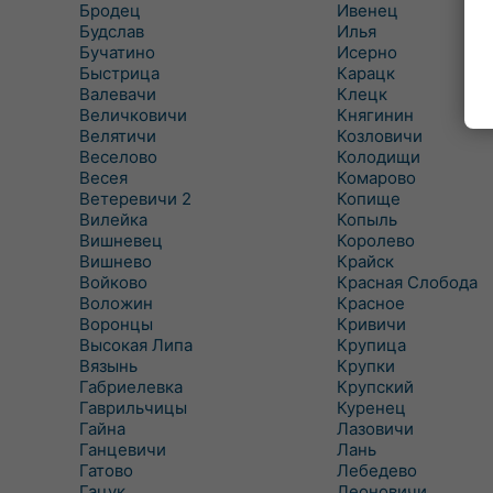
Бродец
Ивенец
Будслав
Илья
Бучатино
Исерно
Быстрица
Карацк
Валевачи
Клецк
Величковичи
Княгинин
Велятичи
Козловичи
Веселово
Колодищи
Весея
Комарово
Ветеревичи 2
Копище
Вилейка
Копыль
Вишневец
Королево
Вишнево
Крайск
Войково
Красная Слобода
Воложин
Красное
Воронцы
Кривичи
Высокая Липа
Крупица
Вязынь
Крупки
Габриелевка
Крупский
Гаврильчицы
Куренец
Гайна
Лазовичи
Ганцевичи
Лань
Гатово
Лебедево
Гацук
Леоновичи