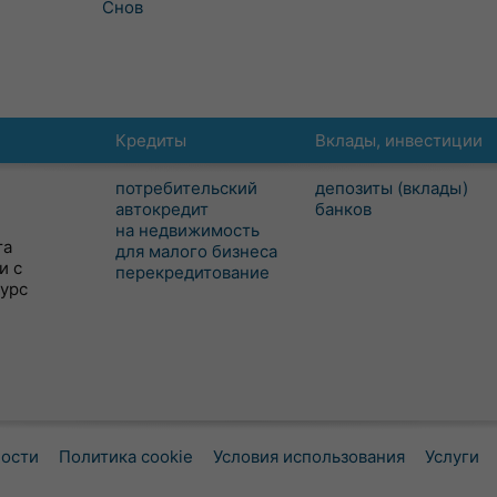
Снов
Кредиты
Вклады, инвестиции
потребительский
депозиты (вклады)
автокредит
банков
на недвижимость
та
для малого бизнеса
и с
перекредитование
сурс
ности
Политика cookie
Условия использования
Услуги