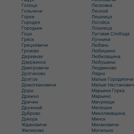
Голоцк
Лесковка
Гольчичи
Лесной
Горки
Лешница
Городея
Логойск
Городьки
Лошница
Гоцк
Луговая Слобода
Греск
Лучники
Грицкевичи
Любань
Грозово
Любишино
Деревная
Любковщина
Дзержинск
Любушаны
Дмитровичи
Людвиново
Долгиново
Лядно
Долгое
Малые Городятичи
Домоткановичи
Малые Нестанович
Доры
Марьина Горка
Дражно
Марьино
Дричин
Мачулищи
Дружный
Мелешки
Дуброво
Миколаевщина
Дукора
Минск
Ждановичи
Михановичи
Жилихово
Могильно