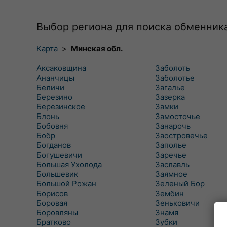
Выбор региона для поиска обменник
Карта
>
Минская обл.
Аксаковщина
Заболоть
Ананчицы
Заболотье
Беличи
Загалье
Березино
Зазерка
Березинское
Замки
Блонь
Замосточье
Бобовня
Занарочь
Бобр
Заостровечье
Богданов
Заполье
Богушевичи
Заречье
Большая Ухолода
Заславль
Большевик
Заямное
Большой Рожан
Зеленый Бор
Борисов
Зембин
Боровая
Зеньковичи
Боровляны
Знамя
Братково
Зубки