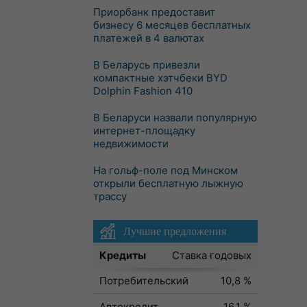
Приорбанк предоставит
бизнесу 6 месяцев бесплатных
платежей в 4 валютах
В Беларусь привезли
компактные хэтчбеки BYD
Dolphin Fashion 410
В Беларуси назвали популярную
интернет-площадку
недвижимости
На гольф-поле под Минском
открыли бесплатную лыжную
трассу
Лучшие предложения
Кредиты
Ставка годовых
Потребительский
10,8 %
Автокредит
16,1 %