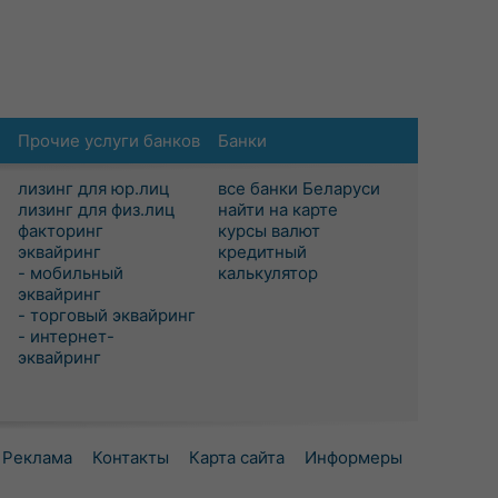
Прочие услуги банков
Банки
лизинг для юр.лиц
все банки Беларуси
лизинг для физ.лиц
найти на карте
факторинг
курсы валют
эквайринг
кредитный
- мобильный
калькулятор
эквайринг
- торговый эквайринг
- интернет-
эквайринг
Реклама
Контакты
Карта сайта
Информеры