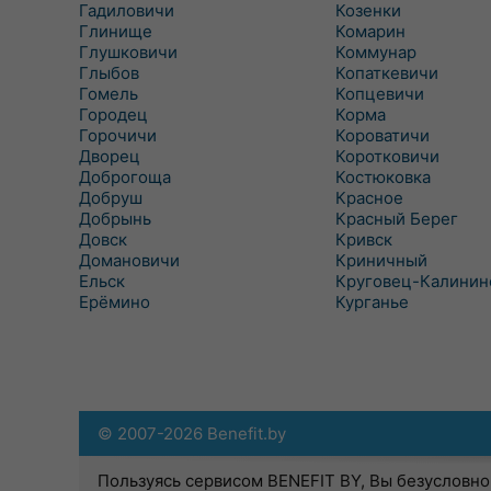
Гадиловичи
Козенки
Глинище
Комарин
Глушковичи
Коммунар
Глыбов
Копаткевичи
Гомель
Копцевичи
Городец
Корма
Горочичи
Короватичи
Дворец
Коротковичи
Доброгоща
Костюковка
Добруш
Красное
Добрынь
Красный Берег
Довск
Кривск
Домановичи
Криничный
Ельск
Круговец-Калинин
Ерёмино
Курганье
© 2007-2026 Benefit.by
Пользуясь сервисом BENEFIT BY, Вы безусловно