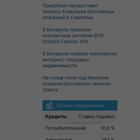
Приорбанк предоставит
бизнесу 6 месяцев бесплатных
платежей в 4 валютах
В Беларусь привезли
компактные хэтчбеки BYD
Dolphin Fashion 410
В Беларуси назвали популярную
интернет-площадку
недвижимости
На гольф-поле под Минском
открыли бесплатную лыжную
трассу
Лучшие предложения
Кредиты
Ставка годовых
Потребительский
10,8 %
Автокредит
16,1 %