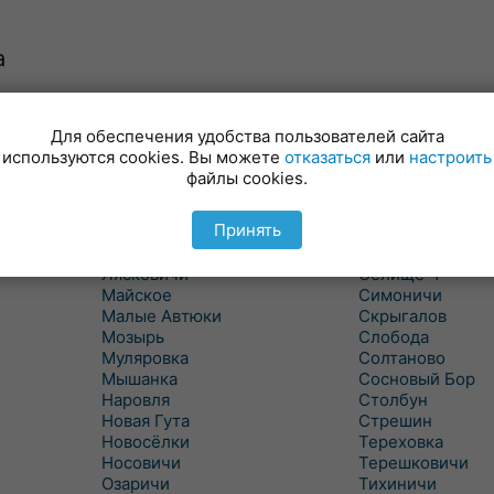
а
Для обеспечения удобства пользователей сайта
Куритичи
Ровенская Слоб
используются cookies. Вы можете
отказаться
или
настроить
Лельчицы
Рогачев
файлы cookies.
Липов
Рогинь
Лиски
Рудня
Принять
Лоев
Савичи
Лукский
Светлогорск
Лясковичи
Селище-1
Майское
Симоничи
Малые Автюки
Скрыгалов
Мозырь
Слобода
Муляровка
Солтаново
Мышанка
Сосновый Бор
Наровля
Столбун
Новая Гута
Стрешин
Новосёлки
Тереховка
Носовичи
Терешковичи
Озаричи
Тихиничи