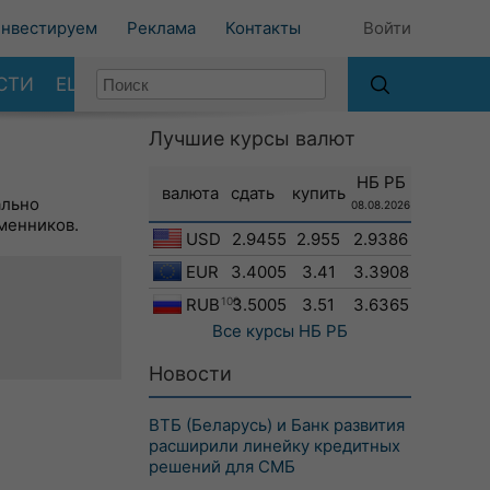
нвестируем
Реклама
Контакты
Войти
СТИ
ЕЩЕ
Лучшие курсы валют
НБ РБ
валюта
сдать
купить
ально
08.08.2026
менников.
USD
2.9455
2.955
2.9386
EUR
3.4005
3.41
3.3908
RUB
100
3.5005
3.51
3.6365
Все курсы
НБ РБ
Новости
ВТБ (Беларусь) и Банк развития
расширили линейку кредитных
решений для СМБ