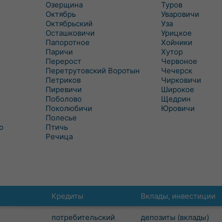
Озерщина
Туров
Октябрь
Уваровичи
Октябрьский
Уза
Осташковичи
Урицкое
Папоротное
Хойники
Паричи
Хутор
Перерост
Червоное
Перетрутовский Воротын
Чечерск
Петриков
Чирковичи
Пиревичи
Широкое
Поболово
Щедрин
Поколюбичи
Юровичи
Полесье
о
Птичь
Речица
Кредиты
Вклады, инвестиции
потребительский
депозиты (вклады)