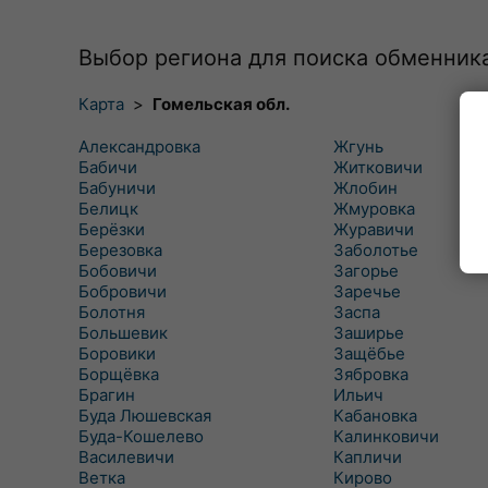
Выбор региона для поиска обменник
Карта
>
Гомельская обл.
Александровка
Жгунь
Бабичи
Житковичи
Бабуничи
Жлобин
Белицк
Жмуровка
Берёзки
Журавичи
Березовка
Заболотье
Бобовичи
Загорье
Бобровичи
Заречье
Болотня
Заспа
Большевик
Заширье
Боровики
Защёбье
Борщёвка
Зябровка
Брагин
Ильич
Буда Люшевская
Кабановка
Буда-Кошелево
Калинковичи
Василевичи
Капличи
Ветка
Кирово