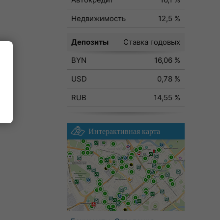
Недвижимость
12,5 %
Депозиты
Ставка годовых
BYN
16,06 %
ода
USD
0,78 %
RUB
14,55 %
Интерактивная карта