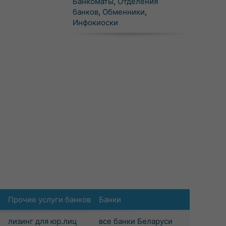
Банкоматы
,
Отделения
банков
,
Обменники
,
Инфокиоски
Прочие услуги банков
Банки
лизинг для юр.лиц
все банки Беларуси