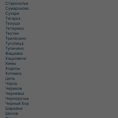
Староселье
Сумароково
Сухари
Татарка
Телуша
Тетерино
Техтин
Трилесино
Туголица
Тупичино
Фащевка
Хацковичи
Химы
Ходосы
Хотимск
Цель
Чаусы
Чериков
Черневка
Черноручье
Черный Бор
Шарейки
Шклов