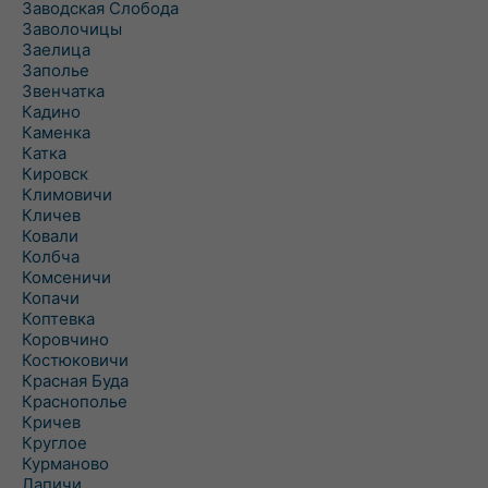
Заводская Слобода
Заволочицы
Заелица
Заполье
Звенчатка
Кадино
Каменка
Катка
Кировск
Климовичи
Кличев
Ковали
Колбча
Комсеничи
Копачи
Коптевка
Коровчино
Костюковичи
Красная Буда
Краснополье
Кричев
Круглое
Курманово
Лапичи