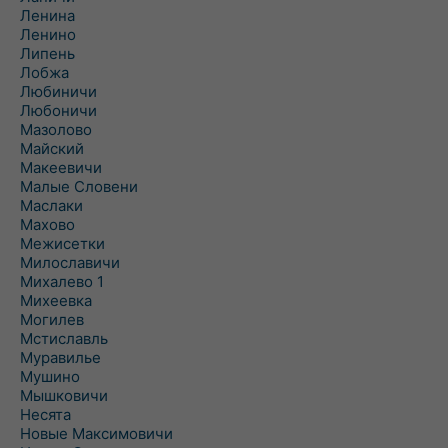
Ленина
Ленино
Липень
Лобжа
Любиничи
Любоничи
Мазолово
Майский
Макеевичи
Малые Словени
Маслаки
Махово
Межисетки
Милославичи
Михалево 1
Михеевка
Могилев
Мстиславль
Муравилье
Мушино
Мышковичи
Несята
Новые Максимовичи