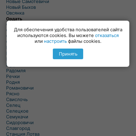
Новые Самотевичи
Новый Быхов
Овсянка
Ордать
Ореховка
Для обеспечения удобства пользователей сайта
Осиновка
используются cookies. Вы можете
отказаться
Осиповичи
или
настроить
файлы cookies.
Осово
Павловичи
Паршино
Принять
Петуховка
Пудовня
Радомля
Речки
Родня
Романовичи
Рясно
Свислочь
Селец
Селецкое
Семукачи
Сидоровичи
Славгород
Станция Лотва