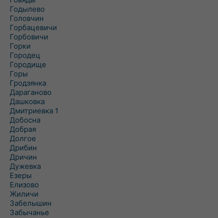
Годылево
Головчин
Горбацевичи
Горбовичи
Горки
Городец
Городище
Горы
Гродзянка
Дараганово
Дашковка
Дмитриевка 1
Добосна
Добрая
Долгое
Дрибин
Дричин
Дужевка
Езеры
Елизово
Жиличи
Забелышин
Забычанье