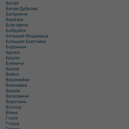
Белая
Белая Дуброва
Белыничи
Берёзки
Благовичи
Бобруйск
Большая Мощаница
Большие Бортники
Бороньки
Брожа
Брыли
Буйничи
Быхов
Вейно
Веремейки
Вишневка
Вишов
Волковичи
Воротынь
Восход
Вязье
Глуск
Глуша
Говяды