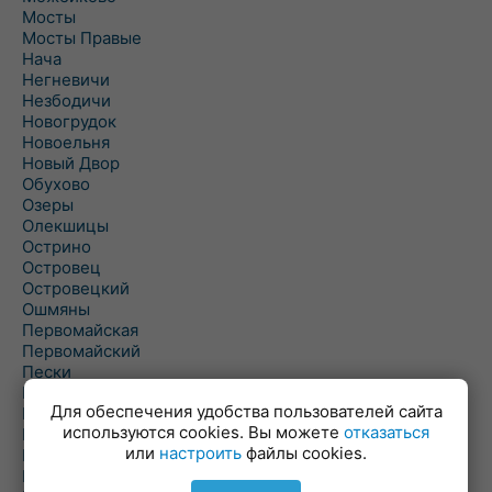
Мосты
Мосты Правые
Нача
Негневичи
Незбодичи
Новогрудок
Новоельня
Новый Двор
Обухово
Озеры
Олекшицы
Острино
Островец
Островецкий
Ошмяны
Первомайская
Первомайский
Пески
Петревичи
Для обеспечения удобства пользователей сайта
Погородно
используются cookies. Вы можете
отказаться
Пограничный
или
настроить
файлы cookies.
Подлабенье
Подольцы