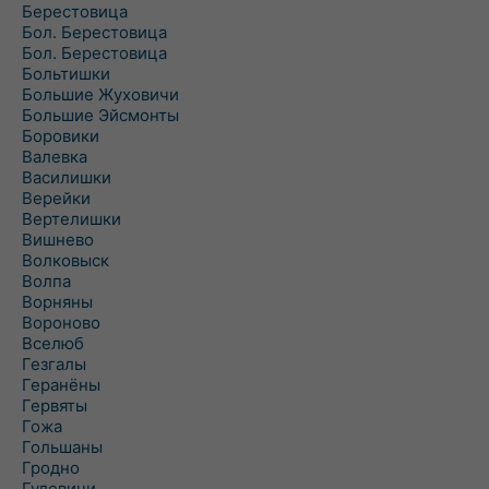
Берестовица
Бол. Берестовица
Бол. Берестовица
Больтишки
Большие Жуховичи
Большие Эйсмонты
Боровики
Валевка
Василишки
Верейки
Вертелишки
Вишнево
Волковыск
Волпа
Ворняны
Вороново
Вселюб
Гезгалы
Геранёны
Гервяты
Гожа
Гольшаны
Гродно
Гудевичи