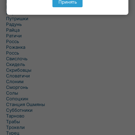
Подороск
Принять
Поречье
Порозово
Путришки
Радунь
Райца
Ратичи
Роcсь
Рожанка
Россь
Свислочь
Скидель
Скрибовцы
Словатичи
Слоним
Сморгонь
Солы
Сопоцкин
Станция Ошмяны
Субботники
Тарново
Трабы
Трокели
Турец