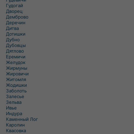
Гудогай
Дворец
Демброво
Деречин
Дитва
Дотишки
Дубно
Дубовцы
Дятлово
Еремичи
Желудок
Жирмуны
Жировичи
Житомля
Жодишки
Заболоть
Залесье
Зельва
Ивье
Индура
Каменный Лог
Каролин
Квасовка