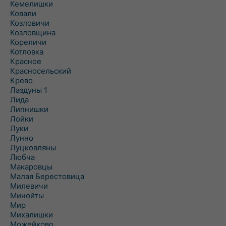
Кемелишки
Ковали
Козловичи
Козловщина
Кореличи
Котловка
Красное
Красносельский
Крево
Лаздуны 1
Лида
Липнишки
Лойки
Луки
Лунно
Луцковляны
Любча
Макаровцы
Малая Берестовица
Милевичи
Минойты
Мир
Михалишки
Можейково