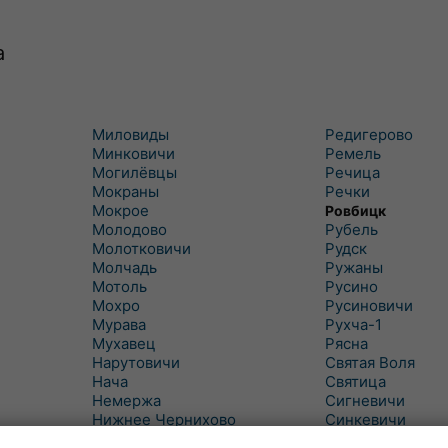
а
Миловиды
Редигерово
Минковичи
Ремель
Могилёвцы
Речица
Мокраны
Речки
Мокрое
Ровбицк
Молодово
Рубель
Молотковичи
Рудск
Молчадь
Ружаны
Мотоль
Русино
Мохро
Русиновичи
Мурава
Рухча-1
Мухавец
Рясна
Нарутовичи
Святая Воля
Нача
Святица
Немержа
Сигневичи
Нижнее Чернихово
Синкевичи
Новая Попина
Слобудка