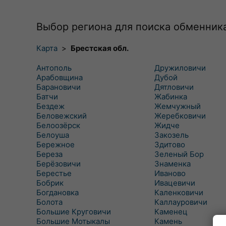
Выбор региона для поиска обменник
Карта
>
Брестская обл.
Антополь
Дружиловичи
Арабовщина
Дубой
Барановичи
Дятловичи
Батчи
Жабинка
Бездеж
Жемчужный
Беловежский
Жеребковичи
Белоозёрск
Жидче
Белоуша
Закозель
Бережное
Здитово
Береза
Зеленый Бор
Берёзовичи
Знаменка
Берестье
Иваново
Бобрик
Ивацевичи
Богдановка
Каленковичи
Болота
Каллауровичи
Большие Круговичи
Каменец
Большие Мотыкалы
Камень