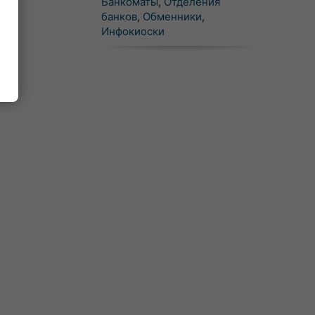
Банкоматы
,
Отделения
банков
,
Обменники
,
Инфокиоски