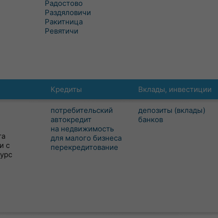
Радостово
Раздяловичи
Ракитница
Ревятичи
Кредиты
Вклады, инвестиции
потребительский
депозиты (вклады)
автокредит
банков
на недвижимость
та
для малого бизнеса
и с
перекредитование
сурс