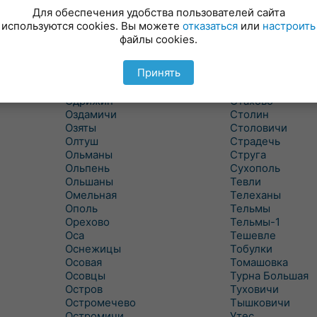
Новицковичи
Снитово
Для обеспечения удобства пользователей сайта
Новоселки
Соколово
используются cookies. Вы можете
отказаться
или
настроить
Новые Засимовичи
Сочивки
файлы cookies.
Новые Лыщицы
Сошно
Оберовщина
Спорово
Принять
Оброво
Стайки
Огаревичи
Староволя
Одрижин
Стахово
Оздамичи
Столин
Озяты
Столовичи
Олтуш
Страдечь
Ольманы
Струга
Ольпень
Сухополь
Ольшаны
Тевли
Омельная
Телеханы
Ополь
Тельмы
Орехово
Тельмы-1
Оса
Тешевле
Оснежицы
Тобулки
Осовая
Томашовка
Осовцы
Турна Большая
Остров
Туховичи
Остромечево
Тышковичи
Остромичи
Утес