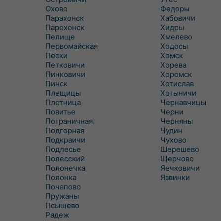
Охово
Федоры
Парахонск
Хабовичи
Парохонск
Хидры
Пелище
Хмелево
Первомайская
Ходосы
Пески
Хомск
Петковичи
Хорева
Пинковичи
Хоромск
Пинск
Хотислав
Плещицы
Хотыничи
Плотница
Чернавчицы
Повитье
Черни
Пограничная
Черняны
Подгорная
Чудин
Подкраичи
Чухово
Подлесье
Шерешево
Полесский
Щерчово
Полонечка
Яечковичи
Полонка
Язвинки
Почапово
Пружаны
Псыщево
Радеж