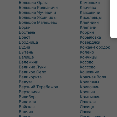
Большие Орлы
Каменюки
Большие Радваничи
Карчево
Большие Чучевичи
Квасевичи
Большие Яковчицы
Киселевцы
Большое Малешево
Клейники
Борки
Клепачи
Бостынь
Кобрин
Брест
Кобыловка
Бродница
Ковердяки
Будча
Кожан-Городок
Бытень
Колено
Валище
Кончицы
Велемичи
Косово
Великие Луки
Коссово
Великое Село
Кошевичи
Великорита
Красная Воля
Велута
Кривляны
Верхний Теребежов
Кривошин
Верховичи
Крошин
Видибор
Крытышин
Видомля
Ланская
Войская
Ласицк
Волчин
Лахва
Волька
Лемешевичи