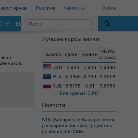
нвестируем
Реклама
Контакты
Войти
СТИ
ЕЩЕ
Лучшие курсы валют
НБ РБ
валюта
сдать
купить
ально
07.08.2026
менников.
USD
2.943
2.948
2.9386
EUR
3.3955
3.399
3.3908
RUB
100
3.5135
3.51
3.6365
Все курсы
НБ РБ
Новости
ВТБ (Беларусь) и Банк развития
расширили линейку кредитных
решений для СМБ