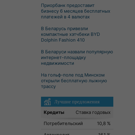
Приорбанк предоставит
бизнесу 6 месяцев бесплатных
платежей в 4 валютах
В Беларусь привезли
компактные хэтчбеки BYD
Dolphin Fashion 410
В Беларуси назвали популярную
интернет-площадку
недвижимости
На гольф-поле под Минском
открыли бесплатную лыжную
трассу
Лучшие предложения
Кредиты
Ставка годовых
Потребительский
10,8 %
Автокредит
16,1 %