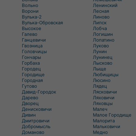
Вольно
Ленинский
Ворони
Лесная
Вулька-2
Линово
Вулька-Обровская
Липск
Высокое
Лобча
Галево
Логишин
Ганцевичи
Лопатино
Гвозница
Луково
Головчицы
Лунин
Гончары
Лунинец
Горбаха
Лысково
Городец
Лыще
Городище
Любищицы
Городная
Люсино
Гутово
Лядец
Давид-Городок
Лясковичи
Дарево
Ляховичи
Дворец
Ляховцы
Денисковичи
Малеч
Дивин
Малое Городище
Дмитровичи
Малорита
Добромысль
Мальковичи
Доманово
Медно