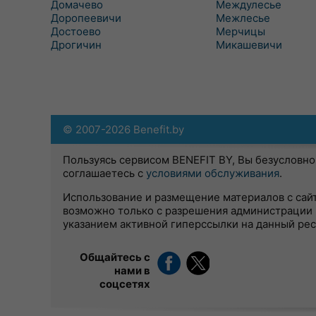
Домачево
Междулесье
Доропеевичи
Межлесье
Достоево
Мерчицы
Дрогичин
Микашевичи
© 2007-2026 Benefit.by
Пользуясь сервисом BENEFIT BY, Вы безусловно
соглашаетесь с
условиями обслуживания
.
Использование и размещение материалов с сай
возможно только с разрешения администрации 
указанием активной гиперссылки на данный ре
Общайтесь с
нами в
соцсетях