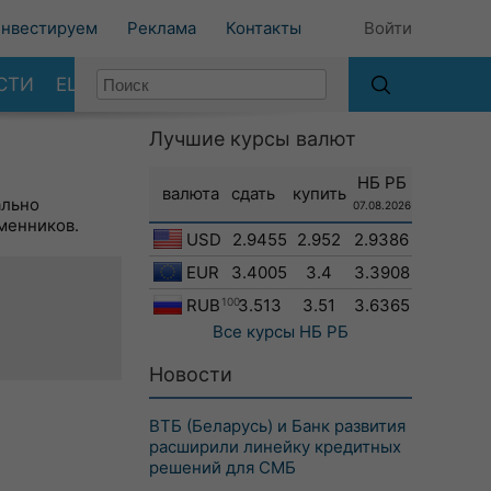
нвестируем
Реклама
Контакты
Войти
СТИ
ЕЩЕ
Лучшие курсы валют
НБ РБ
валюта
сдать
купить
ально
07.08.2026
менников.
USD
2.9455
2.952
2.9386
EUR
3.4005
3.4
3.3908
RUB
100
3.513
3.51
3.6365
Все курсы
НБ РБ
Новости
ВТБ (Беларусь) и Банк развития
расширили линейку кредитных
решений для СМБ