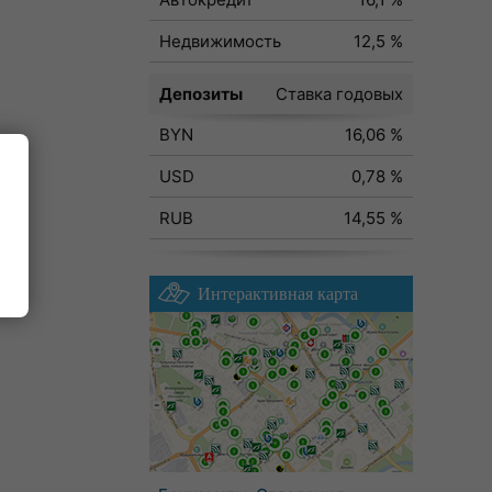
Недвижимость
12,5 %
Депозиты
Ставка годовых
BYN
16,06 %
USD
0,78 %
RUB
14,55 %
Интерактивная карта