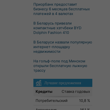
Приорбанк предоставит
бизнесу 6 месяцев бесплатных
платежей в 4 валютах
В Беларусь привезли
компактные хэтчбеки BYD
Dolphin Fashion 410
В Беларуси назвали популярную
интернет-площадку
недвижимости
На гольф-поле под Минском
открыли бесплатную лыжную
трассу
Лучшие предложения
Кредиты
Ставка годовых
Потребительский
10,8 %
Автокредит
16,1 %