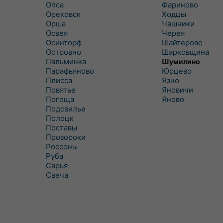
Опса
Фариново
Ореховск
Ходцы
Орша
Чашники
Освея
Черея
Осинторф
Шайтерово
Островно
Шарковщина
Пальминка
Шумилино
Парафьяново
Юрцево
Плисса
Язно
Повятье
Яновичи
Погоща
Яново
Подсвилье
Полоцк
Поставы
Прозороки
Россоны
Руба
Сарья
Свеча