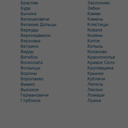
Браслав
Заслоново
Буда
Зябки
Бычиха
Камаи
Велешковичи
Камень
Великие Дольцы
Клястицы
Веркуды
Ковали
Верхнедвинск
Козяны
Верховье
Копти
Ветрино
Копысь
Видзы
Коханово
Витебск
Краснополье
Волколата
Кривое Село
Волынцы
Крулевщина
Вороны
Крынки
Воропаево
Кубличи
Вымно
Лепель
Высокое
Лиозно
Германовичи
Ломаши
Глубокое
Лужки