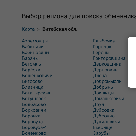
Выбор региона для поиска обменник
Карта
>
Витебская обл.
Ахремовцы
Глыбочка
Бабиничи
Городок
Бабиновичи
Горяны
Барань
Григоровщина
Бегомль
Дерковщина
Берёзки
Дёрновичи
Бешенковичи
Дисна
Бигосово
Добромысли
Близница
Добрынь
Богатырская
Докшицы
Богушевск
Домашковичи
Болбасово
Друя
Борковичи
Дубровка
Боровка
Дубровно
Боровуха
Дуниловичи
Боровуха-1
Езерище
Бочейково
Зарубы