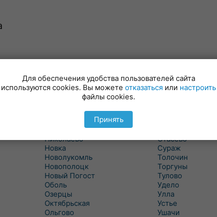
а
Лынтупы
Селявщина
Ляды
Сенно
Для обеспечения удобства пользователей сайта
Межа
Ситцы
используются cookies. Вы можете
отказаться
или
настроить
Межево
Славени
файлы cookies.
Миоры
Слобода
Мишневичи
Слободка
Принять
Мошканы
Смольяны
Никитиха
Старое Село
Николаево
Стасево
Новка
Сураж
Новолукомль
Толочин
Новополоцк
Торгуны
Новый Погост
Тулово
Оболь
Удело
Озерцы
Улла
Октябрьская
Устье
Ольгово
Ушачи