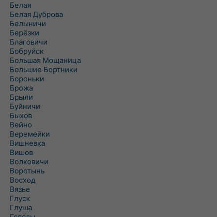
Белая
Белая Дуброва
Белыничи
Берёзки
Благовичи
Бобруйск
Большая Мощаница
Большие Бортники
Бороньки
Брожа
Брыли
Буйничи
Быхов
Вейно
Веремейки
Вишневка
Вишов
Волковичи
Воротынь
Восход
Вязье
Глуск
Глуша
Говяды