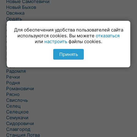
Новые Самотевичи
Новый Быхов
Овсянка
Ордать
Ореховка
Для обеспечения удобства пользователей сайта
Осиновка
используются cookies. Вы можете
отказаться
Осиповичи
или
настроить
файлы cookies.
Осово
Павловичи
Паршино
Принять
Петуховка
Пудовня
Радомля
Речки
Родня
Романовичи
Рясно
Свислочь
Селец
Селецкое
Семукачи
Сидоровичи
Славгород
Станция Лотва