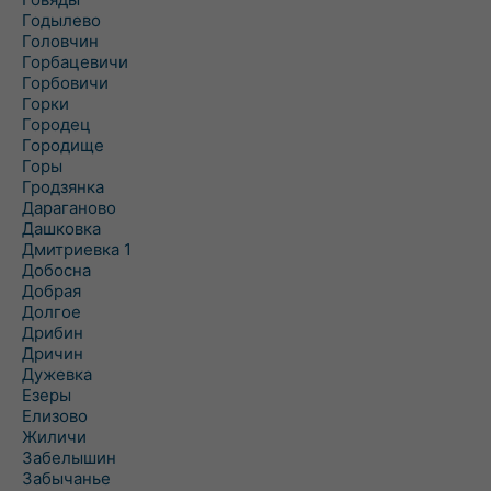
Годылево
Головчин
Горбацевичи
Горбовичи
Горки
Городец
Городище
Горы
Гродзянка
Дараганово
Дашковка
Дмитриевка 1
Добосна
Добрая
Долгое
Дрибин
Дричин
Дужевка
Езеры
Елизово
Жиличи
Забелышин
Забычанье