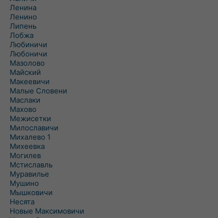
Ленина
Ленино
Липень
Лобжа
Любиничи
Любоничи
Мазолово
Майский
Макеевичи
Малые Словени
Маслаки
Махово
Межисетки
Милославичи
Михалево 1
Михеевка
Могилев
Мстиславль
Муравилье
Мушино
Мышковичи
Несята
Новые Максимовичи