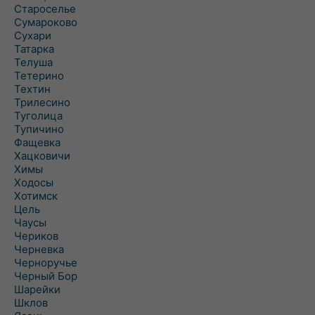
Староселье
Сумароково
Сухари
Татарка
Телуша
Тетерино
Техтин
Трилесино
Туголица
Тупичино
Фащевка
Хацковичи
Химы
Ходосы
Хотимск
Цель
Чаусы
Чериков
Черневка
Черноручье
Черный Бор
Шарейки
Шклов