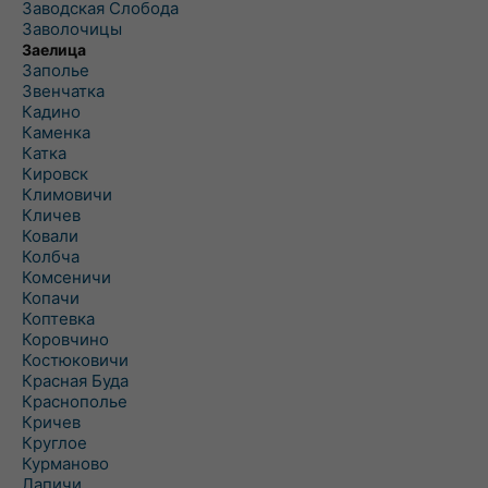
Заводская Слобода
Заволочицы
Заелица
Заполье
Звенчатка
Кадино
Каменка
Катка
Кировск
Климовичи
Кличев
Ковали
Колбча
Комсеничи
Копачи
Коптевка
Коровчино
Костюковичи
Красная Буда
Краснополье
Кричев
Круглое
Курманово
Лапичи