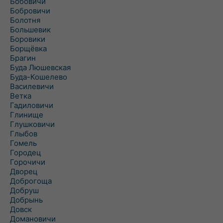
Бобовичи
Бобровичи
Болотня
Большевик
Боровики
Борщёвка
Брагин
Буда Люшевская
Буда-Кошелево
Василевичи
Ветка
Гадиловичи
Глинище
Глушковичи
Глыбов
Гомель
Городец
Горочичи
Дворец
Доброгоща
Добруш
Добрынь
Довск
Домановичи