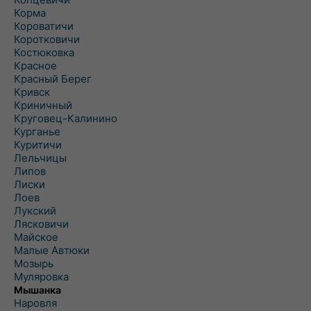
Корма
Короватичи
Коротковичи
Костюковка
Красное
Красный Берег
Кривск
Криничный
Круговец-Калинино
Курганье
Куритичи
Лельчицы
Липов
Лиски
Лоев
Лукский
Лясковичи
Майское
Малые Автюки
Мозырь
Муляровка
Мышанка
Наровля