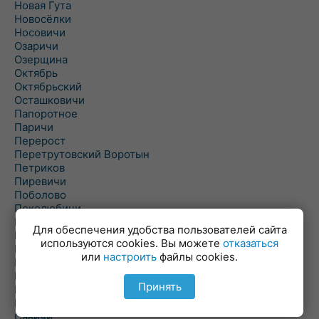
Новая Гута
Новосёлки
Носовичи
Озаричи
Озерщина
Октябрь
Октябрьский
Осташковичи
Папоротное
Паричи
Перерост
Перетрутовский Воротын
Петриков
Пиревичи
Поболово
Поколюбичи
Полесье
Для обеспечения удобства пользователей сайта
Птичь
используются cookies. Вы можете
отказаться
Речица
или
настроить
файлы cookies.
Ровенская Слобода
Рогачев
Принять
Рогинь
Рудня
Савичи