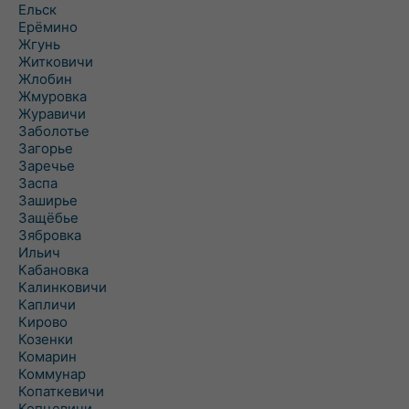
Ельск
Ерёмино
Жгунь
Житковичи
Жлобин
Жмуровка
Журавичи
Заболотье
Загорье
Заречье
Заспа
Заширье
Защёбье
Зябровка
Ильич
Кабановка
Калинковичи
Капличи
Кирово
Козенки
Комарин
Коммунар
Копаткевичи
Копцевичи