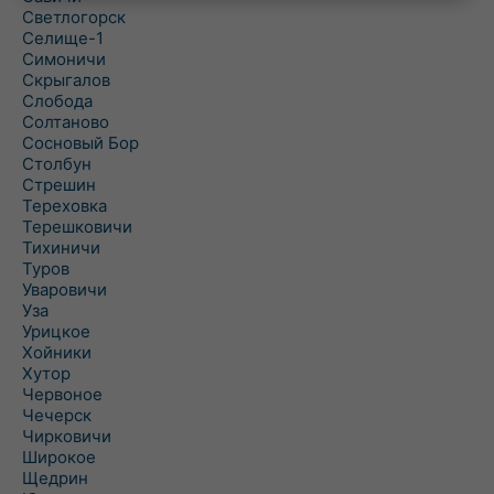
Светлогорск
Селище-1
Симоничи
Скрыгалов
Слобода
Солтаново
Сосновый Бор
Столбун
Стрешин
Тереховка
Терешковичи
Тихиничи
Туров
Уваровичи
Уза
Урицкое
Хойники
Хутор
Червоное
Чечерск
Чирковичи
Широкое
Щедрин