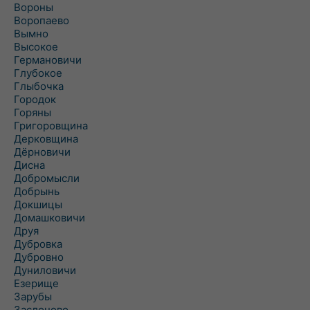
Вороны
Воропаево
Вымно
Высокое
Германовичи
Глубокое
Глыбочка
Городок
Горяны
Григоровщина
Дерковщина
Дёрновичи
Дисна
Добромысли
Добрынь
Докшицы
Домашковичи
Друя
Дубровка
Дубровно
Дуниловичи
Езерище
Зарубы
Заслоново