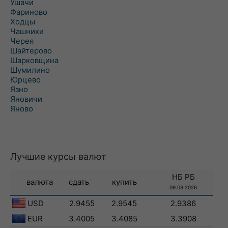
Ушачи
Фариново
Ходцы
Чашники
Черея
Шайтерово
Шарковщина
Шумилино
Юрцево
Язно
Яновичи
Яново
Лучшие курсы валют
НБ РБ
валюта
сдать
купить
09.08.2026
USD
2.9455
2.9545
2.9386
EUR
3.4005
3.4085
3.3908