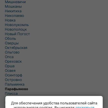
Мишневичи
Мошканы
Никитиха
Николаево
Новка
Новолукомль
Новополоцк
Новый Погост
Оболь
Озерцы
Октябрьская
Ольгово
Опса
Ореховск
Орша
Освея
Осинторф
Островно
Пальминка
Парафьяново
Плисса
Повятье
Погоща
Для обеспечения удобства пользователей сайта
Подсвилье
используются cookies. Вы можете
отказаться