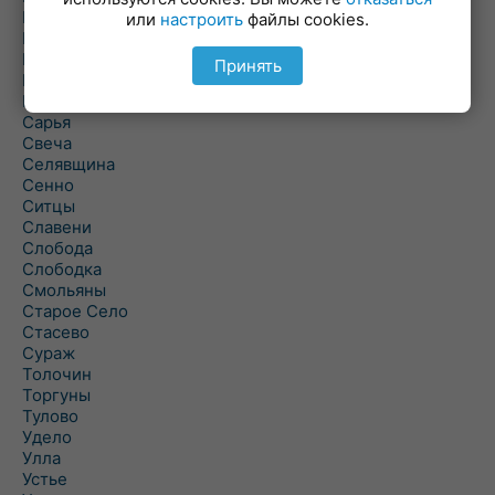
Полоцк
или
настроить
файлы cookies.
Поставы
Прозороки
Принять
Россоны
Руба
Сарья
Свеча
Селявщина
Сенно
Ситцы
Славени
Слобода
Слободка
Смольяны
Старое Село
Стасево
Сураж
Толочин
Торгуны
Тулово
Удело
Улла
Устье