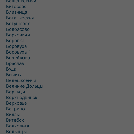
Бешенковичи
Бигосово
Близница
Богатырская
Богушевск
Болбасово
Борковичи
Боровка
Боровуха
Боровуха-1
Бочейково
Браслав
Буда
Бычиха
Велешковичи
Великие Дольцы
Веркуды
Верхнедвинск
Верховье
Ветрино
Видзы
Витебск
Волколата
Волынцы