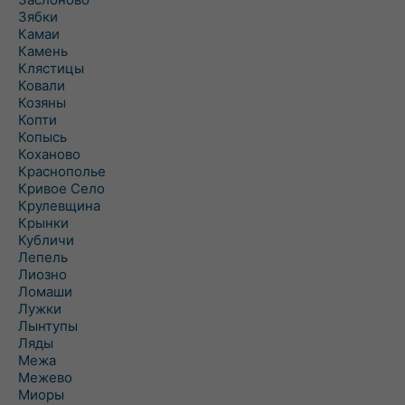
Зябки
Камаи
Камень
Клястицы
Ковали
Козяны
Копти
Копысь
Коханово
Краснополье
Кривое Село
Крулевщина
Крынки
Кубличи
Лепель
Лиозно
Ломаши
Лужки
Лынтупы
Ляды
Межа
Межево
Миоры