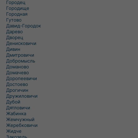
Городец
Городище
Городная
Гутово
Давид-Городок
Дарево
Дворец
Денисковичи
Дивин
Дмитровичи
Добромысль
Доманово
Домачево
Доропеевичи
Достоево
Дрогичин
Дружиловичи
Дубой
Дятловичи
Жабинка
Жемчужный
Жеребковичи
Жидче
Закозель