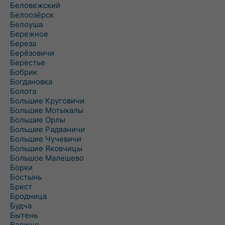
Беловежский
Белоозёрск
Белоуша
Бережное
Береза
Берёзовичи
Берестье
Бобрик
Богдановка
Болота
Большие Круговичи
Большие Мотыкалы
Большие Орлы
Большие Радваничи
Большие Чучевичи
Большие Яковчицы
Большое Малешево
Борки
Бостынь
Брест
Бродница
Будча
Бытень
Валище