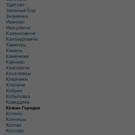
Здитово
Зеленый Бор
Знаменка
Иваново
Ивацевичи
Каленковичи
Каллауровичи
Каменец
Камень
Каменюки
Карчево
Квасевичи
Киселевцы
Клейники
Клепачи
Кобрин
Кобыловка
Ковердяки
Кожан-Городок
Колено
Кончицы
Косово
Коссово