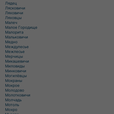
Лядец
Лясковичи
Ляховичи
Ляховцы
Малеч
Малое Городище
Малорита
Мальковичи
Медно
Междулесье
Межлесье
Мерчицы
Микашевичи
Миловиды
Минковичи
Могилёвцы
Мокраны
Мокрое
Молодово
Молотковичи
Молчадь
Мотоль
Мохро