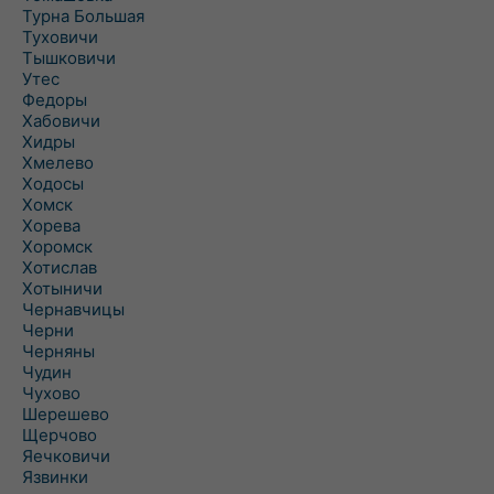
Турна Большая
Туховичи
Тышковичи
Утес
Федоры
Хабовичи
Хидры
Хмелево
Ходосы
Хомск
Хорева
Хоромск
Хотислав
Хотыничи
Чернавчицы
Черни
Черняны
Чудин
Чухово
Шерешево
Щерчово
Яечковичи
Язвинки