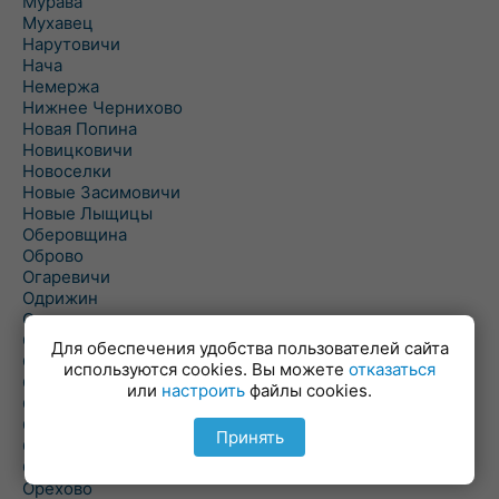
Мурава
Мухавец
Нарутовичи
Нача
Немержа
Нижнее Чернихово
Новая Попина
Новицковичи
Новоселки
Новые Засимовичи
Новые Лыщицы
Оберовщина
Оброво
Огаревичи
Одрижин
Оздамичи
Озяты
Для обеспечения удобства пользователей сайта
Олтуш
используются cookies. Вы можете
отказаться
Ольманы
или
настроить
файлы cookies.
Ольпень
Ольшаны
Принять
Омельная
Ополь
Орехово