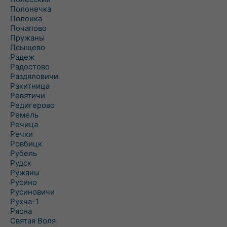
Полонечка
Полонка
Почапово
Пружаны
Псыщево
Радеж
Радостово
Раздяловичи
Ракитница
Ревятичи
Редигерово
Ремель
Речица
Речки
Ровбицк
Рубель
Рудск
Ружаны
Русино
Русиновичи
Рухча-1
Рясна
Святая Воля