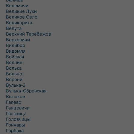
Велемичи
Великие Луки
Великое Село
Великорита
Велута
Верхний Теребежов
Верховичи
Видибор
Видомля
Войская
Волчин
Волька
Вольно
Ворони
Вулька-2
Вулька-Обровская
Высокое
Галево
Ганцевичи
Гвозница
Головчицы
Гончары
Горбаха