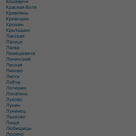
Кошевичи
Красная Воля
Кривляны
Кривошин
Крошин
Крытышин
Ланская
Ласицк
Лахва
Лемешевичи
Ленинский
Лесная
Линово
Липск
Лобча
Логишин
Лопатино
Луково
Лунин
Лунинец
Лысково
Лыще
Любищицы
Люсино