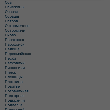
Оса
Оснежицы
Осовая
Осовцы
Остров
Остромечево
Остромичи
Охово
Парахонск
Парохонск
Пелище
Первомайская
Пески
Петковичи
Пинковичи
Пинск
Плещицы
Плотница
Повитье
Пограничная
Подгорная
Подкраичи
Подлесье
Полесский