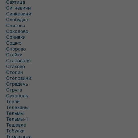
Святица
Сигневичи
Синкевичи
Слобудка
Снитово
Соколово
Сочивки
Сошно
Спорово
Стайки
Староволя
Стахово
Столин
Столовичи
Страдечь
Струга
Сухополь
Тевли
Телеханы
Тельмы
Тельмы-1
Тешевле
Тобулки
Томашовка