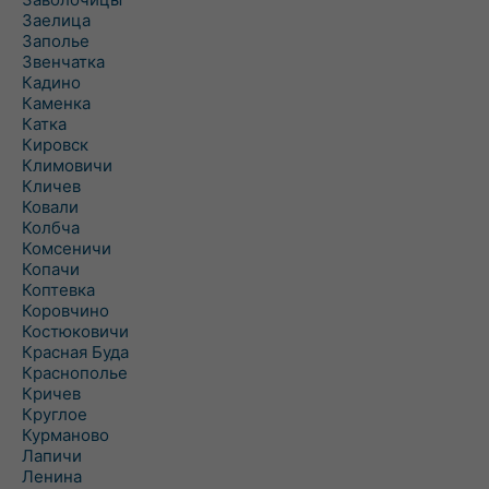
Заелица
Заполье
Звенчатка
Кадино
Каменка
Катка
Кировск
Климовичи
Кличев
Ковали
Колбча
Комсеничи
Копачи
Коптевка
Коровчино
Костюковичи
Красная Буда
Краснополье
Кричев
Круглое
Курманово
Лапичи
Ленина