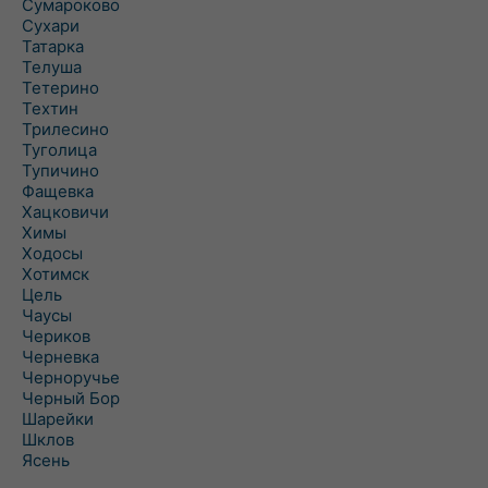
Сумароково
Сухари
Татарка
Телуша
Тетерино
Техтин
Трилесино
Туголица
Тупичино
Фащевка
Хацковичи
Химы
Ходосы
Хотимск
Цель
Чаусы
Чериков
Черневка
Черноручье
Черный Бор
Шарейки
Шклов
Ясень