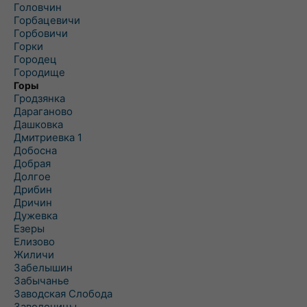
Головчин
Горбацевичи
Горбовичи
Горки
Городец
Городище
Горы
Гродзянка
Дараганово
Дашковка
Дмитриевка 1
Добосна
Добрая
Долгое
Дрибин
Дричин
Дужевка
Езеры
Елизово
Жиличи
Забелышин
Забычанье
Заводская Слобода
Заволочицы