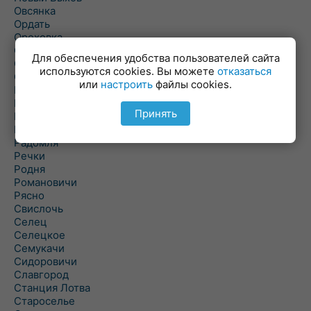
Овсянка
Ордать
Ореховка
Осиновка
Для обеспечения удобства пользователей сайта
Осиповичи
используются cookies. Вы можете
отказаться
Осово
или
настроить
файлы cookies.
Павловичи
Паршино
Принять
Петуховка
Пудовня
Радомля
Речки
Родня
Романовичи
Рясно
Свислочь
Селец
Селецкое
Семукачи
Сидоровичи
Славгород
Станция Лотва
Староселье