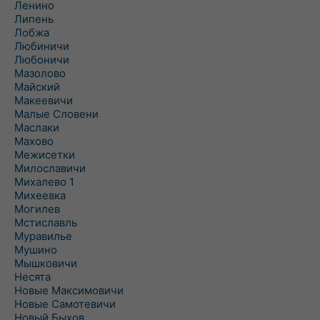
Ленино
Липень
Лобжа
Любиничи
Любоничи
Мазолово
Майский
Макеевичи
Малые Словени
Маслаки
Махово
Межисетки
Милославичи
Михалево 1
Михеевка
Могилев
Мстиславль
Муравилье
Мушино
Мышковичи
Несята
Новые Максимовичи
Новые Самотевичи
Новый Быхов