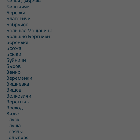
Белая Дуброва
Белыничи
Берёзки
Благовичи
Бобруйск
Большая Мощаница
Большие Бортники
Бороньки
Брожа
Брыли
Буйничи
Быхов
Вейно
Веремейки
Вишневка
Вишов
Волковичи
Воротынь
Восход
Вязье
Глуск
Глуша
Говяды
Годылево