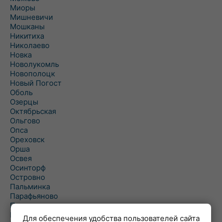
Миоры
Мишневичи
Мошканы
Никитиха
Николаево
Новка
Новолукомль
Новополоцк
Новый Погост
Оболь
Озерцы
Октябрьская
Ольгово
Опса
Ореховск
Орша
Освея
Осинторф
Островно
Пальминка
Парафьяново
Плисса
Повятье
Для обеспечения удобства пользователей сайта