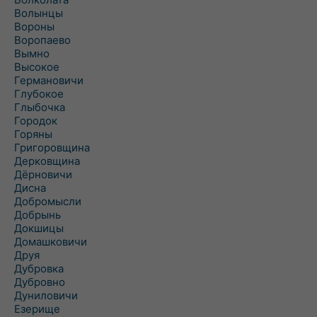
Волынцы
Вороны
Воропаево
Вымно
Высокое
Германовичи
Глубокое
Глыбочка
Городок
Горяны
Григоровщина
Дерковщина
Дёрновичи
Дисна
Добромысли
Добрынь
Докшицы
Домашковичи
Друя
Дубровка
Дубровно
Дуниловичи
Езерище