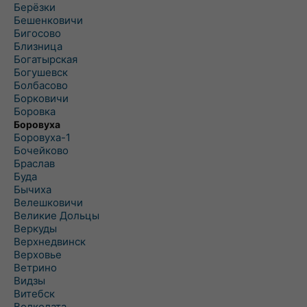
Берёзки
Бешенковичи
Бигосово
Близница
Богатырская
Богушевск
Болбасово
Борковичи
Боровка
Боровуха
Боровуха-1
Бочейково
Браслав
Буда
Бычиха
Велешковичи
Великие Дольцы
Веркуды
Верхнедвинск
Верховье
Ветрино
Видзы
Витебск
Волколата