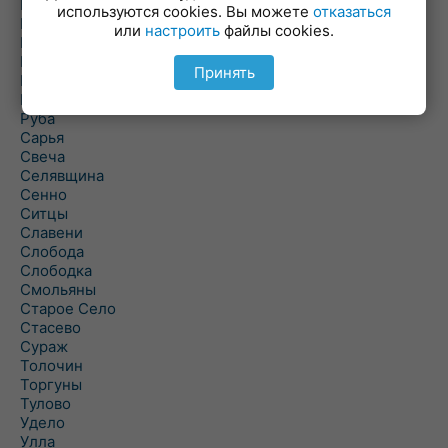
Погоща
используются cookies. Вы можете
отказаться
Подсвилье
или
настроить
файлы cookies.
Полоцк
Поставы
Принять
Прозороки
Россоны
Руба
Сарья
Свеча
Селявщина
Сенно
Ситцы
Славени
Слобода
Слободка
Смольяны
Старое Село
Стасево
Сураж
Толочин
Торгуны
Тулово
Удело
Улла