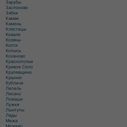
Зарубы
Заслоново
Зябки
Камаи
Камень
Клястицы
Ковали
Козяны
Копти
Копысь
Коханово
Краснополье
Кривое Село
Крулевщина
Крынки
Кубличи
Лепель
Лиозно
Ломаши
Лужки
Лынтупы
Ляды
Межа
Межево