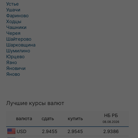
Устье
Ушачи
Фариново
Ходцы
Чашники
Черея
Шайтерово
Шарковщина
Шумилино
Юрцево
Язно
Яновичи
Яново
Лучшие курсы валют
НБ РБ
валюта
сдать
купить
08.08.2026
USD
2.9455
2.9545
2.9386