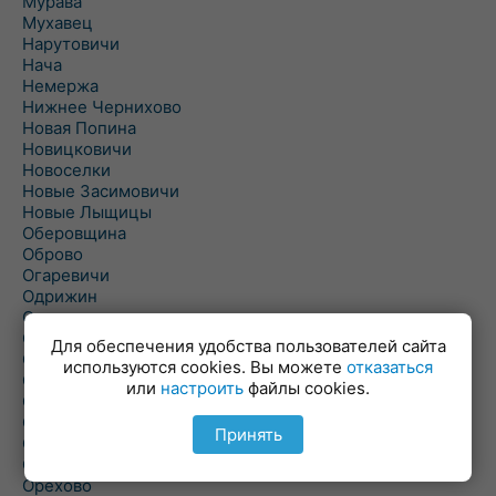
Мурава
Мухавец
Нарутовичи
Нача
Немержа
Нижнее Чернихово
Новая Попина
Новицковичи
Новоселки
Новые Засимовичи
Новые Лыщицы
Оберовщина
Оброво
Огаревичи
Одрижин
Оздамичи
Озяты
Для обеспечения удобства пользователей сайта
Олтуш
используются cookies. Вы можете
отказаться
Ольманы
или
настроить
файлы cookies.
Ольпень
Ольшаны
Принять
Омельная
Ополь
Орехово