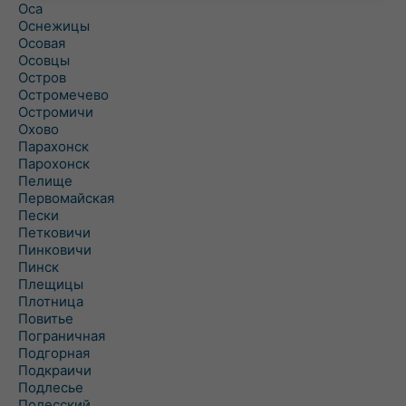
Оса
Оснежицы
Осовая
Осовцы
Остров
Остромечево
Остромичи
Охово
Парахонск
Парохонск
Пелище
Первомайская
Пески
Петковичи
Пинковичи
Пинск
Плещицы
Плотница
Повитье
Пограничная
Подгорная
Подкраичи
Подлесье
Полесский