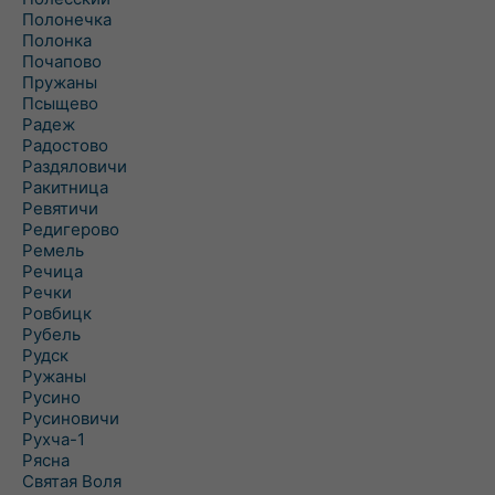
Полонечка
Полонка
Почапово
Пружаны
Псыщево
Радеж
Радостово
Раздяловичи
Ракитница
Ревятичи
Редигерово
Ремель
Речица
Речки
Ровбицк
Рубель
Рудск
Ружаны
Русино
Русиновичи
Рухча-1
Рясна
Святая Воля