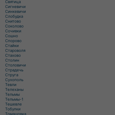
Святица
Сигневичи
Синкевичи
Слобудка
Снитово
Соколово
Сочивки
Сошно
Спорово
Стайки
Староволя
Стахово
Столин
Столовичи
Страдечь
Струга
Сухополь
Тевли
Телеханы
Тельмы
Тельмы-1
Тешевле
Тобулки
Томашовка