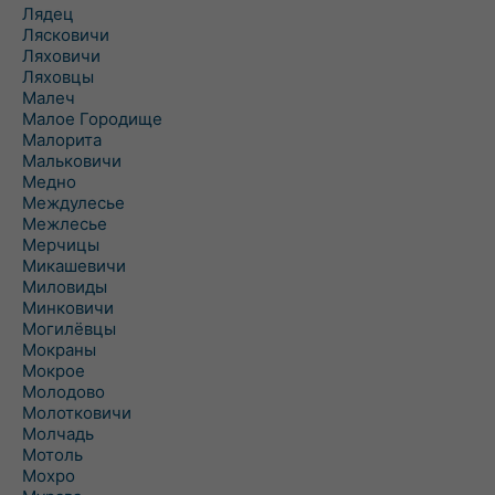
Лядец
Лясковичи
Ляховичи
Ляховцы
Малеч
Малое Городище
Малорита
Мальковичи
Медно
Междулесье
Межлесье
Мерчицы
Микашевичи
Миловиды
Минковичи
Могилёвцы
Мокраны
Мокрое
Молодово
Молотковичи
Молчадь
Мотоль
Мохро