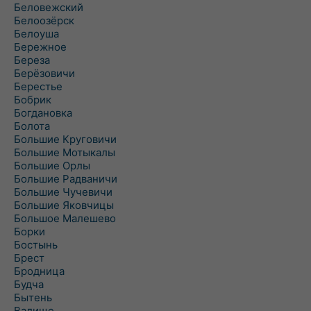
Беловежский
Белоозёрск
Белоуша
Бережное
Береза
Берёзовичи
Берестье
Бобрик
Богдановка
Болота
Большие Круговичи
Большие Мотыкалы
Большие Орлы
Большие Радваничи
Большие Чучевичи
Большие Яковчицы
Большое Малешево
Борки
Бостынь
Брест
Бродница
Будча
Бытень
Валище