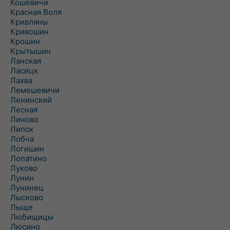
Кошевичи
Красная Воля
Кривляны
Кривошин
Крошин
Крытышин
Ланская
Ласицк
Лахва
Лемешевичи
Ленинский
Лесная
Линово
Липск
Лобча
Логишин
Лопатино
Луково
Лунин
Лунинец
Лысково
Лыще
Любищицы
Люсино