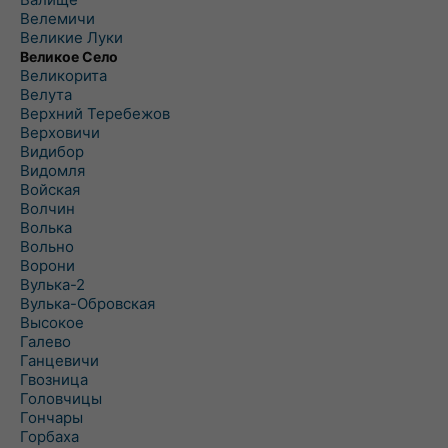
Велемичи
Великие Луки
Великое Село
Великорита
Велута
Верхний Теребежов
Верховичи
Видибор
Видомля
Войская
Волчин
Волька
Вольно
Ворони
Вулька-2
Вулька-Обровская
Высокое
Галево
Ганцевичи
Гвозница
Головчицы
Гончары
Горбаха