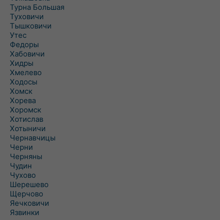
Турна Большая
Туховичи
Тышковичи
Утес
Федоры
Хабовичи
Хидры
Хмелево
Ходосы
Хомск
Хорева
Хоромск
Хотислав
Хотыничи
Чернавчицы
Черни
Черняны
Чудин
Чухово
Шерешево
Щерчово
Яечковичи
Язвинки