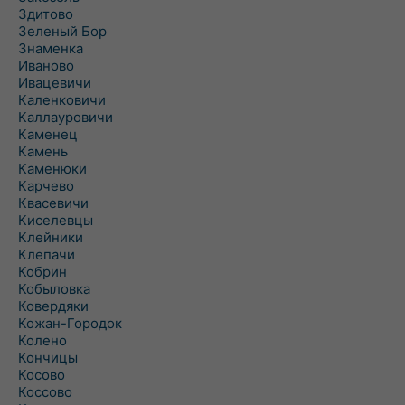
Здитово
Зеленый Бор
Знаменка
Иваново
Ивацевичи
Каленковичи
Каллауровичи
Каменец
Камень
Каменюки
Карчево
Квасевичи
Киселевцы
Клейники
Клепачи
Кобрин
Кобыловка
Ковердяки
Кожан-Городок
Колено
Кончицы
Косово
Коссово