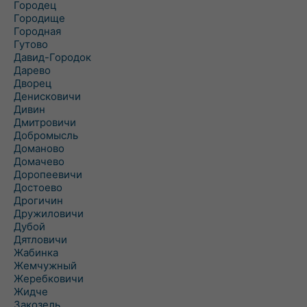
Городец
Городище
Городная
Гутово
Давид-Городок
Дарево
Дворец
Денисковичи
Дивин
Дмитровичи
Добромысль
Доманово
Домачево
Доропеевичи
Достоево
Дрогичин
Дружиловичи
Дубой
Дятловичи
Жабинка
Жемчужный
Жеребковичи
Жидче
Закозель