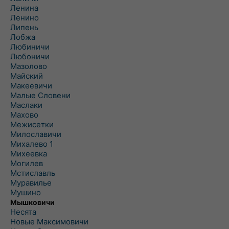
Ленина
Ленино
Липень
Лобжа
Любиничи
Любоничи
Мазолово
Майский
Макеевичи
Малые Словени
Маслаки
Махово
Межисетки
Милославичи
Михалево 1
Михеевка
Могилев
Мстиславль
Муравилье
Мушино
Мышковичи
Несята
Новые Максимовичи