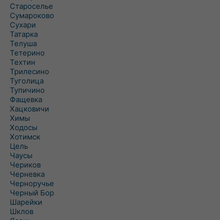
Староселье
Сумароково
Сухари
Татарка
Телуша
Тетерино
Техтин
Трилесино
Туголица
Тупичино
Фащевка
Хацковичи
Химы
Ходосы
Хотимск
Цель
Чаусы
Чериков
Черневка
Черноручье
Черный Бор
Шарейки
Шклов