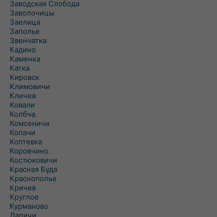
Заводская Слобода
Заволочицы
Заелица
Заполье
Звенчатка
Кадино
Каменка
Катка
Кировск
Климовичи
Кличев
Ковали
Колбча
Комсеничи
Копачи
Коптевка
Коровчино
Костюковичи
Красная Буда
Краснополье
Кричев
Круглое
Курманово
Лапичи