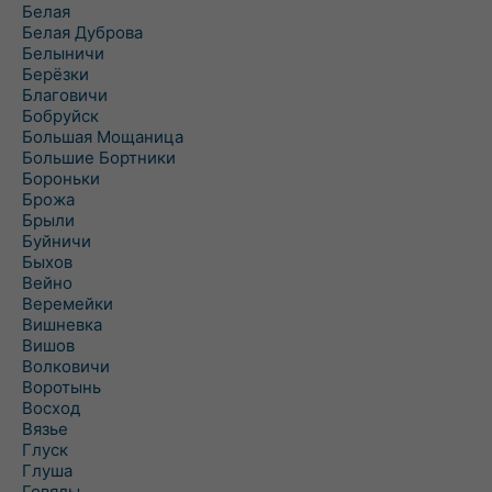
Белая
Белая Дуброва
Белыничи
Берёзки
Благовичи
Бобруйск
Большая Мощаница
Большие Бортники
Бороньки
Брожа
Брыли
Буйничи
Быхов
Вейно
Веремейки
Вишневка
Вишов
Волковичи
Воротынь
Восход
Вязье
Глуск
Глуша
Говяды