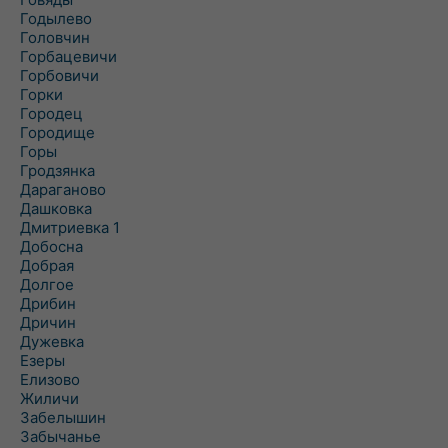
Годылево
Головчин
Горбацевичи
Горбовичи
Горки
Городец
Городище
Горы
Гродзянка
Дараганово
Дашковка
Дмитриевка 1
Добосна
Добрая
Долгое
Дрибин
Дричин
Дужевка
Езеры
Елизово
Жиличи
Забелышин
Забычанье