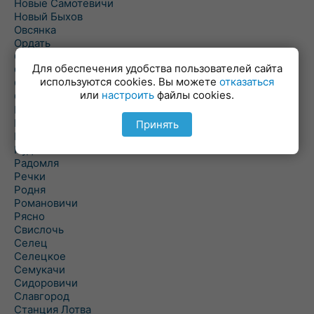
Новые Самотевичи
Новый Быхов
Овсянка
Ордать
Ореховка
Для обеспечения удобства пользователей сайта
Осиновка
используются cookies. Вы можете
отказаться
Осиповичи
или
настроить
файлы cookies.
Осово
Павловичи
Паршино
Принять
Петуховка
Пудовня
Радомля
Речки
Родня
Романовичи
Рясно
Свислочь
Селец
Селецкое
Семукачи
Сидоровичи
Славгород
Станция Лотва