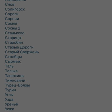
Снов
Солигорск
Сороги
Сорочи
Сосны
Сосны 2
Станьково
Старица
Старобин
Старые Дороги
Старый Свержень
Столбцы
Сырмеж
Таль
Талька
Танежицы
Тимковичи
Турец-Бояры
Турин
Углы
Узда
Уречье
Усяж