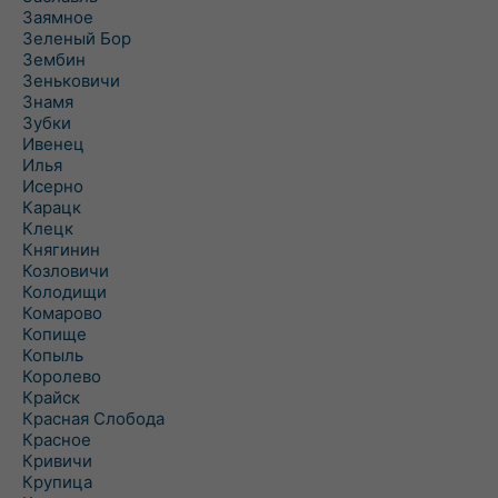
Заямное
Зеленый Бор
Зембин
Зеньковичи
Знамя
Зубки
Ивенец
Илья
Исерно
Карацк
Клецк
Княгинин
Козловичи
Колодищи
Комарово
Копище
Копыль
Королево
Крайск
Красная Слобода
Красное
Кривичи
Крупица