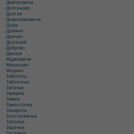
Дмитровичи
Долгиново
Долгое
Домоткановичи
Доры
Дражно
Дричин
Дружный
Дуброво
Дукора
Ждановичи
Жилихово
Жодино
Заболоть
Заболотье
Загалье
Зазерка
Замки
Замосточье
Занарочь
Заостровечье
Заполье
Заречье
Заславль