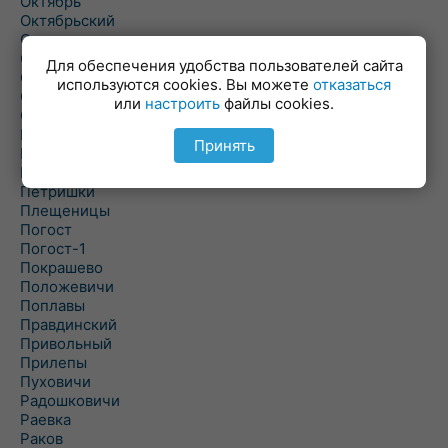
Октябрь
Октябрьский
Олехновичи
Омговичи
Для обеспечения удобства пользователей сайта
Оношки
используются cookies. Вы можете
отказаться
Осовец
или
настроить
файлы cookies.
Острошицкий Городок
Пасека
Принять
Пастовичи
Першаи
Петришки
Плещеницы
Погост
Погост-1
Покрашево
Положевичи
Поплавы
Правдинский
Привольный
Прилепы
Пуховичи
Радошковичи
Раевка
Раков