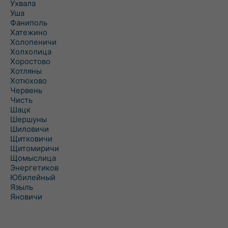
Ухвала
Уша
Фаниполь
Хатежино
Холопеничи
Холхолица
Хоростово
Хотляны
Хотюхово
Червень
Чисть
Шацк
Шершуны
Шиловичи
Щитковичи
Щитомиричи
Щомыслица
Энергетиков
Юбилейный
Языль
Яновичи