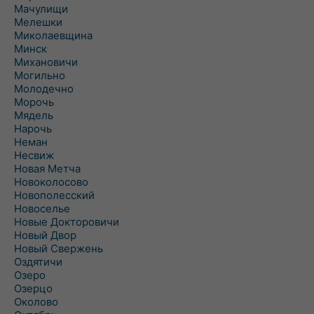
Мачулищи
Мелешки
Миколаевщина
Минск
Михановичи
Могильно
Молодечно
Морочь
Мядель
Нарочь
Неман
Несвиж
Новая Метча
Новоколосово
Новополесский
Новоселье
Новые Докторовичи
Новый Двор
Новый Свержень
Оздятичи
Озеро
Озерцо
Околово