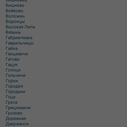
Вишнево
Войково
Воложин
Воронцы
Высокая Липа
Вязынь
Габриелевка
Гаврильчицы
Гайна
Ганцевичи
Гатово
Гацук
Голоцк
Гольчичи
Горки
Городея
Городьки
Гоцк
Греск
Грицкевичи
Грозово
Деревная
Дзержинск