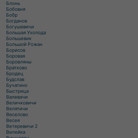
Блонь
Бобовня
Бобр
Богданов
Богушевичи
Большая Ухолода
Большевик
Большой Рожан
Борисов
Боровая
Боровляны
Братково
Бродец
Будслав
Бучатино
Быстрица
Валевачи
Величковичи
Велятичи
Веселово
Весея
Ветеревичи 2
Вилейка
Вишневец