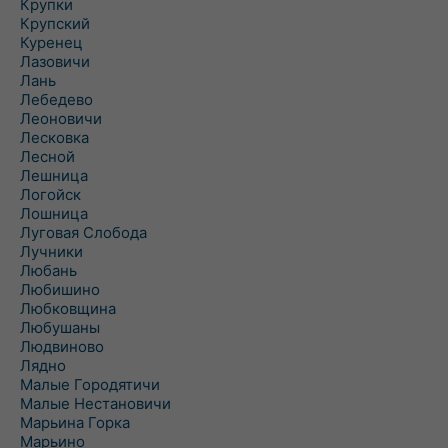
Крупки
Крупский
Куренец
Лазовичи
Лань
Лебедево
Леоновичи
Лесковка
Лесной
Лешница
Логойск
Лошница
Луговая Слобода
Лучники
Любань
Любишино
Любковщина
Любушаны
Людвиново
Лядно
Малые Городятичи
Малые Нестановичи
Марьина Горка
Марьино