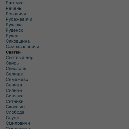
Ратомка
Речень
Рованичи
Рубежевичи
Рудавка
Руденск
Рудня
Саковщина
Самохваловичи
Сватки
Светлый Бор
Свирь
Свислочь
Селище
Семежево
Сеница
Силичи
Синявка
Ситники
Сковшин
Слобода
Слуцк
Смиловичи
Смолевичи