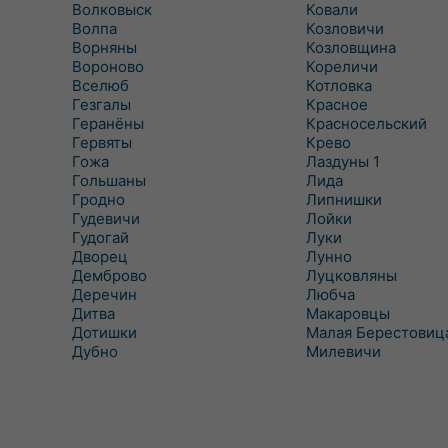
Волковыск
Ковали
Волпа
Козловичи
Ворняны
Козловщина
Вороново
Кореличи
Вселюб
Котловка
Гезгалы
Красное
Геранёны
Красносельский
Гервяты
Крево
Гожа
Лаздуны 1
Гольшаны
Лида
Гродно
Липнишки
Гудевичи
Лойки
Гудогай
Луки
Дворец
Лунно
Демброво
Луцковляны
Деречин
Любча
Дитва
Макаровцы
Дотишки
Малая Берестовиц
Дубно
Милевичи