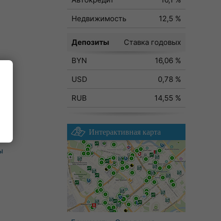
Недвижимость
12,5 %
Депозиты
Ставка годовых
BYN
16,06 %
USD
0,78 %
RUB
14,55 %
Интерактивная карта
ы