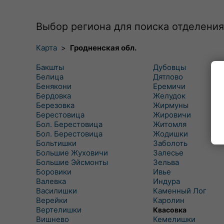
Выбор региона для поиска отделения
Карта
>
Гродненская обл.
Бакшты
Дубовцы
Белица
Дятлово
Бенякони
Еремичи
Бердовка
Желудок
Березовка
Жирмуны
Берестовица
Жировичи
Бол. Берестовица
Житомля
Бол. Берестовица
Жодишки
Больтишки
Заболоть
Большие Жуховичи
Залесье
Большие Эйсмонты
Зельва
Боровики
Ивье
Валевка
Индура
Василишки
Каменный Лог
Верейки
Каролин
Вертелишки
Квасовка
Вишнево
Кемелишки