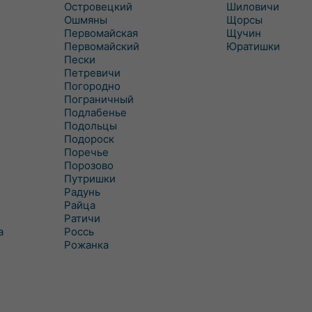
Островецкий
Шиловичи
Ошмяны
Щорсы
Первомайская
Щучин
Первомайский
Юратишки
Пески
Петревичи
Погородно
Пограничный
Подлабенье
Подольцы
Подороск
Поречье
Порозово
Путришки
Радунь
Райца
Ратичи
а
Роcсь
Рожанка