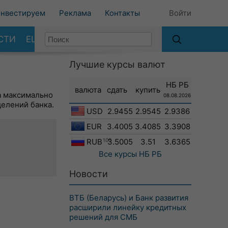
нвестируем
Реклама
Контакты
Войти
СТИ
ЕЩЕ
Лучшие курсы валют
НБ РБ
валюта
сдать
купить
а максимально
08.08.2026
делений банка.
USD
2.9455
2.9545
2.9386
EUR
3.4005
3.4085
3.3908
RUB
100
3.5005
3.51
3.6365
Все курсы
НБ РБ
Новости
ВТБ (Беларусь) и Банк развития
расширили линейку кредитных
решений для СМБ