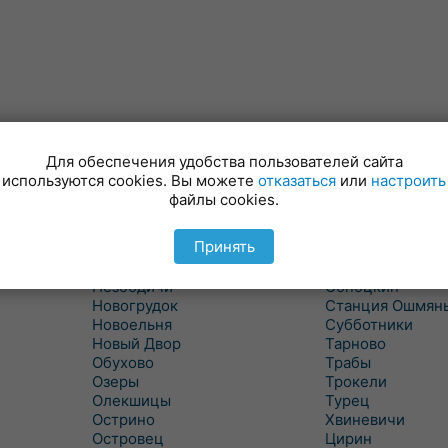
Минойты
Россь
Мир
Свислочь
Для обеспечения удобства пользователей сайта
Михалишки
Скидель
используются cookies. Вы можете
отказаться
или
настроить
Можейково
Скрибовцы
файлы cookies.
Мосты
Словатичи
Мосты Правые
Слоним
Принять
Нача
Сморгонь
Негневичи
Солы
Незбодичи
Сопоцкин
Новогрудок
Станция Ошмян
Новоельня
Субботники
Новый Двор
Тарново
Обухово
Трабы
Озеры
Трокели
Олекшицы
Турец
Острино
Хвиневичи
Островец
Цирин