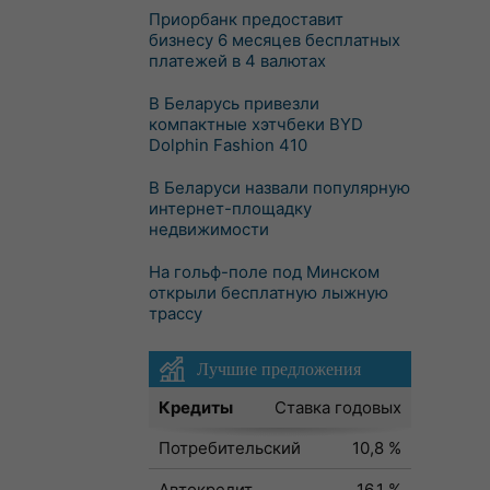
Приорбанк предоставит
бизнесу 6 месяцев бесплатных
платежей в 4 валютах
В Беларусь привезли
компактные хэтчбеки BYD
Dolphin Fashion 410
В Беларуси назвали популярную
интернет-площадку
недвижимости
На гольф-поле под Минском
открыли бесплатную лыжную
трассу
Лучшие предложения
Кредиты
Ставка годовых
Потребительский
10,8 %
Автокредит
16,1 %