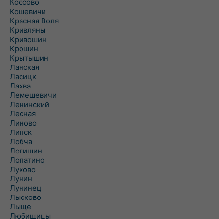
Коссово
Кошевичи
Красная Воля
Кривляны
Кривошин
Крошин
Крытышин
Ланская
Ласицк
Лахва
Лемешевичи
Ленинский
Лесная
Линово
Липск
Лобча
Логишин
Лопатино
Луково
Лунин
Лунинец
Лысково
Лыще
Любищицы