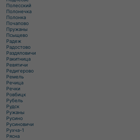
Полесский
Полонечка
Полонка
Почапово
Пружаны
Псыщево
Радеж
Радостово
Раздяловичи
Ракитница
Ревятичи
Редигерово
Ремель
Речица
Речки
Ровбицк
Рубель
Рудск
Ружаны
Русино
Русиновичи
Рухча-1
Рясна