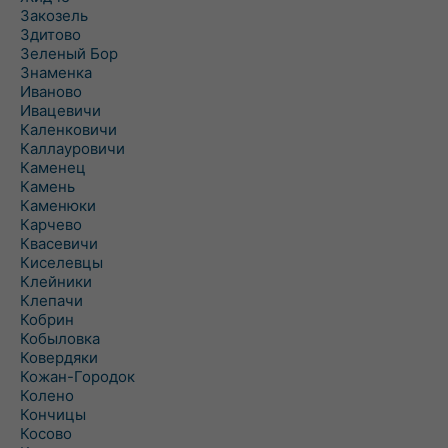
Закозель
Здитово
Зеленый Бор
Знаменка
Иваново
Ивацевичи
Каленковичи
Каллауровичи
Каменец
Камень
Каменюки
Карчево
Квасевичи
Киселевцы
Клейники
Клепачи
Кобрин
Кобыловка
Ковердяки
Кожан-Городок
Колено
Кончицы
Косово