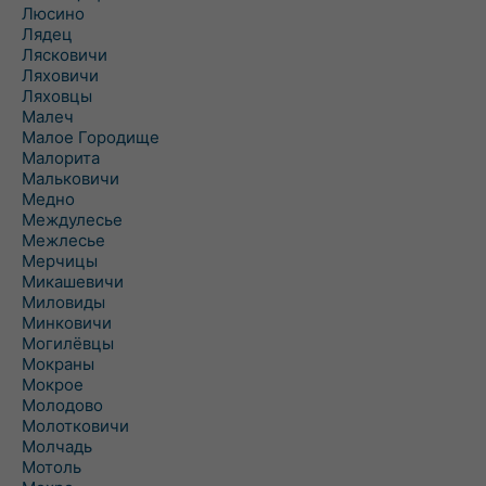
Люсино
Лядец
Лясковичи
Ляховичи
Ляховцы
Малеч
Малое Городище
Малорита
Мальковичи
Медно
Междулесье
Межлесье
Мерчицы
Микашевичи
Миловиды
Минковичи
Могилёвцы
Мокраны
Мокрое
Молодово
Молотковичи
Молчадь
Мотоль