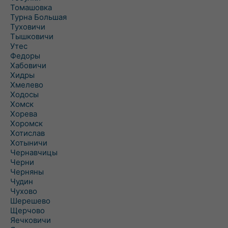
Томашовка
Турна Большая
Туховичи
Тышковичи
Утес
Федоры
Хабовичи
Хидры
Хмелево
Ходосы
Хомск
Хорева
Хоромск
Хотислав
Хотыничи
Чернавчицы
Черни
Черняны
Чудин
Чухово
Шерешево
Щерчово
Яечковичи