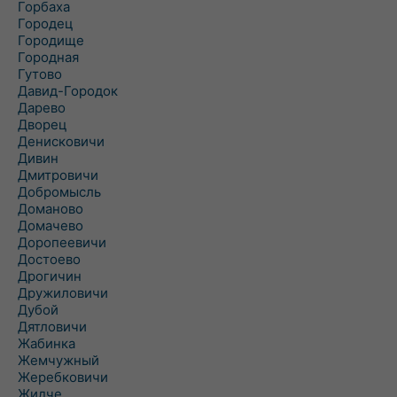
Горбаха
Городец
Городище
Городная
Гутово
Давид-Городок
Дарево
Дворец
Денисковичи
Дивин
Дмитровичи
Добромысль
Доманово
Домачево
Доропеевичи
Достоево
Дрогичин
Дружиловичи
Дубой
Дятловичи
Жабинка
Жемчужный
Жеребковичи
Жидче