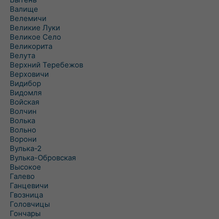
Валище
Велемичи
Великие Луки
Великое Село
Великорита
Велута
Верхний Теребежов
Верховичи
Видибор
Видомля
Войская
Волчин
Волька
Вольно
Ворони
Вулька-2
Вулька-Обровская
Высокое
Галево
Ганцевичи
Гвозница
Головчицы
Гончары