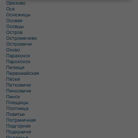
Орехово
Оса
Оснежицы
Осовая
Осовцы
Остров
Остромечево
Остромичи
Охово
Парахонск
Парохонск
Пелище
Первомайская
Пески
Петковичи
Пинковичи
Пинск
Плещицы
Плотница
Повитье
Пограничная
Подгорная
Подкраичи
Подлесье