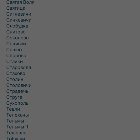
Святая Воля
Святица
Сигневичи
Синкевичи
Слобудка
Снитово
Соколово
Сочивки
Сошно
Спорово
Стайки
Староволя
Стахово
Столин
Столовичи
Страдечь
Струга
Сухополь
Тевли
Телеханы
Тельмы
Тельмы-1
Тешевле
Тобулки