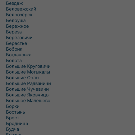
Бездеж
Беловежский
Белоозёрск
Белоуша
Бережное
Береза
Берёзовичи
Берестье
Бобрик
Богдановка
Болота
Большие Круговичи
Большие Мотыкалы
Большие Орлы
Большие Радваничи
Большие Чучевичи
Большие Яковчицы
Большое Малешево
Борки
Бостынь
Брест
Бродница
Будча
Бытень