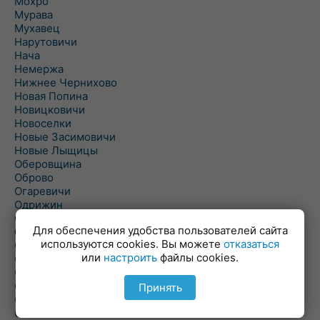
Мохро
Мурава
Мухавец
Нарутовичи
Нача
Немержа
Нижнее Чернихово
Новая Попина
Новицковичи
Новоселки
Новые Засимовичи
Новые Лыщицы
Оберовщина
Оброво
Огаревичи
Одрижин
Оздамичи
Для обеспечения удобства пользователей сайта
Озяты
используются cookies. Вы можете
отказаться
Олтуш
или
настроить
файлы cookies.
Ольманы
Ольпень
Ольшаны
Принять
Омельная
Ополь