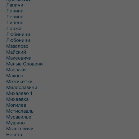
Лапичи
Ленина
Ленино
Липень
Лобжа
Любиничи
Любоничи
Мазолово
Майский
Макеевичи
Малые Словени
Маслаки
Махово
Межисетки
Милославичи
Михалево 1
Михеевка
Могилев
Мстиславль
Муравилье
Мушино
Мышковичи
Несята