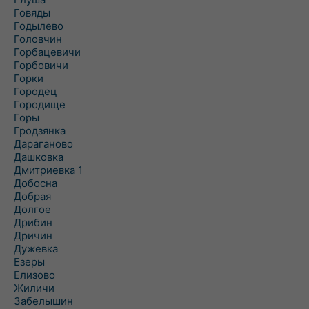
Говяды
Годылево
Головчин
Горбацевичи
Горбовичи
Горки
Городец
Городище
Горы
Гродзянка
Дараганово
Дашковка
Дмитриевка 1
Добосна
Добрая
Долгое
Дрибин
Дричин
Дужевка
Езеры
Елизово
Жиличи
Забелышин