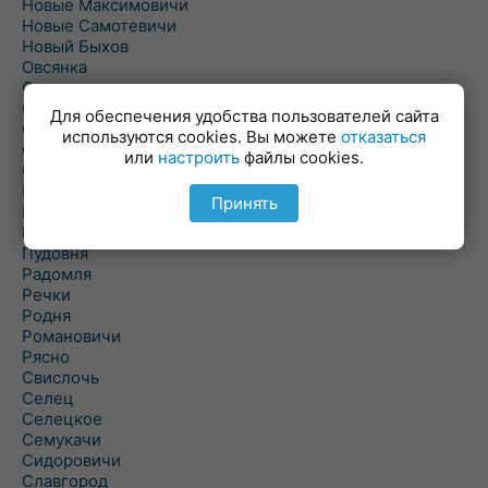
Новые Максимовичи
Новые Самотевичи
Новый Быхов
Овсянка
Ордать
Ореховка
Для обеспечения удобства пользователей сайта
Осиновка
используются cookies. Вы можете
отказаться
Осиповичи
или
настроить
файлы cookies.
Осово
Павловичи
Принять
Паршино
Петуховка
Пудовня
Радомля
Речки
Родня
Романовичи
Рясно
Свислочь
Селец
Селецкое
Семукачи
Сидоровичи
Славгород