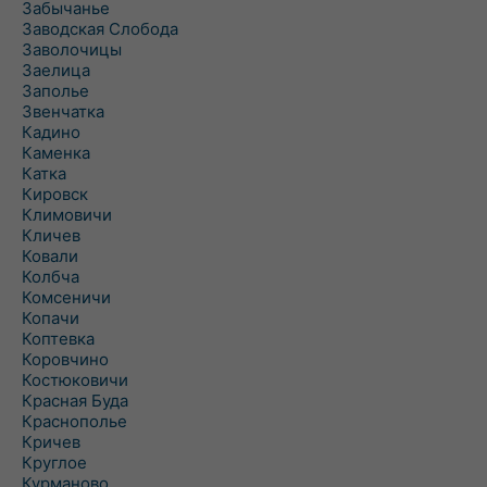
Забычанье
Заводская Слобода
Заволочицы
Заелица
Заполье
Звенчатка
Кадино
Каменка
Катка
Кировск
Климовичи
Кличев
Ковали
Колбча
Комсеничи
Копачи
Коптевка
Коровчино
Костюковичи
Красная Буда
Краснополье
Кричев
Круглое
Курманово