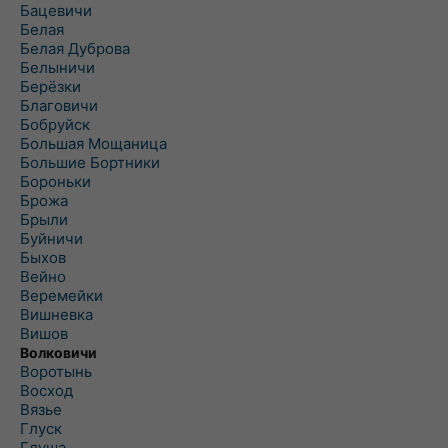
Бацевичи
Белая
Белая Дуброва
Белыничи
Берёзки
Благовичи
Бобруйск
Большая Мощаница
Большие Бортники
Бороньки
Брожа
Брыли
Буйничи
Быхов
Вейно
Веремейки
Вишневка
Вишов
Волковичи
Воротынь
Восход
Вязье
Глуск
Глуша