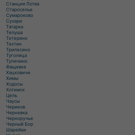
Станция Лотва
Староселье
Сумароково
Сухари
Татарка
Телуша
Тетерино
Техтин
Трилесино
Туголица
Тупичино
Фащевка
Хацковичи
Химы
Ходосы
Хотимск
Цель
Чаусы
Чериков
Черневка
Черноручье
Черный Бор
Шарейки