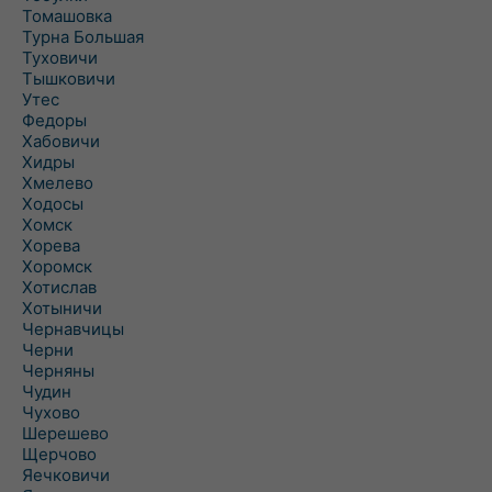
Томашовка
Турна Большая
Туховичи
Тышковичи
Утес
Федоры
Хабовичи
Хидры
Хмелево
Ходосы
Хомск
Хорева
Хоромск
Хотислав
Хотыничи
Чернавчицы
Черни
Черняны
Чудин
Чухово
Шерешево
Щерчово
Яечковичи