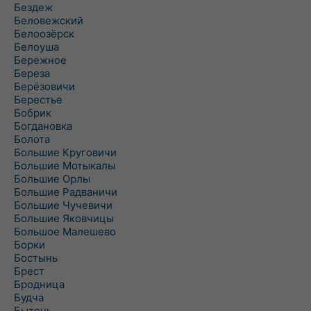
Бездеж
Беловежский
Белоозёрск
Белоуша
Бережное
Береза
Берёзовичи
Берестье
Бобрик
Богдановка
Болота
Большие Круговичи
Большие Мотыкалы
Большие Орлы
Большие Радваничи
Большие Чучевичи
Большие Яковчицы
Большое Малешево
Борки
Бостынь
Брест
Бродница
Будча
Бытень