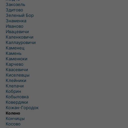
Закозель
Здитово
Зеленый Бор
Знаменка
Иваново
Ивацевичи
Каленковичи
Каллауровичи
Каменец
Камень
Каменюки
Карчево
Квасевичи
Киселевцы
Клейники
Клепачи
Кобрин
Кобыловка
Ковердяки
Кожан-Городок
Колено
Кончицы
Косово