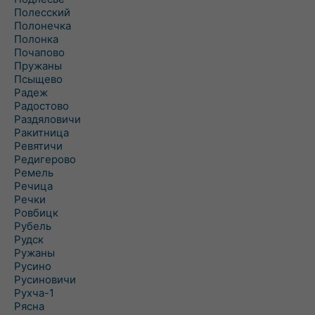
Полесский
Полонечка
Полонка
Почапово
Пружаны
Псыщево
Радеж
Радостово
Раздяловичи
Ракитница
Ревятичи
Редигерово
Ремель
Речица
Речки
Ровбицк
Рубель
Рудск
Ружаны
Русино
Русиновичи
Рухча-1
Рясна