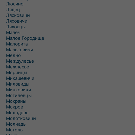
Люсино
Лядец
Лясковичи
Ляховичи
Ляховцы
Малеч
Малое Городище
Малорита
Мальковичи
Медно
Междулесье
Межлесье
Мерчицы
Микашевичи
Миловиды
Минковичи
Могилёвцы
Мокраны
Мокрое
Молодово
Молотковичи
Молчадь
Мотоль