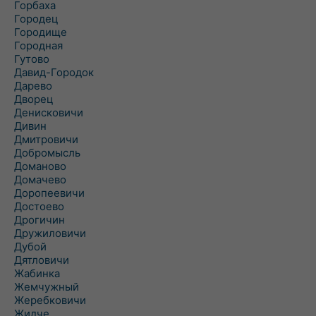
Горбаха
Городец
Городище
Городная
Гутово
Давид-Городок
Дарево
Дворец
Денисковичи
Дивин
Дмитровичи
Добромысль
Доманово
Домачево
Доропеевичи
Достоево
Дрогичин
Дружиловичи
Дубой
Дятловичи
Жабинка
Жемчужный
Жеребковичи
Жидче