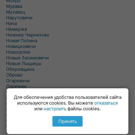
Мохро
Мурава
Мухавец
Нарутовичи
Нача
Немержа
Нижнее Чернихово
Новая Попина
Новицковичи
Новоселки
Новые Засимовичи
Новые Лыщицы
Оберовщина
Оброво
Огаревичи
Одрижин
Оздамичи
Для обеспечения удобства пользователей сайта
Озяты
используются cookies. Вы можете
отказаться
Олтуш
или
настроить
файлы cookies.
Ольманы
Ольпень
Ольшаны
Принять
Омельная
Ополь