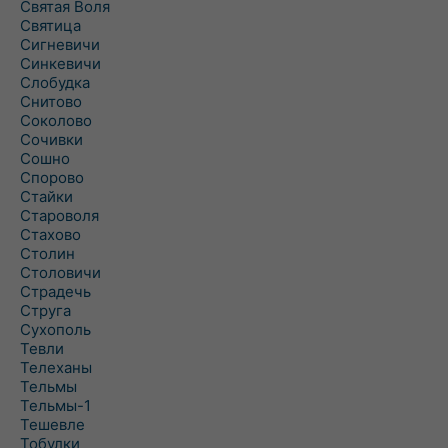
Святая Воля
Святица
Сигневичи
Синкевичи
Слобудка
Снитово
Соколово
Сочивки
Сошно
Спорово
Стайки
Староволя
Стахово
Столин
Столовичи
Страдечь
Струга
Сухополь
Тевли
Телеханы
Тельмы
Тельмы-1
Тешевле
Тобулки