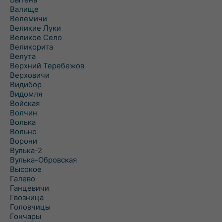
Валище
Велемичи
Великие Луки
Великое Село
Великорита
Велута
Верхний Теребежов
Верховичи
Видибор
Видомля
Войская
Волчин
Волька
Вольно
Ворони
Вулька-2
Вулька-Обровская
Высокое
Галево
Ганцевичи
Гвозница
Головчицы
Гончары