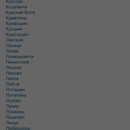
Коссово
Кошевичи
Красная Воля
Кривляны
Кривошин
Крошин
Крытышин
Ланская
Ласицк
Лахва
Лемешевичи
Ленинский
Лесная
Линово
Липск
Лобча
Логишин
Лопатино
Луково
Лунин
Лунинец
Лысково
Лыще
Любищицы