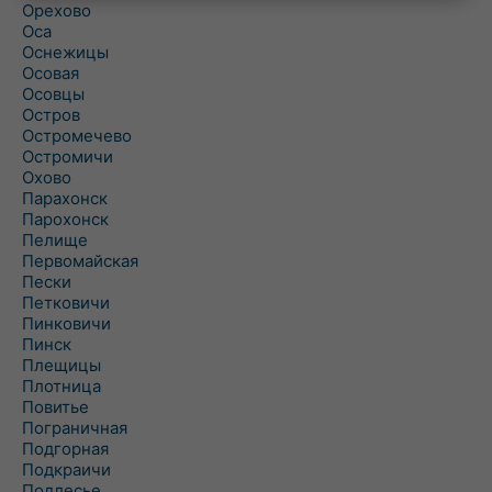
Орехово
Оса
Оснежицы
Осовая
Осовцы
Остров
Остромечево
Остромичи
Охово
Парахонск
Парохонск
Пелище
Первомайская
Пески
Петковичи
Пинковичи
Пинск
Плещицы
Плотница
Повитье
Пограничная
Подгорная
Подкраичи
Подлесье