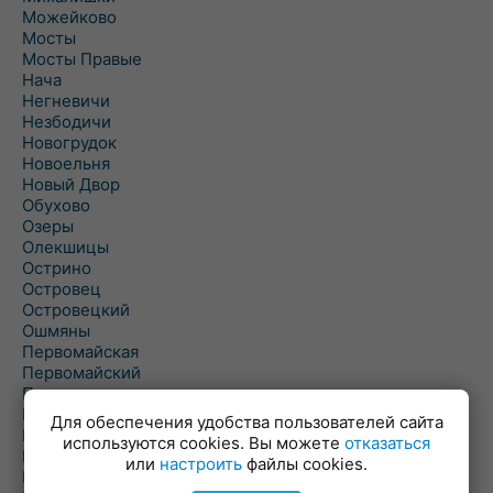
Можейково
Мосты
Мосты Правые
Нача
Негневичи
Незбодичи
Новогрудок
Новоельня
Новый Двор
Обухово
Озеры
Олекшицы
Острино
Островец
Островецкий
Ошмяны
Первомайская
Первомайский
Пески
Петревичи
Для обеспечения удобства пользователей сайта
Погородно
используются cookies. Вы можете
отказаться
Пограничный
или
настроить
файлы cookies.
Подлабенье