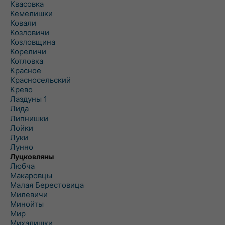
Квасовка
Кемелишки
Ковали
Козловичи
Козловщина
Кореличи
Котловка
Красное
Красносельский
Крево
Лаздуны 1
Лида
Липнишки
Лойки
Луки
Лунно
Луцковляны
Любча
Макаровцы
Малая Берестовица
Милевичи
Минойты
Мир
Михалишки