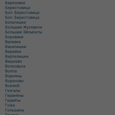
Березовка
Берестовица
Бол. Берестовица
Бол. Берестовица
Больтишки
Большие Жуховичи
Большие Эйсмонты
Боровики
Валевка
Василишки
Верейки
Вертелишки
Вишнево
Волковыск
Волпа
Ворняны
Вороново
Вселюб
Гезгалы
Геранёны
Гервяты
Гожа
Гольшаны
Гродно