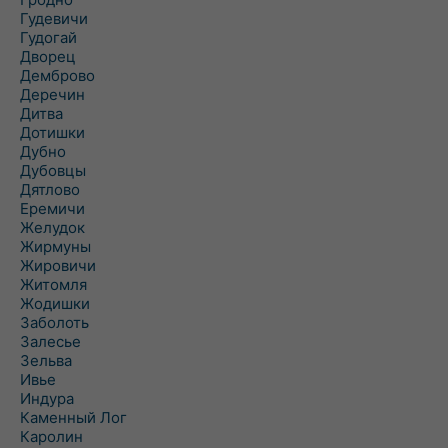
Гудевичи
Гудогай
Дворец
Демброво
Деречин
Дитва
Дотишки
Дубно
Дубовцы
Дятлово
Еремичи
Желудок
Жирмуны
Жировичи
Житомля
Жодишки
Заболоть
Залесье
Зельва
Ивье
Индура
Каменный Лог
Каролин