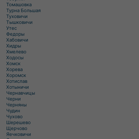
Томашовка
Турна Большая
Туховичи
Тышковичи
Утес
Федоры
Хабовичи
Хидры
Хмелево
Ходосы
Хомск
Хорева
Хоромск
Хотислав
Хотыничи
Чернавчицы
Черни
Черняны
Чудин
Чухово
Шерешево
Щерчово
Яечковичи