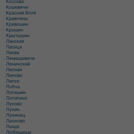
Коссово
Кошевичи
Красная Воля
Кривляны
Кривошин
Крошин
Крытышин
Ланская
Ласицк
Лахва
Лемешевичи
Ленинский
Лесная
Линово
Липск
Лобча
Логишин
Лопатино
Луково
Лунин
Лунинец
Лысково
Лыще
Любищицы