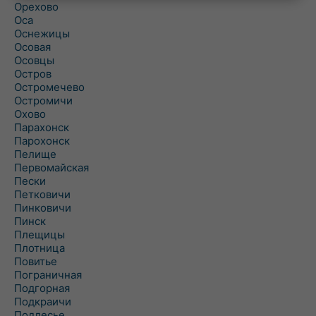
Орехово
Оса
Оснежицы
Осовая
Осовцы
Остров
Остромечево
Остромичи
Охово
Парахонск
Парохонск
Пелище
Первомайская
Пески
Петковичи
Пинковичи
Пинск
Плещицы
Плотница
Повитье
Пограничная
Подгорная
Подкраичи
Подлесье