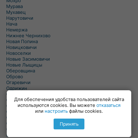
Мохро
Мурава
Мухавец
Нарутовичи
Нача
Немержа
Нижнее Чернихово
Новая Попина
Новицковичи
Новоселки
Новые Засимовичи
Новые Лыщицы
Оберовщина
Оброво
Огаревичи
Одрижин
Оздамичи
Для обеспечения удобства пользователей сайта
Озяты
используются cookies. Вы можете
отказаться
Олтуш
или
настроить
файлы cookies.
Ольманы
Ольпень
Ольшаны
Принять
Омельная
Ополь