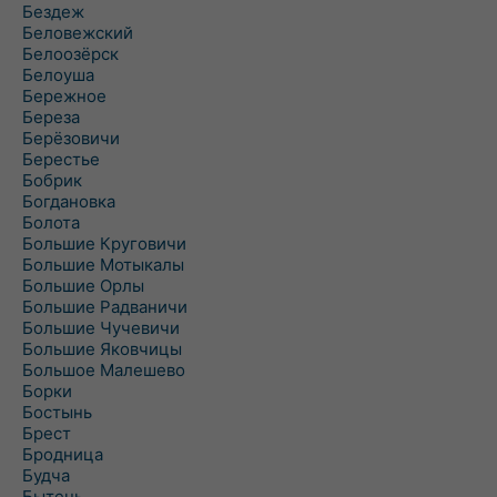
Бездеж
Беловежский
Белоозёрск
Белоуша
Бережное
Береза
Берёзовичи
Берестье
Бобрик
Богдановка
Болота
Большие Круговичи
Большие Мотыкалы
Большие Орлы
Большие Радваничи
Большие Чучевичи
Большие Яковчицы
Большое Малешево
Борки
Бостынь
Брест
Бродница
Будча
Бытень