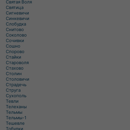
Святая Воля
Святица
Сигневичи
Синкевичи
Слобудка
Снитово
Соколово
Сочивки
Сошно
Спорово
Стайки
Староволя
Стахово
Столин
Столовичи
Страдечь
Струга
Сухополь
Тевли
Телеханы
Тельмы
Тельмы-1
Тешевле
Тобулки