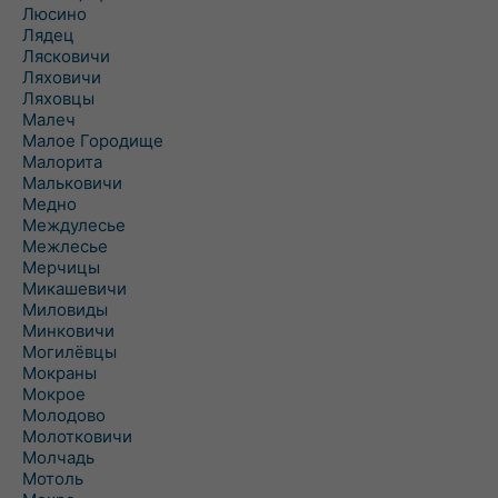
Люсино
Лядец
Лясковичи
Ляховичи
Ляховцы
Малеч
Малое Городище
Малорита
Мальковичи
Медно
Междулесье
Межлесье
Мерчицы
Микашевичи
Миловиды
Минковичи
Могилёвцы
Мокраны
Мокрое
Молодово
Молотковичи
Молчадь
Мотоль