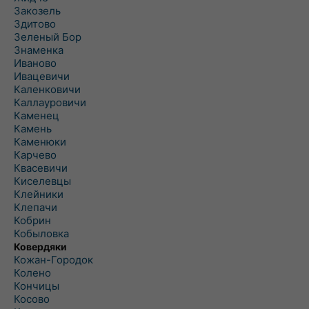
Закозель
Здитово
Зеленый Бор
Знаменка
Иваново
Ивацевичи
Каленковичи
Каллауровичи
Каменец
Камень
Каменюки
Карчево
Квасевичи
Киселевцы
Клейники
Клепачи
Кобрин
Кобыловка
Ковердяки
Кожан-Городок
Колено
Кончицы
Косово