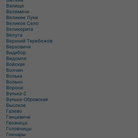
Валище
Велемичи
Великие Луки
Великое Село
Великорита
Велута
Верхний Теребежов
Верховичи
Видибор
Видомля
Войская
Волчин
Волька
Вольно
Ворони
Вулька-2
Вулька-Обровская
Высокое
Галево
Ганцевичи
Гвозница
Головчицы
Гончары