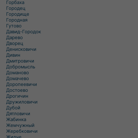
Горбаха
Городец
Городище
Городная
Гутово
Давид-Городок
Дарево
Дворец
Денисковичи
Дивин
Дмитровичи
Добромысль
Доманово
Домачево
Доропеевичи
Достоево
Дрогичин
Дружиловичи
Дубой
Дятловичи
Жабинка
Жемчужный
Жеребковичи
Жидче