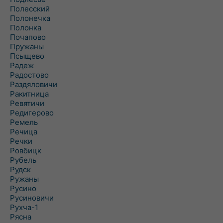
Полесский
Полонечка
Полонка
Почапово
Пружаны
Псыщево
Радеж
Радостово
Раздяловичи
Ракитница
Ревятичи
Редигерово
Ремель
Речица
Речки
Ровбицк
Рубель
Рудск
Ружаны
Русино
Русиновичи
Рухча-1
Рясна