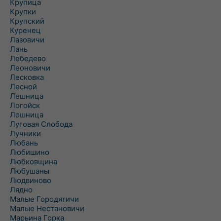
Крупица
Крупки
Крупский
Куренец
Лазовичи
Лань
Лебедево
Леоновичи
Лесковка
Лесной
Лешница
Логойск
Лошница
Луговая Слобода
Лучники
Любань
Любишино
Любковщина
Любушаны
Людвиново
Лядно
Малые Городятичи
Малые Нестановичи
Марьина Горка