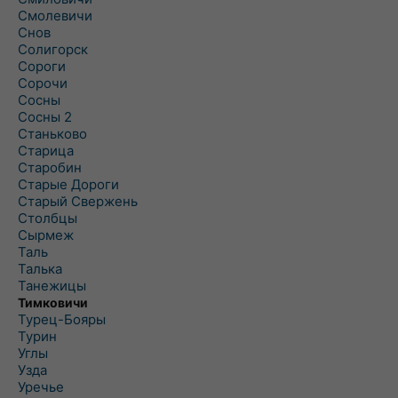
Смолевичи
Снов
Солигорск
Сороги
Сорочи
Сосны
Сосны 2
Станьково
Старица
Старобин
Старые Дороги
Старый Свержень
Столбцы
Сырмеж
Таль
Талька
Танежицы
Тимковичи
Турец-Бояры
Турин
Углы
Узда
Уречье