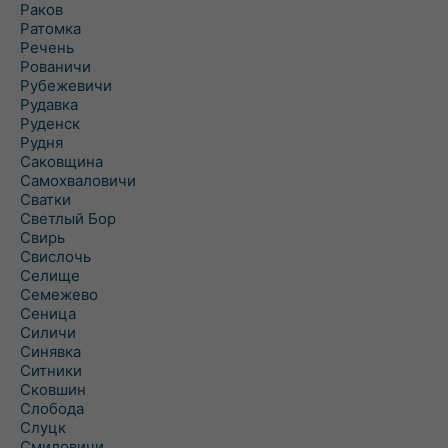
Раков
Ратомка
Речень
Рованичи
Рубежевичи
Рудавка
Руденск
Рудня
Саковщина
Самохваловичи
Сватки
Светлый Бор
Свирь
Свислочь
Селище
Семежево
Сеница
Силичи
Синявка
Ситники
Сковшин
Слобода
Слуцк
Смиловичи