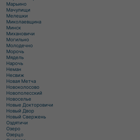
Марьино
Мачулищи
Мелешки
Миколаевщина
Минск
Михановичи
Могильно
Молодечно
Морочь
Мядель
Нарочь
Неман
Несвиж
Новая Метча
Новоколосово
Новополесский
Новоселье
Новые Докторовичи
Новый Двор
Новый Свержень
Оздятичи
Озеро
Озерцо