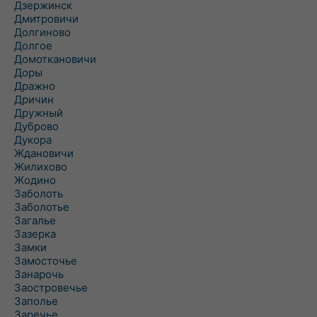
Дзержинск
Дмитровичи
Долгиново
Долгое
Домоткановичи
Доры
Дражно
Дричин
Дружный
Дуброво
Дукора
Ждановичи
Жилихово
Жодино
Заболоть
Заболотье
Загалье
Зазерка
Замки
Замосточье
Занарочь
Заостровечье
Заполье
Заречье