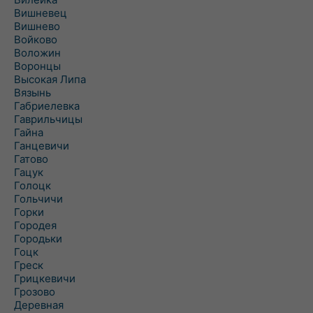
Вишневец
Вишнево
Войково
Воложин
Воронцы
Высокая Липа
Вязынь
Габриелевка
Гаврильчицы
Гайна
Ганцевичи
Гатово
Гацук
Голоцк
Гольчичи
Горки
Городея
Городьки
Гоцк
Греск
Грицкевичи
Грозово
Деревная