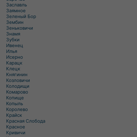
Заславль
Заямное
Зеленый Бор
Зембин
Зеньковичи
Знамя
Зубки
Ивенец
Илья
Исерно
Карацк
Клецк
Княгинин
Козловичи
Колодищи
Комарово
Копище
Копыль
Королево
Крайск
Красная Слобода
Красное
Кривичи