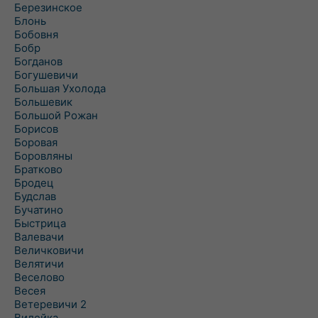
Березинское
Блонь
Бобовня
Бобр
Богданов
Богушевичи
Большая Ухолода
Большевик
Большой Рожан
Борисов
Боровая
Боровляны
Братково
Бродец
Будслав
Бучатино
Быстрица
Валевачи
Величковичи
Велятичи
Веселово
Весея
Ветеревичи 2
Вилейка