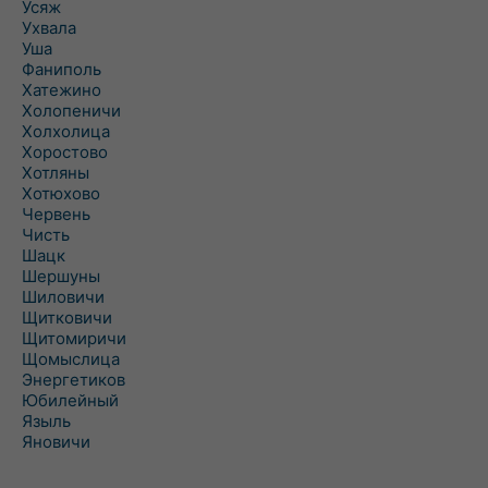
Усяж
Ухвала
Уша
Фаниполь
Хатежино
Холопеничи
Холхолица
Хоростово
Хотляны
Хотюхово
Червень
Чисть
Шацк
Шершуны
Шиловичи
Щитковичи
Щитомиричи
Щомыслица
Энергетиков
Юбилейный
Языль
Яновичи