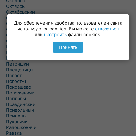
Околово
Октябрь
Октябрьский
Олехновичи
Для обеспечения удобства пользователей сайта
Омговичи
используются cookies. Вы можете
отказаться
Оношки
или
настроить
файлы cookies.
Осовец
Острошицкий Городок
Пасека
Принять
Пастовичи
Першаи
Петришки
Плещеницы
Погост
Погост-1
Покрашево
Положевичи
Поплавы
Правдинский
Привольный
Прилепы
Пуховичи
Радошковичи
Раевка