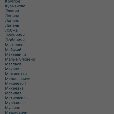
Круглое
Курманово
Лапичи
Ленина
Ленино
Липень
Лобжа
Любиничи
Любоничи
Мазолово
Майский
Макеевичи
Малые Словени
Маслаки
Махово
Межисетки
Милославичи
Михалево 1
Михеевка
Могилев
Мстиславль
Муравилье
Мушино
Мышковичи