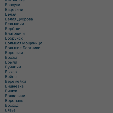
Барсуки
Бацевичи
Белая
Белая Дуброва
Белыничи
Берёзки
Благовичи
Бобруйск
Большая Мощаница
Большие Бортники
Бороньки
Брожа
Брыли
Буйничи
Быхов
Вейно
Веремейки
Вишневка
Вишов
Волковичи
Воротынь
Восход
Вязье