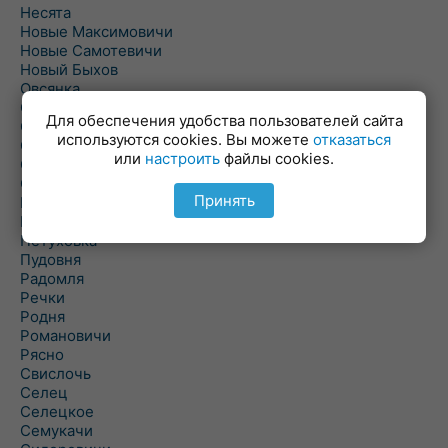
Несята
Новые Максимовичи
Новые Самотевичи
Новый Быхов
Овсянка
Ордать
Для обеспечения удобства пользователей сайта
Ореховка
используются cookies. Вы можете
отказаться
Осиновка
или
настроить
файлы cookies.
Осиповичи
Осово
Принять
Павловичи
Паршино
Петуховка
Пудовня
Радомля
Речки
Родня
Романовичи
Рясно
Свислочь
Селец
Селецкое
Семукачи