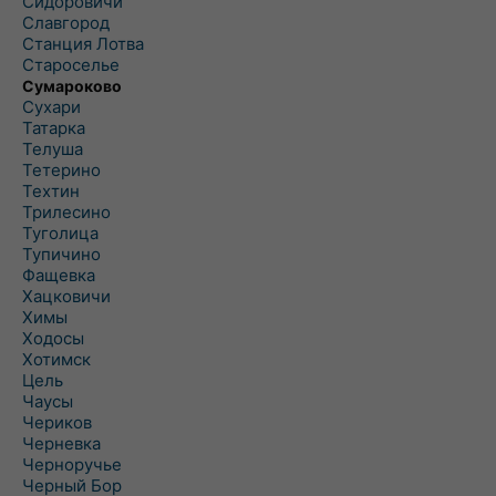
Сидоровичи
Славгород
Станция Лотва
Староселье
Сумароково
Сухари
Татарка
Телуша
Тетерино
Техтин
Трилесино
Туголица
Тупичино
Фащевка
Хацковичи
Химы
Ходосы
Хотимск
Цель
Чаусы
Чериков
Черневка
Черноручье
Черный Бор