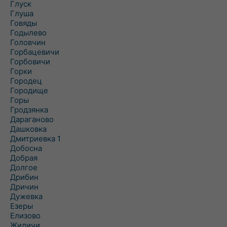
Глуск
Глуша
Говяды
Годылево
Головчин
Горбацевичи
Горбовичи
Горки
Городец
Городище
Горы
Гродзянка
Дараганово
Дашковка
Дмитриевка 1
Добосна
Добрая
Долгое
Дрибин
Дричин
Дужевка
Езеры
Елизово
Жиличи