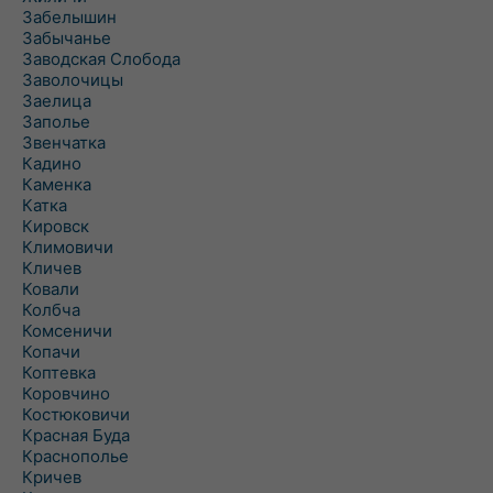
Забелышин
Забычанье
Заводская Слобода
Заволочицы
Заелица
Заполье
Звенчатка
Кадино
Каменка
Катка
Кировск
Климовичи
Кличев
Ковали
Колбча
Комсеничи
Копачи
Коптевка
Коровчино
Костюковичи
Красная Буда
Краснополье
Кричев