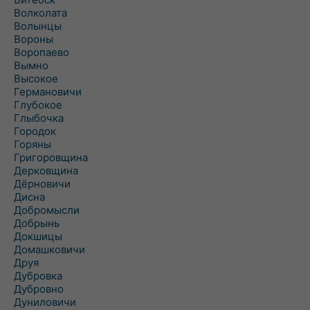
Волколата
Волынцы
Вороны
Воропаево
Вымно
Высокое
Германовичи
Глубокое
Глыбочка
Городок
Горяны
Григоровщина
Дерковщина
Дёрновичи
Дисна
Добромысли
Добрынь
Докшицы
Домашковичи
Друя
Дубровка
Дубровно
Дуниловичи