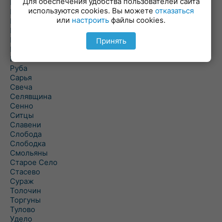
Для обеспечения удобства пользователей сайта
Повятье
используются cookies. Вы можете
отказаться
Погоща
или
настроить
файлы cookies.
Подсвилье
Полоцк
Поставы
Принять
Прозороки
Россоны
Руба
Сарья
Свеча
Селявщина
Сенно
Ситцы
Славени
Слобода
Слободка
Смольяны
Старое Село
Стасево
Сураж
Толочин
Торгуны
Тулово
Удело