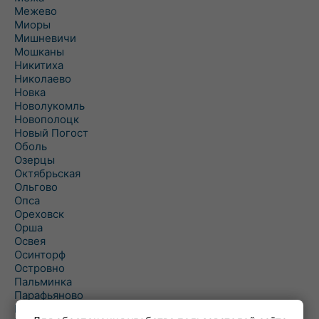
Межево
Миоры
Мишневичи
Мошканы
Никитиха
Николаево
Новка
Новолукомль
Новополоцк
Новый Погост
Оболь
Озерцы
Октябрьская
Ольгово
Опса
Ореховск
Орша
Освея
Осинторф
Островно
Пальминка
Парафьяново
Плисса