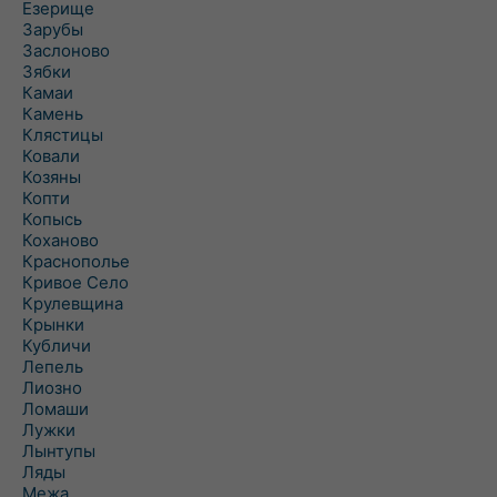
Езерище
Зарубы
Заслоново
Зябки
Камаи
Камень
Клястицы
Ковали
Козяны
Копти
Копысь
Коханово
Краснополье
Кривое Село
Крулевщина
Крынки
Кубличи
Лепель
Лиозно
Ломаши
Лужки
Лынтупы
Ляды
Межа