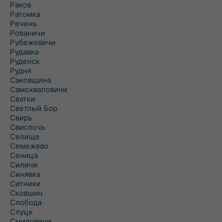
Раков
Ратомка
Речень
Рованичи
Рубежевичи
Рудавка
Руденск
Рудня
Саковщина
Самохваловичи
Сватки
Светлый Бор
Свирь
Свислочь
Селище
Семежево
Сеница
Силичи
Синявка
Ситники
Сковшин
Слобода
Слуцк
Смиловичи