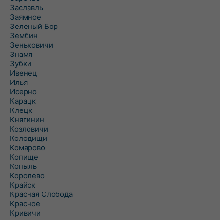
Заславль
Заямное
Зеленый Бор
Зембин
Зеньковичи
Знамя
Зубки
Ивенец
Илья
Исерно
Карацк
Клецк
Княгинин
Козловичи
Колодищи
Комарово
Копище
Копыль
Королево
Крайск
Красная Слобода
Красное
Кривичи