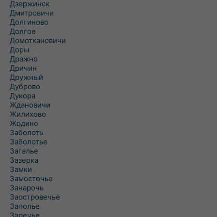
Дзержинск
Дмитровичи
Долгиново
Долгое
Домоткановичи
Доры
Дражно
Дричин
Дружный
Дуброво
Дукора
Ждановичи
Жилихово
Жодино
Заболоть
Заболотье
Загалье
Зазерка
Замки
Замосточье
Занарочь
Заостровечье
Заполье
Заречье