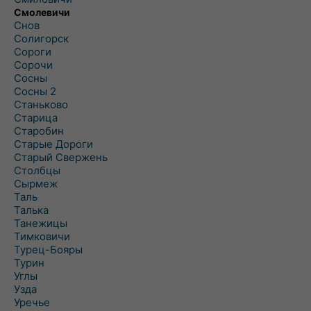
Смолевичи
Снов
Солигорск
Сороги
Сорочи
Сосны
Сосны 2
Станьково
Старица
Старобин
Старые Дороги
Старый Свержень
Столбцы
Сырмеж
Таль
Талька
Танежицы
Тимковичи
Турец-Бояры
Турин
Углы
Узда
Уречье