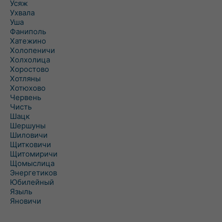
Усяж
Ухвала
Уша
Фаниполь
Хатежино
Холопеничи
Холхолица
Хоростово
Хотляны
Хотюхово
Червень
Чисть
Шацк
Шершуны
Шиловичи
Щитковичи
Щитомиричи
Щомыслица
Энергетиков
Юбилейный
Языль
Яновичи