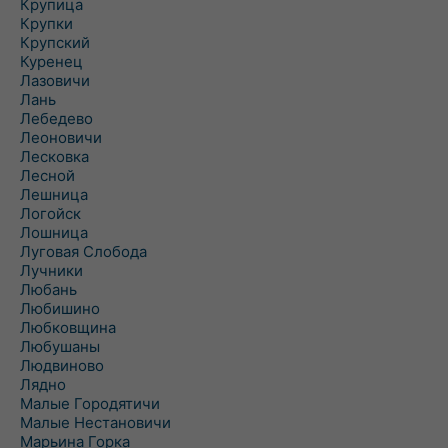
Крупица
Крупки
Крупский
Куренец
Лазовичи
Лань
Лебедево
Леоновичи
Лесковка
Лесной
Лешница
Логойск
Лошница
Луговая Слобода
Лучники
Любань
Любишино
Любковщина
Любушаны
Людвиново
Лядно
Малые Городятичи
Малые Нестановичи
Марьина Горка