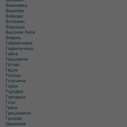
Вишневец
Вишнево
Войково
Воложин
Воронцы
Высокая Липа
Вязынь
Габриелевка
Гаврильчицы
Гайна
Ганцевичи
Гатово
Гацук
Голоцк
Гольчичи
Горки
Городея
Городьки
Гоцк
Греск
Грицкевичи
Грозово
Деревная