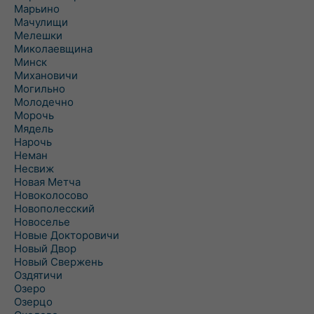
Марьино
Мачулищи
Мелешки
Миколаевщина
Минск
Михановичи
Могильно
Молодечно
Морочь
Мядель
Нарочь
Неман
Несвиж
Новая Метча
Новоколосово
Новополесский
Новоселье
Новые Докторовичи
Новый Двор
Новый Свержень
Оздятичи
Озеро
Озерцо