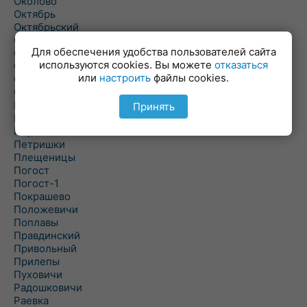
Околово
Октябрь
Октябрьский
Олехновичи
Для обеспечения удобства пользователей сайта
Омговичи
используются cookies. Вы можете
отказаться
Оношки
или
настроить
файлы cookies.
Осовец
Острошицкий Городок
Пасека
Принять
Пастовичи
Першаи
Петришки
Плещеницы
Погост
Погост-1
Покрашево
Положевичи
Поплавы
Правдинский
Привольный
Прилепы
Пуховичи
Радошковичи
Раевка