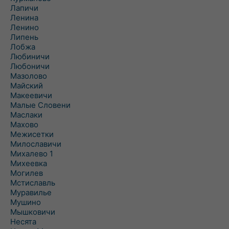
Лапичи
Ленина
Ленино
Липень
Лобжа
Любиничи
Любоничи
Мазолово
Майский
Макеевичи
Малые Словени
Маслаки
Махово
Межисетки
Милославичи
Михалево 1
Михеевка
Могилев
Мстиславль
Муравилье
Мушино
Мышковичи
Несята