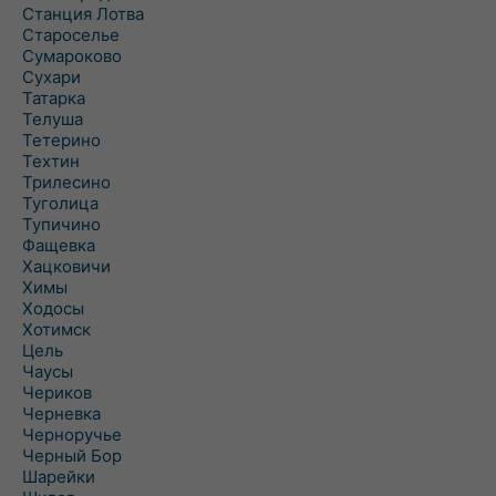
Станция Лотва
Староселье
Сумароково
Сухари
Татарка
Телуша
Тетерино
Техтин
Трилесино
Туголица
Тупичино
Фащевка
Хацковичи
Химы
Ходосы
Хотимск
Цель
Чаусы
Чериков
Черневка
Черноручье
Черный Бор
Шарейки