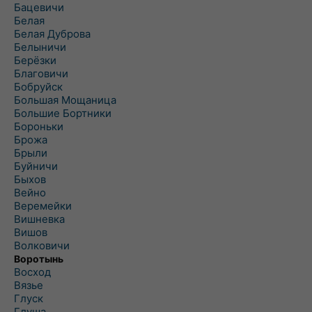
Бацевичи
Белая
Белая Дуброва
Белыничи
Берёзки
Благовичи
Бобруйск
Большая Мощаница
Большие Бортники
Бороньки
Брожа
Брыли
Буйничи
Быхов
Вейно
Веремейки
Вишневка
Вишов
Волковичи
Воротынь
Восход
Вязье
Глуск
Глуша