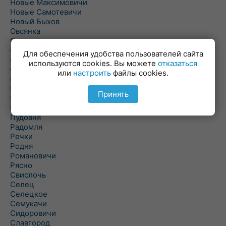
Новые Максимовичи
Новые Самотевичи
Новый Быхов
Овсянка
Ордать
Ореховка
Для обеспечения удобства пользователей сайта
Осиновка
используются cookies. Вы можете
отказаться
Осиповичи
или
настроить
файлы cookies.
Осово
Павловичи
Принять
Паршино
Петуховка
Пудовня
Радомля
Речки
Родня
Романовичи
Рясно
Свислочь
Селец
Селецкое
Семукачи
Сидоровичи
Славгород