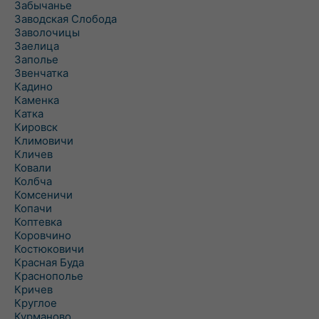
Забычанье
Заводская Слобода
Заволочицы
Заелица
Заполье
Звенчатка
Кадино
Каменка
Катка
Кировск
Климовичи
Кличев
Ковали
Колбча
Комсеничи
Копачи
Коптевка
Коровчино
Костюковичи
Красная Буда
Краснополье
Кричев
Круглое
Курманово