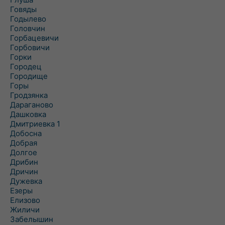
Говяды
Годылево
Головчин
Горбацевичи
Горбовичи
Горки
Городец
Городище
Горы
Гродзянка
Дараганово
Дашковка
Дмитриевка 1
Добосна
Добрая
Долгое
Дрибин
Дричин
Дужевка
Езеры
Елизово
Жиличи
Забелышин