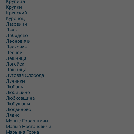
Крупица
Крупки
Крупский
Куренец
Лазовичи
Лань
Лебедево
Леоновичи
Лесковка
Лесной
Лешница
Логойск
Лошница
Луговая Слобода
Лучники
Любань
Любишино
Любковщина
Любушаны
Людвиново
Лядно
Малые Городятичи
Малые Нестановичи
Марьина Горка