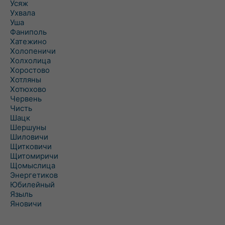
Усяж
Ухвала
Уша
Фаниполь
Хатежино
Холопеничи
Холхолица
Хоростово
Хотляны
Хотюхово
Червень
Чисть
Шацк
Шершуны
Шиловичи
Щитковичи
Щитомиричи
Щомыслица
Энергетиков
Юбилейный
Языль
Яновичи