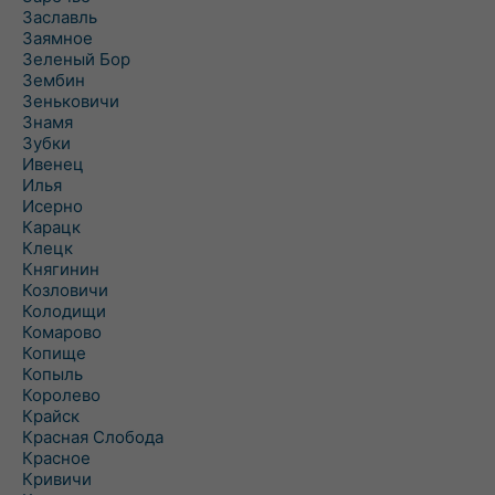
Заславль
Заямное
Зеленый Бор
Зембин
Зеньковичи
Знамя
Зубки
Ивенец
Илья
Исерно
Карацк
Клецк
Княгинин
Козловичи
Колодищи
Комарово
Копище
Копыль
Королево
Крайск
Красная Слобода
Красное
Кривичи