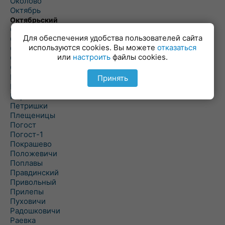
Околово
Октябрь
Октябрьский
Олехновичи
Для обеспечения удобства пользователей сайта
Омговичи
используются cookies. Вы можете
отказаться
Оношки
или
настроить
файлы cookies.
Осовец
Острошицкий Городок
Пасека
Принять
Пастовичи
Першаи
Петришки
Плещеницы
Погост
Погост-1
Покрашево
Положевичи
Поплавы
Правдинский
Привольный
Прилепы
Пуховичи
Радошковичи
Раевка