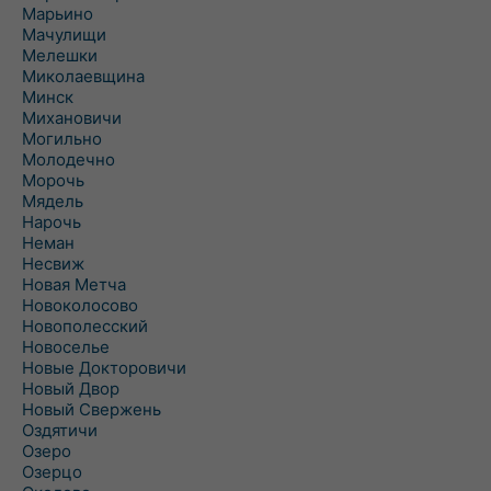
Марьино
Мачулищи
Мелешки
Миколаевщина
Минск
Михановичи
Могильно
Молодечно
Морочь
Мядель
Нарочь
Неман
Несвиж
Новая Метча
Новоколосово
Новополесский
Новоселье
Новые Докторовичи
Новый Двор
Новый Свержень
Оздятичи
Озеро
Озерцо