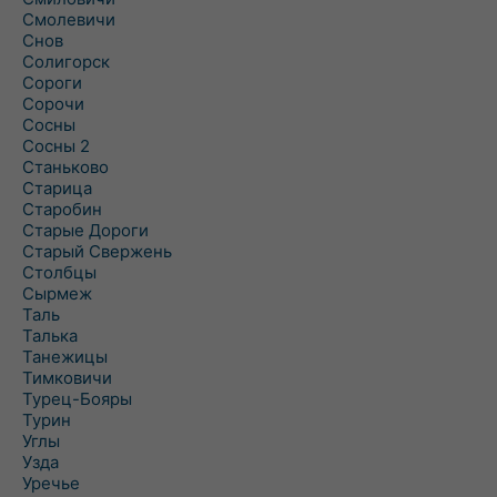
Смолевичи
Снов
Солигорск
Сороги
Сорочи
Сосны
Сосны 2
Станьково
Старица
Старобин
Старые Дороги
Старый Свержень
Столбцы
Сырмеж
Таль
Талька
Танежицы
Тимковичи
Турец-Бояры
Турин
Углы
Узда
Уречье