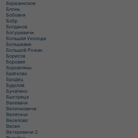
Березинское
Блонь
Бобовня
Бобр
Богданов
Богушевичи
Большая Ухолода
Большевик
Большой Рожан
Борисов
Боровая
Боровляны
Братково
Бродец
Будслав
Бучатино
Быстрица
Валевачи
Величковичи
Велятичи
Веселово
Весея
Ветеревичи 2
Вилейка