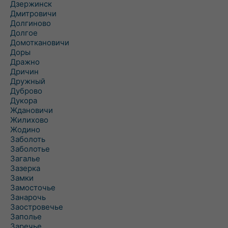
Дзержинск
Дмитровичи
Долгиново
Долгое
Домоткановичи
Доры
Дражно
Дричин
Дружный
Дуброво
Дукора
Ждановичи
Жилихово
Жодино
Заболоть
Заболотье
Загалье
Зазерка
Замки
Замосточье
Занарочь
Заостровечье
Заполье
Заречье