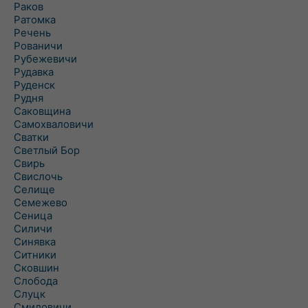
Раков
Ратомка
Речень
Рованичи
Рубежевичи
Рудавка
Руденск
Рудня
Саковщина
Самохваловичи
Сватки
Светлый Бор
Свирь
Свислочь
Селище
Семежево
Сеница
Силичи
Синявка
Ситники
Сковшин
Слобода
Слуцк
Смиловичи