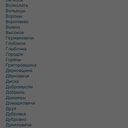
Волколата
Волынцы
Вороны
Воропаево
Вымно
Высокое
Германовичи
Глубокое
Глыбочка
Городок
Горяны
Григоровщина
Дерковщина
Дёрновичи
Дисна
Добромысли
Добрынь
Докшицы
Домашковичи
Друя
Дубровка
Дубровно
Дуниловичи