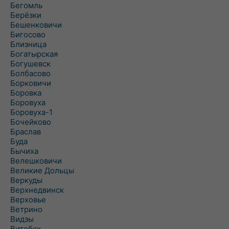
Бегомль
Берёзки
Бешенковичи
Бигосово
Близница
Богатырская
Богушевск
Болбасово
Борковичи
Боровка
Боровуха
Боровуха-1
Бочейково
Браслав
Буда
Бычиха
Велешковичи
Великие Дольцы
Веркуды
Верхнедвинск
Верховье
Ветрино
Видзы
Витебск