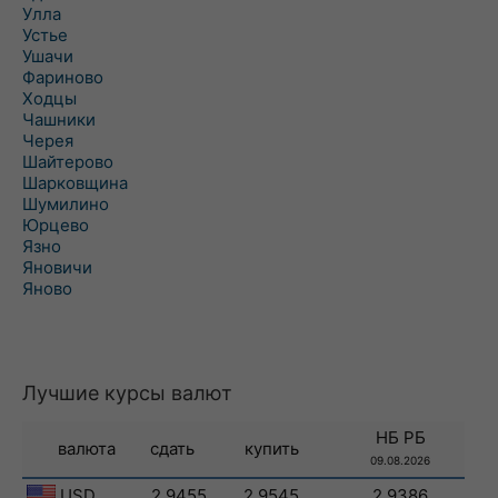
Улла
Устье
Ушачи
Фариново
Ходцы
Чашники
Черея
Шайтерово
Шарковщина
Шумилино
Юрцево
Язно
Яновичи
Яново
Лучшие курсы валют
НБ РБ
валюта
сдать
купить
09.08.2026
USD
2.9455
2.9545
2.9386