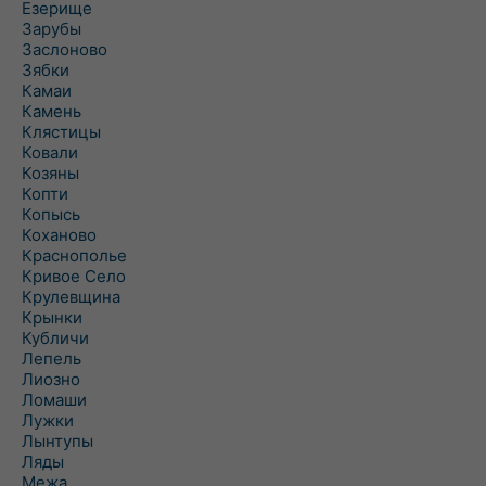
Езерище
Зарубы
Заслоново
Зябки
Камаи
Камень
Клястицы
Ковали
Козяны
Копти
Копысь
Коханово
Краснополье
Кривое Село
Крулевщина
Крынки
Кубличи
Лепель
Лиозно
Ломаши
Лужки
Лынтупы
Ляды
Межа