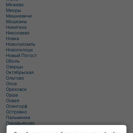
Межево
Миоры
Мишневичи
Мошканы
Никитиха
Николаево
Новка
Новолукомль
Новополоцк
Новый Погост
Оболь
Озерцы
Октябрьская
Ольгово
Опса
Ореховск
Орша
Освея
Осинторф
Островно
Пальминка
Парафьяново
Плисса