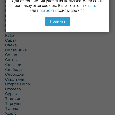
Для обеспечения удобства пользователей сайта
Повятье
используются cookies. Вы можете
отказаться
Погоща
или
настроить
файлы cookies.
Подсвилье
Полоцк
Поставы
Принять
Прозороки
Россоны
Руба
Сарья
Свеча
Селявщина
Сенно
Ситцы
Славени
Слобода
Слободка
Смольяны
Старое Село
Стасево
Сураж
Толочин
Торгуны
Тулово
Удело