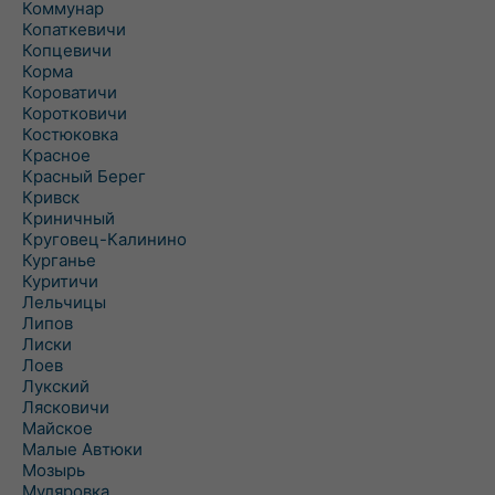
Коммунар
Копаткевичи
Копцевичи
Корма
Короватичи
Коротковичи
Костюковка
Красное
Красный Берег
Кривск
Криничный
Круговец-Калинино
Курганье
Куритичи
Лельчицы
Липов
Лиски
Лоев
Лукский
Лясковичи
Майское
Малые Автюки
Мозырь
Муляровка