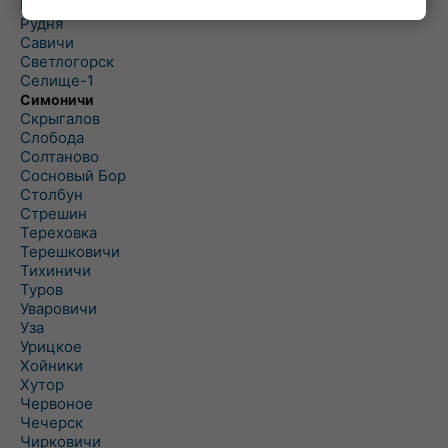
Рогинь
Рудня
Савичи
Светлогорск
Селище-1
Симоничи
Скрыгалов
Слобода
Солтаново
Сосновый Бор
Столбун
Стрешин
Тереховка
Терешковичи
Тихиничи
Туров
Уваровичи
Уза
Урицкое
Хойники
Хутор
Червоное
Чечерск
Чирковичи