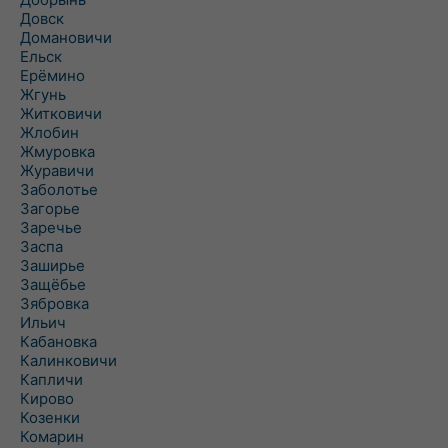
Довск
Домановичи
Ельск
Ерёмино
Жгунь
Житковичи
Жлобин
Жмуровка
Журавичи
Заболотье
Загорье
Заречье
Заспа
Заширье
Защёбье
Зябровка
Ильич
Кабановка
Калинковичи
Капличи
Кирово
Козенки
Комарин