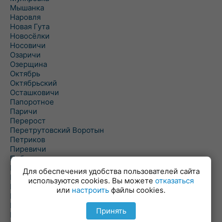
Мышанка
Наровля
Новая Гута
Новосёлки
Носовичи
Озаричи
Озерщина
Октябрь
Октябрьский
Осташковичи
Папоротное
Паричи
Перерост
Перетрутовский Воротын
Петриков
Пиревичи
Поболово
Поколюбичи
Для обеспечения удобства пользователей сайта
Полесье
используются cookies. Вы можете
отказаться
Птичь
или
настроить
файлы cookies.
Речица
Ровенская Слобода
Принять
Рогачев