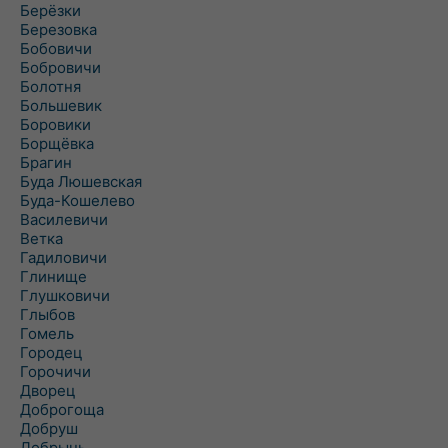
Берёзки
Березовка
Бобовичи
Бобровичи
Болотня
Большевик
Боровики
Борщёвка
Брагин
Буда Люшевская
Буда-Кошелево
Василевичи
Ветка
Гадиловичи
Глинище
Глушковичи
Глыбов
Гомель
Городец
Горочичи
Дворец
Доброгоща
Добруш
Добрынь