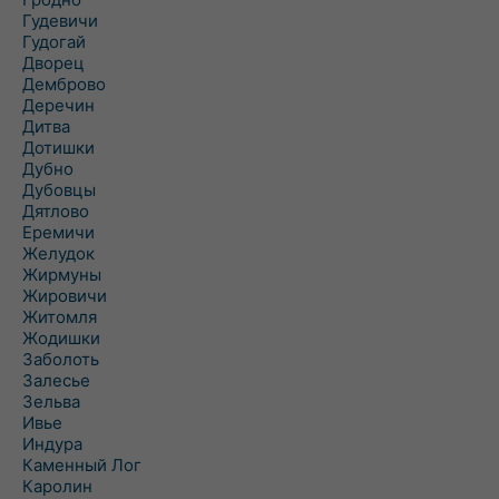
Гудевичи
Гудогай
Дворец
Демброво
Деречин
Дитва
Дотишки
Дубно
Дубовцы
Дятлово
Еремичи
Желудок
Жирмуны
Жировичи
Житомля
Жодишки
Заболоть
Залесье
Зельва
Ивье
Индура
Каменный Лог
Каролин