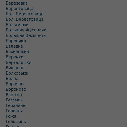
Березовка
Берестовица
Бол. Берестовица
Бол. Берестовица
Больтишки
Большие Жуховичи
Большие Эйсмонты
Боровики
Валевка
Василишки
Верейки
Вертелишки
Вишнево
Волковыск
Волпа
Ворняны
Вороново
Вселюб
Гезгалы
Геранёны
Гервяты
Гожа
Гольшаны
Гродно