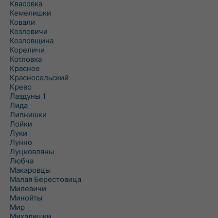
Квасовка
Кемелишки
Ковали
Козловичи
Козловщина
Кореличи
Котловка
Красное
Красносельский
Крево
Лаздуны 1
Лида
Липнишки
Лойки
Луки
Лунно
Луцковляны
Любча
Макаровцы
Малая Берестовица
Милевичи
Минойты
Мир
Михалишки