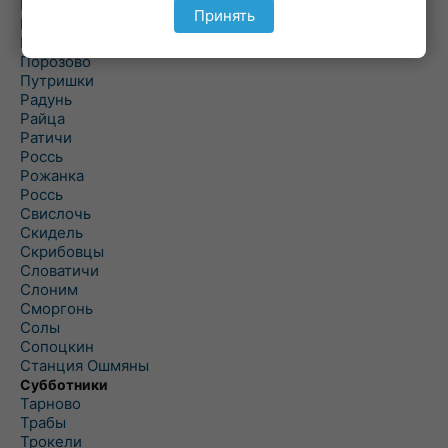
Подольцы
Принять
Подороск
Поречье
Порозово
Путришки
Радунь
Райца
Ратичи
Роcсь
Рожанка
Россь
Свислочь
Скидель
Скрибовцы
Словатичи
Слоним
Сморгонь
Солы
Сопоцкин
Станция Ошмяны
Субботники
Тарново
Трабы
Трокели