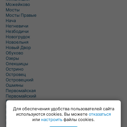
Можейково
Мосты
Мосты Правые
Нача
Негневичи
Незбодичи
Новогрудок
Новоельня
Новый Двор
Обухово
Озеры
Олекшицы
Острино
Островец
Островецкий
Ошмяны
Первомайская
Первомайский
Пески
Петревичи
Для обеспечения удобства пользователей сайта
Погородно
используются cookies. Вы можете
отказаться
Пограничный
или
настроить
файлы cookies.
Подлабенье