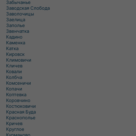
Забычанье
Заводская Слобода
Заволочицы
Заелица
Заполье
Звенчатка
Кадино
Каменка
Катка
Кировск
Климовичи
Кличев
Ковали
Колбча
Комсеничи
Копачи
Коптевка
Коровчино
Костюковичи
Красная Буда
Краснополье
Кричев
Круглое
Курманово