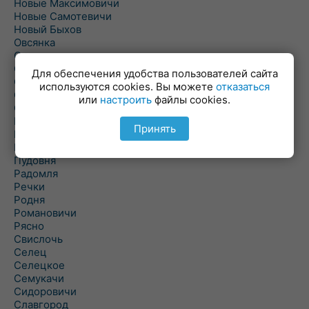
Новые Максимовичи
Новые Самотевичи
Новый Быхов
Овсянка
Ордать
Ореховка
Для обеспечения удобства пользователей сайта
Осиновка
используются cookies. Вы можете
отказаться
Осиповичи
или
настроить
файлы cookies.
Осово
Павловичи
Принять
Паршино
Петуховка
Пудовня
Радомля
Речки
Родня
Романовичи
Рясно
Свислочь
Селец
Селецкое
Семукачи
Сидоровичи
Славгород