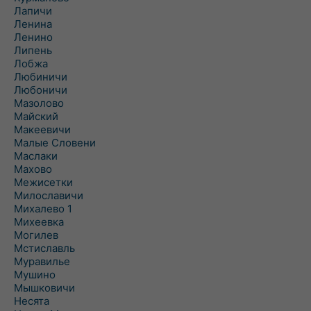
Лапичи
Ленина
Ленино
Липень
Лобжа
Любиничи
Любоничи
Мазолово
Майский
Макеевичи
Малые Словени
Маслаки
Махово
Межисетки
Милославичи
Михалево 1
Михеевка
Могилев
Мстиславль
Муравилье
Мушино
Мышковичи
Несята