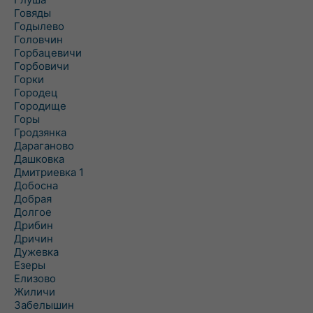
Говяды
Годылево
Головчин
Горбацевичи
Горбовичи
Горки
Городец
Городище
Горы
Гродзянка
Дараганово
Дашковка
Дмитриевка 1
Добосна
Добрая
Долгое
Дрибин
Дричин
Дужевка
Езеры
Елизово
Жиличи
Забелышин