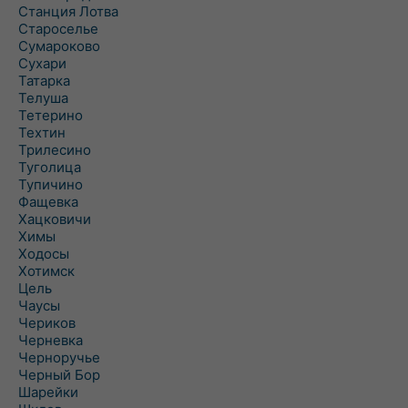
Станция Лотва
Староселье
Сумароково
Сухари
Татарка
Телуша
Тетерино
Техтин
Трилесино
Туголица
Тупичино
Фащевка
Хацковичи
Химы
Ходосы
Хотимск
Цель
Чаусы
Чериков
Черневка
Черноручье
Черный Бор
Шарейки