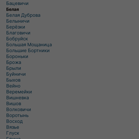
Бацевичи
Белая
Белая Дуброва
Белыничи
Берёзки
Благовичи
Бобруйск
Большая Мощаница
Большие Бортники
Бороньки
Брожа
Брыли
Буйничи
Быхов
Вейно
Веремейки
Вишневка
Вишов
Волковичи
Воротынь
Восход
Вязье
Глуск
Глуша