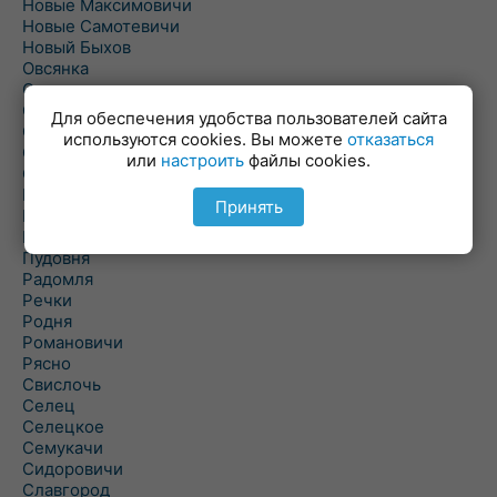
Новые Максимовичи
Новые Самотевичи
Новый Быхов
Овсянка
Ордать
Ореховка
Для обеспечения удобства пользователей сайта
Осиновка
используются cookies. Вы можете
отказаться
Осиповичи
или
настроить
файлы cookies.
Осово
Павловичи
Принять
Паршино
Петуховка
Пудовня
Радомля
Речки
Родня
Романовичи
Рясно
Свислочь
Селец
Селецкое
Семукачи
Сидоровичи
Славгород