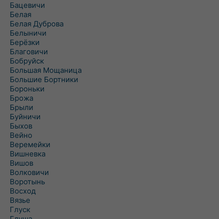
Бацевичи
Белая
Белая Дуброва
Белыничи
Берёзки
Благовичи
Бобруйск
Большая Мощаница
Большие Бортники
Бороньки
Брожа
Брыли
Буйничи
Быхов
Вейно
Веремейки
Вишневка
Вишов
Волковичи
Воротынь
Восход
Вязье
Глуск
Глуша