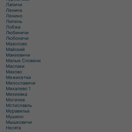
Лапичи
Ленина
Ленино
Липень
Лобжа
Любиничи
Любоничи
Мазолово
Майский
Макеевичи
Малые Словени
Маслаки
Махово
Межисетки
Милославичи
Михалево 1
Михеевка
Могилев
Мстиславль
Муравилье
Мушино
Мышковичи
Несята