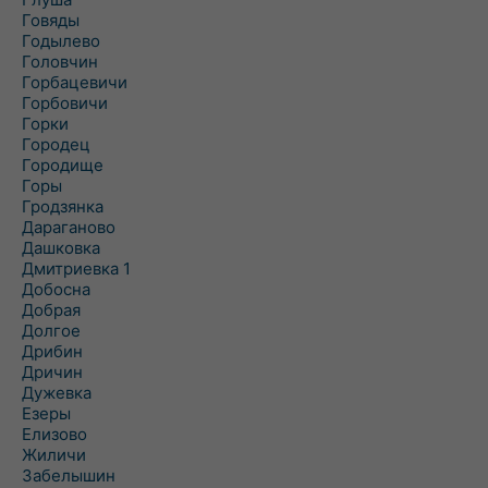
Говяды
Годылево
Головчин
Горбацевичи
Горбовичи
Горки
Городец
Городище
Горы
Гродзянка
Дараганово
Дашковка
Дмитриевка 1
Добосна
Добрая
Долгое
Дрибин
Дричин
Дужевка
Езеры
Елизово
Жиличи
Забелышин