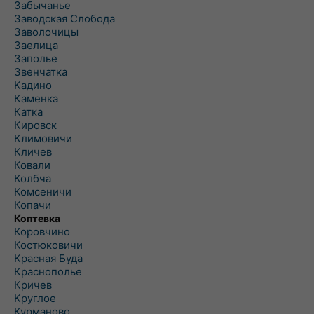
Забычанье
Заводская Слобода
Заволочицы
Заелица
Заполье
Звенчатка
Кадино
Каменка
Катка
Кировск
Климовичи
Кличев
Ковали
Колбча
Комсеничи
Копачи
Коптевка
Коровчино
Костюковичи
Красная Буда
Краснополье
Кричев
Круглое
Курманово