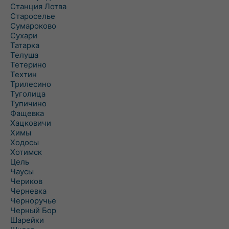
Станция Лотва
Староселье
Сумароково
Сухари
Татарка
Телуша
Тетерино
Техтин
Трилесино
Туголица
Тупичино
Фащевка
Хацковичи
Химы
Ходосы
Хотимск
Цель
Чаусы
Чериков
Черневка
Черноручье
Черный Бор
Шарейки