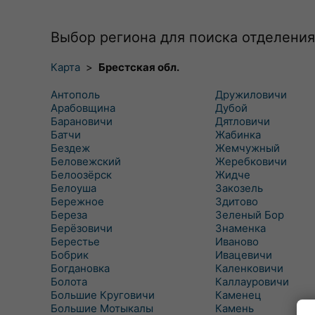
Выбор региона для поиска отделения
Карта
>
Брестская обл.
Антополь
Дружиловичи
Арабовщина
Дубой
Барановичи
Дятловичи
Батчи
Жабинка
Бездеж
Жемчужный
Беловежский
Жеребковичи
Белоозёрск
Жидче
Белоуша
Закозель
Бережное
Здитово
Береза
Зеленый Бор
Берёзовичи
Знаменка
Берестье
Иваново
Бобрик
Ивацевичи
Богдановка
Каленковичи
Болота
Каллауровичи
Большие Круговичи
Каменец
Большие Мотыкалы
Камень