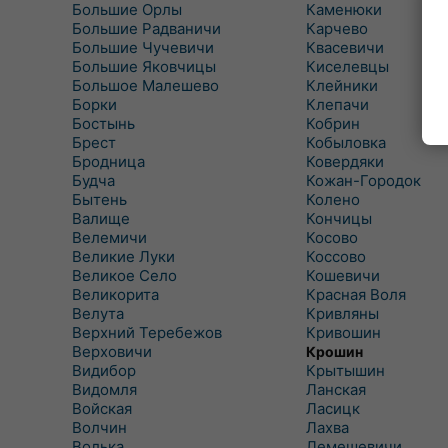
Большие Орлы
Каменюки
Большие Радваничи
Карчево
Большие Чучевичи
Квасевичи
Большие Яковчицы
Киселевцы
Большое Малешево
Клейники
Борки
Клепачи
Бостынь
Кобрин
Брест
Кобыловка
Бродница
Ковердяки
Будча
Кожан-Городок
Бытень
Колено
Валище
Кончицы
Велемичи
Косово
Великие Луки
Коссово
Великое Село
Кошевичи
Великорита
Красная Воля
Велута
Кривляны
Верхний Теребежов
Кривошин
Верховичи
Крошин
Видибор
Крытышин
Видомля
Ланская
Войская
Ласицк
Волчин
Лахва
Волька
Лемешевичи