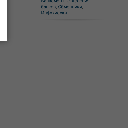
Банкоматы
,
Отделения
банков
,
Обменники
,
Инфокиоски