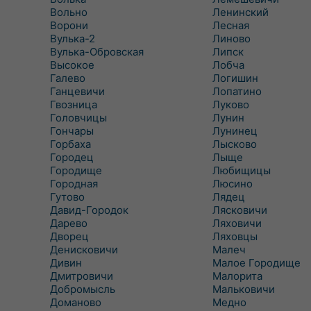
Вольно
Ленинский
Ворони
Лесная
Вулька-2
Линово
Вулька-Обровская
Липск
Высокое
Лобча
Галево
Логишин
Ганцевичи
Лопатино
Гвозница
Луково
Головчицы
Лунин
Гончары
Лунинец
Горбаха
Лысково
Городец
Лыще
Городище
Любищицы
Городная
Люсино
Гутово
Лядец
Давид-Городок
Лясковичи
Дарево
Ляховичи
Дворец
Ляховцы
Денисковичи
Малеч
Дивин
Малое Городище
Дмитровичи
Малорита
Добромысль
Мальковичи
Доманово
Медно