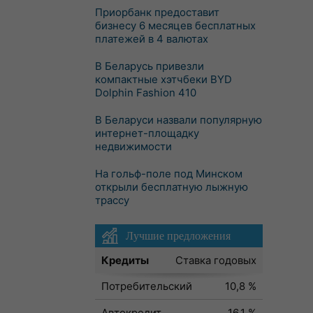
Приорбанк предоставит
бизнесу 6 месяцев бесплатных
платежей в 4 валютах
В Беларусь привезли
компактные хэтчбеки BYD
Dolphin Fashion 410
В Беларуси назвали популярную
интернет-площадку
недвижимости
На гольф-поле под Минском
открыли бесплатную лыжную
трассу
Лучшие предложения
Кредиты
Ставка годовых
Потребительский
10,8 %
Автокредит
16,1 %