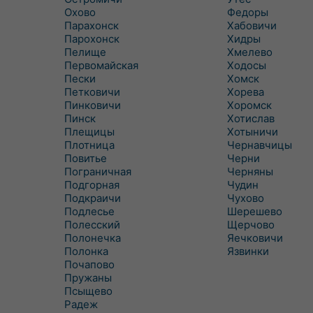
Охово
Федоры
Парахонск
Хабовичи
Парохонск
Хидры
Пелище
Хмелево
Первомайская
Ходосы
Пески
Хомск
Петковичи
Хорева
Пинковичи
Хоромск
Пинск
Хотислав
Плещицы
Хотыничи
Плотница
Чернавчицы
Повитье
Черни
Пограничная
Черняны
Подгорная
Чудин
Подкраичи
Чухово
Подлесье
Шерешево
Полесский
Щерчово
Полонечка
Яечковичи
Полонка
Язвинки
Почапово
Пружаны
Псыщево
Радеж