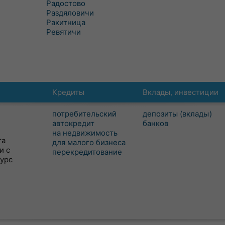
Радостово
Раздяловичи
Ракитница
Ревятичи
Кредиты
Вклады, инвестиции
потребительский
депозиты (вклады)
автокредит
банков
на недвижимость
та
для малого бизнеса
и с
перекредитование
сурс