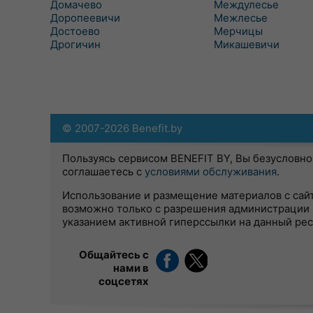
Домачево
Междулесье
Доропеевичи
Межлесье
Достоево
Мерчицы
Дрогичин
Микашевичи
© 2007-2026 Benefit.by
Пользуясь сервисом BENEFIT BY, Вы безусловно
соглашаетесь с
условиями обслуживания
.
Использование и размещение материалов с сай
возможно только с разрешения администрации 
указанием активной гиперссылки на данный ре
Общайтесь с
нами в
соцсетях