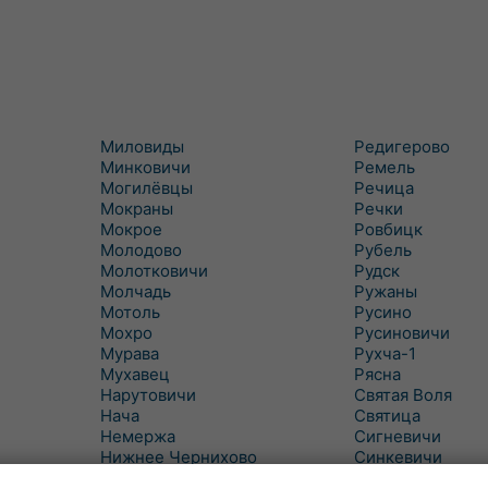
Миловиды
Редигерово
Минковичи
Ремель
Могилёвцы
Речица
Мокраны
Речки
Мокрое
Ровбицк
Молодово
Рубель
Молотковичи
Рудск
Молчадь
Ружаны
Мотоль
Русино
Мохро
Русиновичи
Мурава
Рухча-1
Мухавец
Рясна
Нарутовичи
Святая Воля
Нача
Святица
Немержа
Сигневичи
Нижнее Чернихово
Синкевичи
Новая Попина
Слобудка