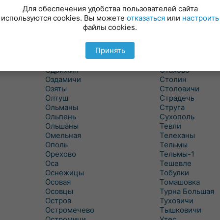
Новицковичи
Снитово
Для обеспечения удобства пользователей сайта
Новоселки
Соколово
используются cookies. Вы можете
отказаться
или
настроить
Новые Засимовичи
Сочивки
файлы cookies.
Новые Лыщицы
Сошно
Оберовщина
Спорово
Принять
Оброво
Стайки
Огаревичи
Староволя
Одрижин
Стахово
Оздамичи
Столин
Озяты
Столовичи
Олтуш
Страдечь
Ольманы
Струга
Ольпень
Сухополь
Ольшаны
Тевли
Омельная
Телеханы
Ополь
Тельмы
Орехово
Тельмы-1
Оса
Тешевле
Оснежицы
Тобулки
Осовая
Томашовка
Осовцы
Турна Большая
Остров
Туховичи
Остромечево
Тышковичи
Остромичи
Утес