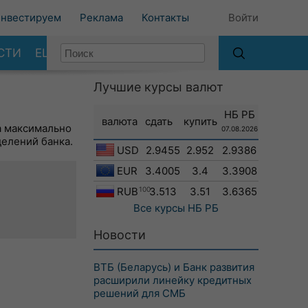
нвестируем
Реклама
Контакты
Войти
СТИ
ЕЩЕ
Лучшие курсы валют
НБ РБ
валюта
сдать
купить
а максимально
07.08.2026
делений банка.
USD
2.9455
2.952
2.9386
EUR
3.4005
3.4
3.3908
RUB
100
3.513
3.51
3.6365
Все курсы
НБ РБ
Новости
ВТБ (Беларусь) и Банк развития
расширили линейку кредитных
решений для СМБ