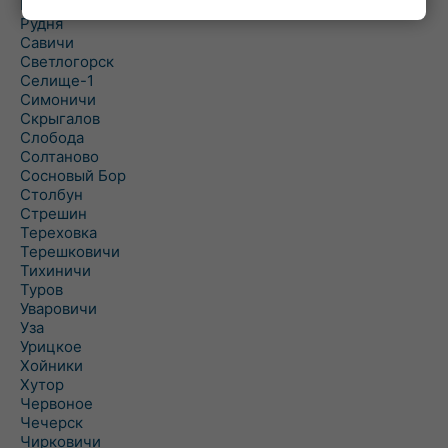
Рогинь
Рудня
Савичи
Светлогорск
Селище-1
Симоничи
Скрыгалов
Слобода
Солтаново
Сосновый Бор
Столбун
Стрешин
Тереховка
Терешковичи
Тихиничи
Туров
Уваровичи
Уза
Урицкое
Хойники
Хутор
Червоное
Чечерск
Чирковичи