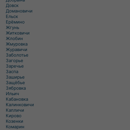
Довск
Домановичи
Ельск
Ерёмино
Жгунь
Житковичи
Жлобин
Жмуровка
Журавичи
Заболотье
Загорье
Заречье
Заспа
Заширье
Защёбье
Зябровка
Ильич
Кабановка
Калинковичи
Капличи
Кирово
Козенки
Комарин