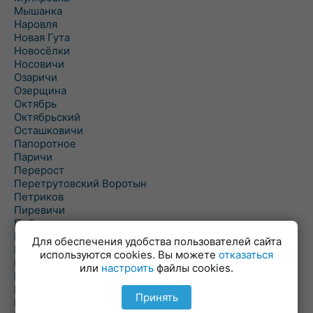
Мышанка
Наровля
Новая Гута
Новосёлки
Носовичи
Озаричи
Озерщина
Октябрь
Октябрьский
Осташковичи
Папоротное
Паричи
Перерост
Перетрутовский Воротын
Петриков
Пиревичи
Поболово
Поколюбичи
Для обеспечения удобства пользователей сайта
Полесье
используются cookies. Вы можете
отказаться
Птичь
или
настроить
файлы cookies.
Речица
Ровенская Слобода
Принять
Рогачев