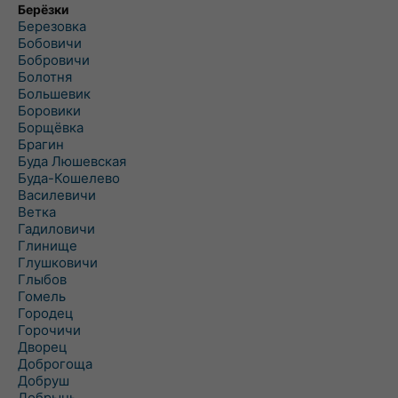
Берёзки
Березовка
Бобовичи
Бобровичи
Болотня
Большевик
Боровики
Борщёвка
Брагин
Буда Люшевская
Буда-Кошелево
Василевичи
Ветка
Гадиловичи
Глинище
Глушковичи
Глыбов
Гомель
Городец
Горочичи
Дворец
Доброгоща
Добруш
Добрынь