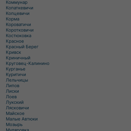
Коммунар
Копаткевичи
Копцевичи
Корма
Короватичи
Коротковичи
Костюковка
Красное
Красный Берег
Кривск
Криничный
Круговец-Калинино
Курганье
Куритичи
Лельчицы
Липов
Лиски
Лоев
Лукский
Лясковичи
Майское
Малые Автюки
Мозырь
Муляровка