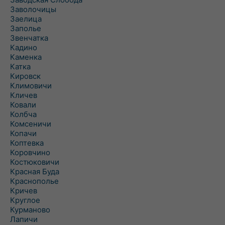
Заволочицы
Заелица
Заполье
Звенчатка
Кадино
Каменка
Катка
Кировск
Климовичи
Кличев
Ковали
Колбча
Комсеничи
Копачи
Коптевка
Коровчино
Костюковичи
Красная Буда
Краснополье
Кричев
Круглое
Курманово
Лапичи