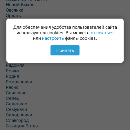
Новый Быхов
Овсянка
Ордать
Ореховка
Осиновка
Для обеспечения удобства пользователей сайта
Осиповичи
используются cookies. Вы можете
отказаться
Осово
или
настроить
файлы cookies.
Павловичи
Паршино
Принять
Петуховка
Пудовня
Радомля
Речки
Родня
Романовичи
Рясно
Свислочь
Селец
Селецкое
Семукачи
Сидоровичи
Славгород
Станция Лотва