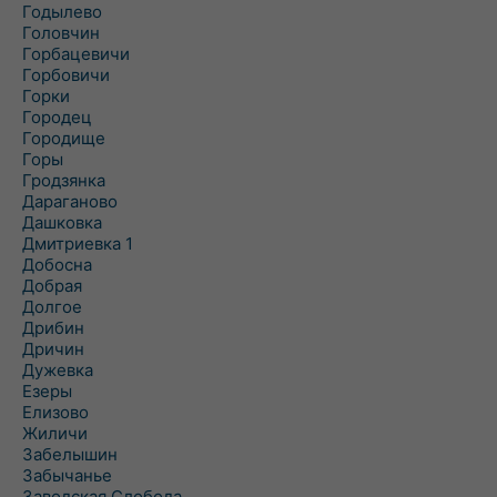
Годылево
Головчин
Горбацевичи
Горбовичи
Горки
Городец
Городище
Горы
Гродзянка
Дараганово
Дашковка
Дмитриевка 1
Добосна
Добрая
Долгое
Дрибин
Дричин
Дужевка
Езеры
Елизово
Жиличи
Забелышин
Забычанье
Заводская Слобода