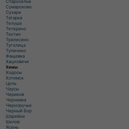
Староселье
Сумароково
Сухари
Татарка
Телуша
Тетерино
Техтин
Трилесино
Туголица
Тупичино
Фащевка
Хацковичи
Химы
Ходосы
Хотимск
Цель
Чаусы
Чериков
Черневка
Черноручье
Черный Бор
Шарейки
Шклов
Ясень