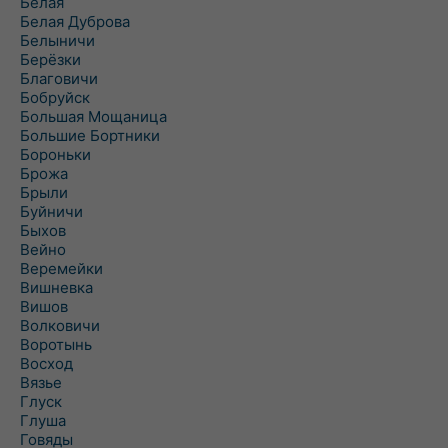
Белая
Белая Дуброва
Белыничи
Берёзки
Благовичи
Бобруйск
Большая Мощаница
Большие Бортники
Бороньки
Брожа
Брыли
Буйничи
Быхов
Вейно
Веремейки
Вишневка
Вишов
Волковичи
Воротынь
Восход
Вязье
Глуск
Глуша
Говяды