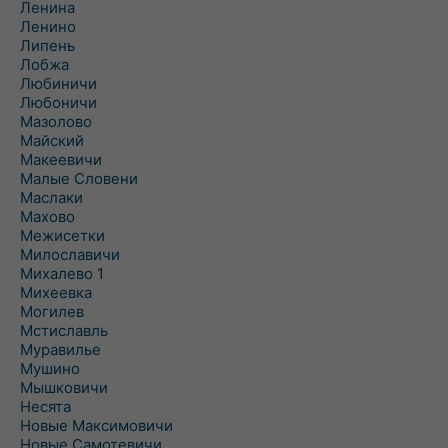
Ленина
Ленино
Липень
Лобжа
Любиничи
Любоничи
Мазолово
Майский
Макеевичи
Малые Словени
Маслаки
Махово
Межисетки
Милославичи
Михалево 1
Михеевка
Могилев
Мстиславль
Муравилье
Мушино
Мышковичи
Несята
Новые Максимовичи
Новые Самотевичи