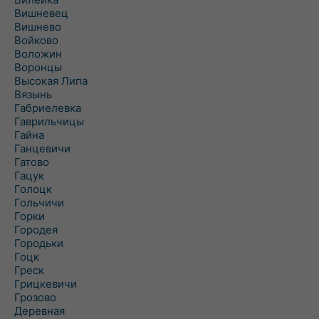
Вишневец
Вишнево
Войково
Воложин
Воронцы
Высокая Липа
Вязынь
Габриелевка
Гаврильчицы
Гайна
Ганцевичи
Гатово
Гацук
Голоцк
Гольчичи
Горки
Городея
Городьки
Гоцк
Греск
Грицкевичи
Грозово
Деревная