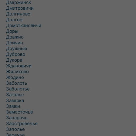
Дзержинск
Дмитровичи
Долгиново
Долгое
Домоткановичи
Доры
Дражно
Дричин
Дружный
Дуброво
Дукора
Ждановичи
Жилихово
Жодино
Заболоть
Заболотье
Загалье
Зазерка
Замки
Замосточье
Занарочь
Заостровечье
Заполье
Заречье