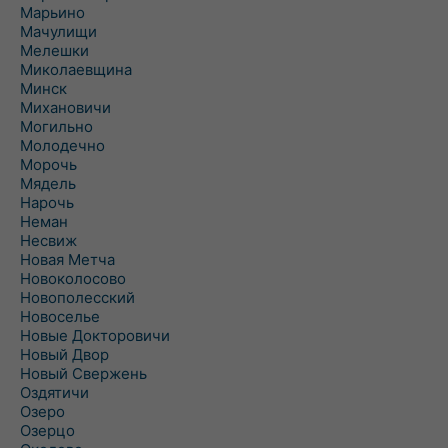
Марьино
Мачулищи
Мелешки
Миколаевщина
Минск
Михановичи
Могильно
Молодечно
Морочь
Мядель
Нарочь
Неман
Несвиж
Новая Метча
Новоколосово
Новополесский
Новоселье
Новые Докторовичи
Новый Двор
Новый Свержень
Оздятичи
Озеро
Озерцо