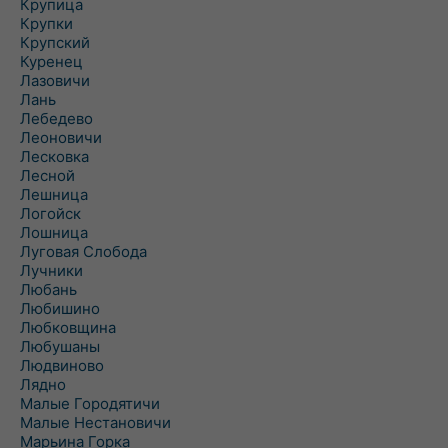
Крупица
Крупки
Крупский
Куренец
Лазовичи
Лань
Лебедево
Леоновичи
Лесковка
Лесной
Лешница
Логойск
Лошница
Луговая Слобода
Лучники
Любань
Любишино
Любковщина
Любушаны
Людвиново
Лядно
Малые Городятичи
Малые Нестановичи
Марьина Горка