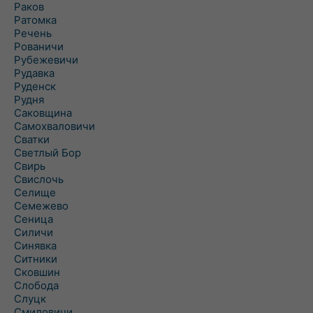
Раков
Ратомка
Речень
Рованичи
Рубежевичи
Рудавка
Руденск
Рудня
Саковщина
Самохваловичи
Сватки
Светлый Бор
Свирь
Свислочь
Селище
Семежево
Сеница
Силичи
Синявка
Ситники
Сковшин
Слобода
Слуцк
Смиловичи