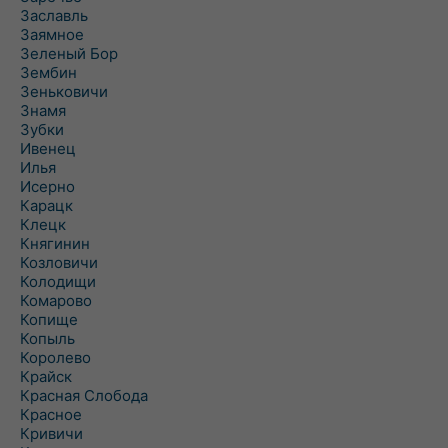
Заславль
Заямное
Зеленый Бор
Зембин
Зеньковичи
Знамя
Зубки
Ивенец
Илья
Исерно
Карацк
Клецк
Княгинин
Козловичи
Колодищи
Комарово
Копище
Копыль
Королево
Крайск
Красная Слобода
Красное
Кривичи