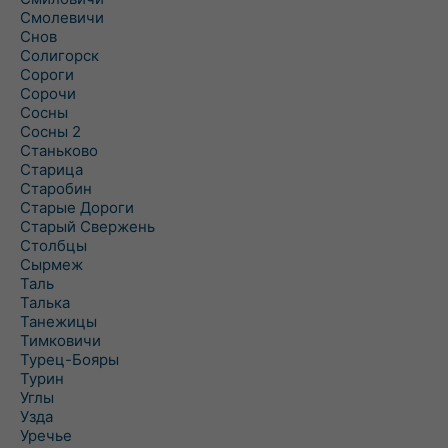
Смолевичи
Снов
Солигорск
Сороги
Сорочи
Сосны
Сосны 2
Станьково
Старица
Старобин
Старые Дороги
Старый Свержень
Столбцы
Сырмеж
Таль
Талька
Танежицы
Тимковичи
Турец-Бояры
Турин
Углы
Узда
Уречье