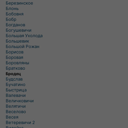
Березинское
Блонь
Бобовня
Бобр
Богданов
Богушевичи
Большая Ухолода
Большевик
Большой Рожан
Борисов
Боровая
Боровляны
Братково
Бродец
Будслав
Бучатино
Быстрица
Валевачи
Величковичи
Велятичи
Веселово
Весея
Ветеревичи 2
Вилейка