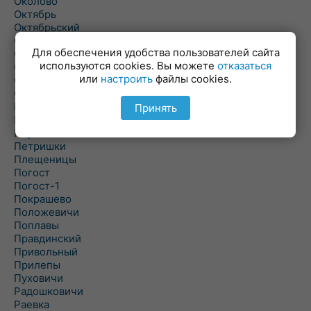
Околово
Октябрь
Октябрьский
Олехновичи
Для обеспечения удобства пользователей сайта
Омговичи
используются cookies. Вы можете
отказаться
Оношки
или
настроить
файлы cookies.
Осовец
Острошицкий Городок
Пасека
Принять
Пастовичи
Першаи
Петришки
Плещеницы
Погост
Погост-1
Покрашево
Положевичи
Поплавы
Правдинский
Привольный
Прилепы
Пуховичи
Радошковичи
Раевка