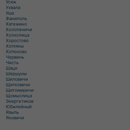
Усяж
Ухвала
Уша
Фаниполь
Хатежино
Холопеничи
Холхолица
Хоростово
Хотляны
Хотюхово
Червень
Чисть
Шацк
Шершуны
Шиловичи
Щитковичи
Щитомиричи
Щомыслица
Энергетиков
Юбилейный
Языль
Яновичи