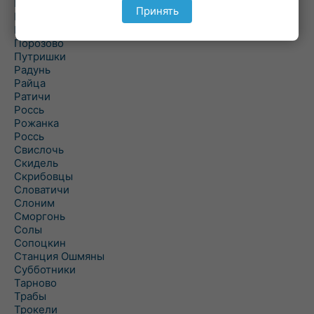
Подольцы
Принять
Подороск
Поречье
Порозово
Путришки
Радунь
Райца
Ратичи
Роcсь
Рожанка
Россь
Свислочь
Скидель
Скрибовцы
Словатичи
Слоним
Сморгонь
Солы
Сопоцкин
Станция Ошмяны
Субботники
Тарново
Трабы
Трокели