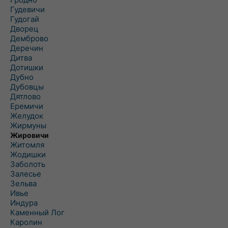
Гудевичи
Гудогай
Дворец
Демброво
Деречин
Дитва
Дотишки
Дубно
Дубовцы
Дятлово
Еремичи
Желудок
Жирмуны
Жировичи
Житомля
Жодишки
Заболоть
Залесье
Зельва
Ивье
Индура
Каменный Лог
Каролин