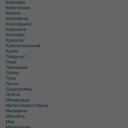
Квасовка
Кемелишки
Ковали
Козловичи
Козловщина
Кореличи
Котловка
Красное
Красносельский
Крево
Лаздуны 1
Лида
Липнишки
Лойки
Луки
Лунно
Луцковляны
Любча
Макаровцы
Малая Берестовица
Милевичи
Минойты
Мир
Михалишки