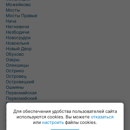
Можейково
Мосты
Мосты Правые
Нача
Негневичи
Незбодичи
Новогрудок
Новоельня
Новый Двор
Обухово
Озеры
Олекшицы
Острино
Островец
Островецкий
Ошмяны
Первомайская
Первомайский
Пески
Петревичи
Для обеспечения удобства пользователей сайта
Погородно
используются cookies. Вы можете
отказаться
Пограничный
или
настроить
файлы cookies.
Подлабенье