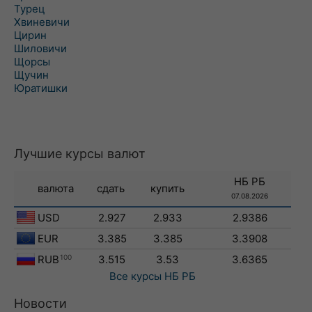
Турец
Хвиневичи
Цирин
Шиловичи
Щорсы
Щучин
Юратишки
Лучшие курсы валют
НБ РБ
валюта
сдать
купить
07.08.2026
USD
2.927
2.933
2.9386
EUR
3.385
3.385
3.3908
RUB
100
3.515
3.53
3.6365
Все курсы
НБ РБ
Новости