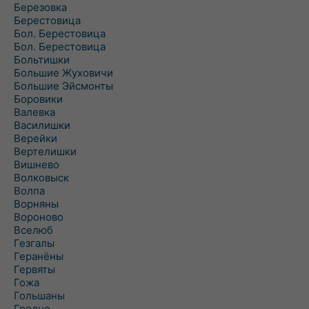
Березовка
Берестовица
Бол. Берестовица
Бол. Берестовица
Больтишки
Большие Жуховичи
Большие Эйсмонты
Боровики
Валевка
Василишки
Верейки
Вертелишки
Вишнево
Волковыск
Волпа
Ворняны
Вороново
Вселюб
Гезгалы
Геранёны
Гервяты
Гожа
Гольшаны
Гродно