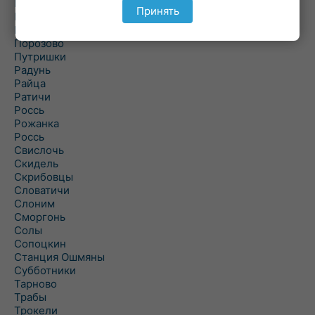
Подольцы
Принять
Подороск
Поречье
Порозово
Путришки
Радунь
Райца
Ратичи
Роcсь
Рожанка
Россь
Свислочь
Скидель
Скрибовцы
Словатичи
Слоним
Сморгонь
Солы
Сопоцкин
Станция Ошмяны
Субботники
Тарново
Трабы
Трокели