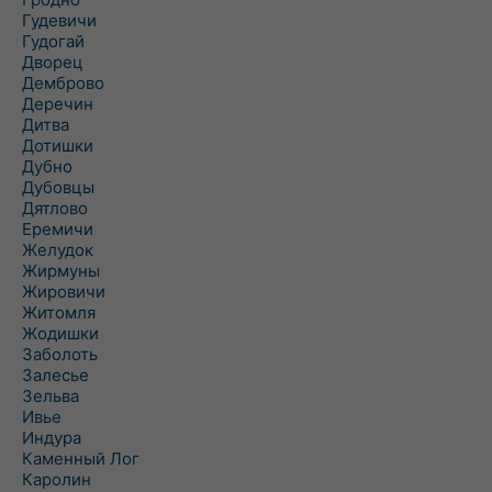
Гудевичи
Гудогай
Дворец
Демброво
Деречин
Дитва
Дотишки
Дубно
Дубовцы
Дятлово
Еремичи
Желудок
Жирмуны
Жировичи
Житомля
Жодишки
Заболоть
Залесье
Зельва
Ивье
Индура
Каменный Лог
Каролин