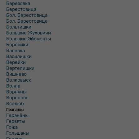
Березовка
Берестовица
Бол. Берестовица
Бол. Берестовица
Больтишки
Большие Жуховичи
Большие Эйсмонты
Боровики
Валевка
Василишки
Верейки
Вертелишки
Вишнево
Волковыск
Волпа
Ворняны
Вороново
Вселюб
Гезгалы
Геранёны
Гервяты
Гожа
Гольшаны
Гродно