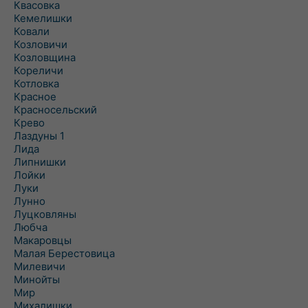
Квасовка
Кемелишки
Ковали
Козловичи
Козловщина
Кореличи
Котловка
Красное
Красносельский
Крево
Лаздуны 1
Лида
Липнишки
Лойки
Луки
Лунно
Луцковляны
Любча
Макаровцы
Малая Берестовица
Милевичи
Минойты
Мир
Михалишки