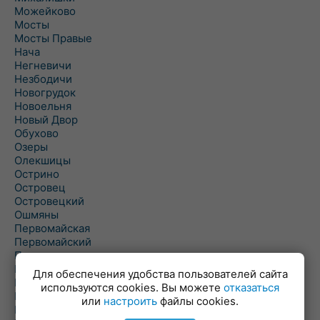
Можейково
Мосты
Мосты Правые
Нача
Негневичи
Незбодичи
Новогрудок
Новоельня
Новый Двор
Обухово
Озеры
Олекшицы
Острино
Островец
Островецкий
Ошмяны
Первомайская
Первомайский
Пески
Петревичи
Для обеспечения удобства пользователей сайта
Погородно
используются cookies. Вы можете
отказаться
Пограничный
или
настроить
файлы cookies.
Подлабенье