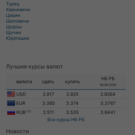
Турец
Хвиневичи
Цирин
Шиловичи
Щорсы
Щучин
Юратишки
Лучшие курсы валют
НБ РБ
валюта
сдать
купить
06.08.2026
USD
2.917
2.925
2.9264
EUR
3.365
3.374
3.3767
RUB
100
3.511
3.535
3.6441
Все курсы
НБ РБ
Новости