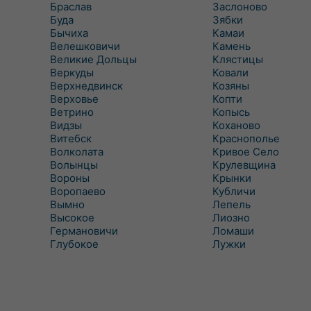
Браслав
Заслоново
Буда
Зябки
Бычиха
Камаи
Велешковичи
Камень
Великие Дольцы
Клястицы
Веркуды
Ковали
Верхнедвинск
Козяны
Верховье
Копти
Ветрино
Копысь
Видзы
Коханово
Витебск
Краснополье
Волколата
Кривое Село
Волынцы
Крулевщина
Вороны
Крынки
Воропаево
Кубличи
Вымно
Лепель
Высокое
Лиозно
Германовичи
Ломаши
Глубокое
Лужки