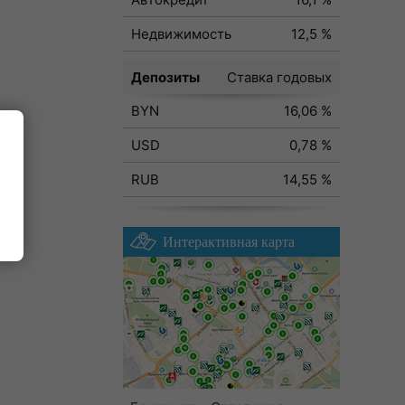
Недвижимость
12,5 %
Депозиты
Ставка годовых
BYN
16,06 %
USD
0,78 %
RUB
14,55 %
Интерактивная карта