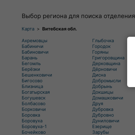
Выбор региона для поиска отделения
Карта
>
Витебская обл.
Ахремовцы
Глыбочка
Бабиничи
Городок
Бабиновичи
Горяны
Барань
Григоровщина
Бегомль
Дерковщина
Берёзки
Дёрновичи
Бешенковичи
Дисна
Бигосово
Добромысли
Близница
Добрынь
Богатырская
Докшицы
Богушевск
Домашковичи
Болбасово
Друя
Борковичи
Дубровка
Боровка
Дубровно
Боровуха
Дуниловичи
Боровуха-1
Езерище
Бочейково
Зарубы