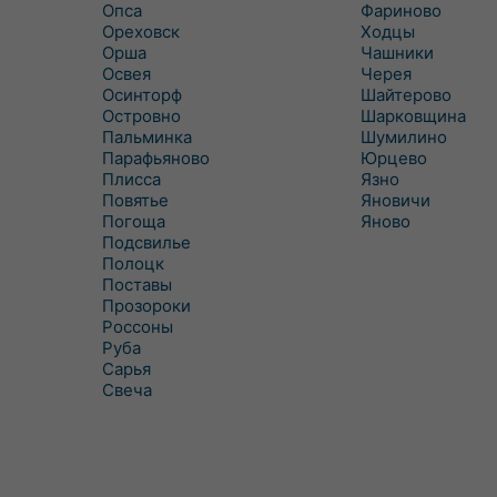
Опса
Фариново
Ореховск
Ходцы
Орша
Чашники
Освея
Черея
Осинторф
Шайтерово
Островно
Шарковщина
Пальминка
Шумилино
Парафьяново
Юрцево
Плисса
Язно
Повятье
Яновичи
Погоща
Яново
Подсвилье
Полоцк
Поставы
Прозороки
Россоны
Руба
Сарья
Свеча