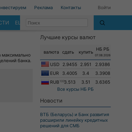
нвестируем
Реклама
Контакты
Войти
СТИ
ЕЩЕ
Лучшие курсы валют
НБ РБ
валюта
сдать
купить
а максимально
07.08.2026
делений банка.
USD
2.9455
2.951
2.9386
EUR
3.4005
3.4
3.3908
RUB
100
3.513
3.51
3.6365
Все курсы
НБ РБ
Новости
ВТБ (Беларусь) и Банк развития
расширили линейку кредитных
решений для СМБ