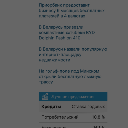
Приорбанк предоставит
бизнесу 6 месяцев бесплатных
платежей в 4 валютах
В Беларусь привезли
компактные хэтчбеки BYD
Dolphin Fashion 410
В Беларуси назвали популярную
интернет-площадку
недвижимости
На гольф-поле под Минском
открыли бесплатную лыжную
трассу
Лучшие предложения
Кредиты
Ставка годовых
Потребительский
10,8 %
Автокредит
16,1 %