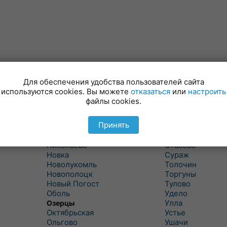
Лынтупы
Селявщина
Ляды
Сенно
Для обеспечения удобства пользователей сайта
Межа
Ситцы
используются cookies. Вы можете
отказаться
или
настроить
Межево
Славени
файлы cookies.
Миоры
Слобода
Мишневичи
Слободка
Принять
Мошканы
Смольяны
Никитиха
Старое Село
Николаево
Стасево
Новка
Сураж
Новолукомль
Толочин
Новополоцк
Торгуны
Новый Погост
Тулово
Оболь
Удело
Улла
Озерцы
Октябрьская
Устье
Ольгово
Ушачи