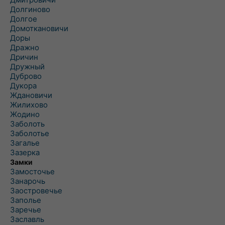
Долгиново
Долгое
Домоткановичи
Доры
Дражно
Дричин
Дружный
Дуброво
Дукора
Ждановичи
Жилихово
Жодино
Заболоть
Заболотье
Загалье
Зазерка
Замки
Замосточье
Занарочь
Заостровечье
Заполье
Заречье
Заславль