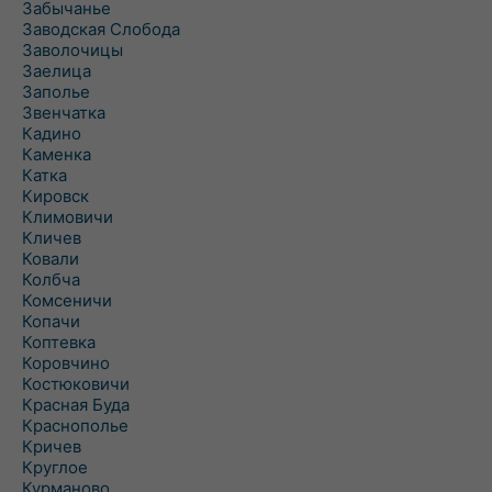
Забычанье
Заводская Слобода
Заволочицы
Заелица
Заполье
Звенчатка
Кадино
Каменка
Катка
Кировск
Климовичи
Кличев
Ковали
Колбча
Комсеничи
Копачи
Коптевка
Коровчино
Костюковичи
Красная Буда
Краснополье
Кричев
Круглое
Курманово