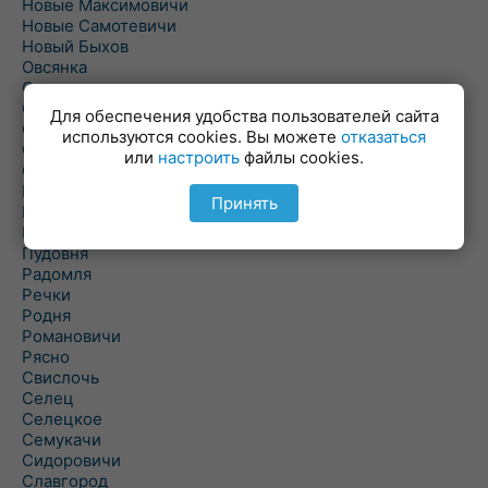
Новые Максимовичи
Новые Самотевичи
Новый Быхов
Овсянка
Ордать
Ореховка
Для обеспечения удобства пользователей сайта
Осиновка
используются cookies. Вы можете
отказаться
Осиповичи
или
настроить
файлы cookies.
Осово
Павловичи
Принять
Паршино
Петуховка
Пудовня
Радомля
Речки
Родня
Романовичи
Рясно
Свислочь
Селец
Селецкое
Семукачи
Сидоровичи
Славгород