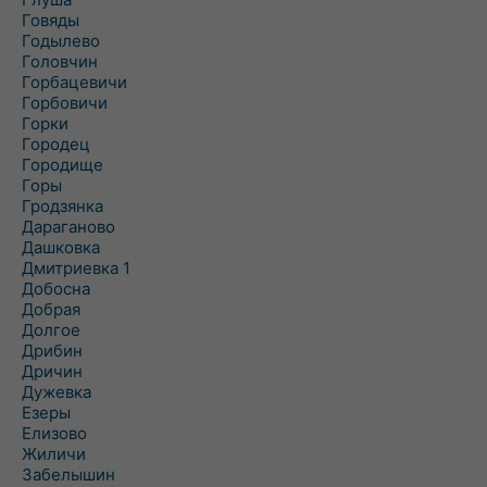
Говяды
Годылево
Головчин
Горбацевичи
Горбовичи
Горки
Городец
Городище
Горы
Гродзянка
Дараганово
Дашковка
Дмитриевка 1
Добосна
Добрая
Долгое
Дрибин
Дричин
Дужевка
Езеры
Елизово
Жиличи
Забелышин