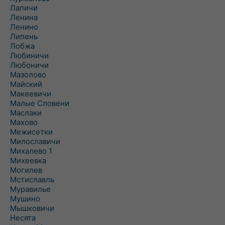
Лапичи
Ленина
Ленино
Липень
Лобжа
Любиничи
Любоничи
Мазолово
Майский
Макеевичи
Малые Словени
Маслаки
Махово
Межисетки
Милославичи
Михалево 1
Михеевка
Могилев
Мстиславль
Муравилье
Мушино
Мышковичи
Несята