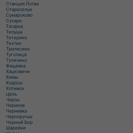
Станция Лотва
Староселье
Сумароково
Сухари
Татарка
Телуша
Тетерино
Техтин
Трилесино
Туголица
Тупичино
Фащевка
Хацковичи
Химы
Ходосы
Хотимск
Цель
Чаусы
Чериков
Черневка
Черноручье
Черный Бор
Шарейки