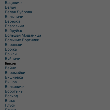
Бацевичи
Белая
Белая Дуброва
Белыничи
Берёзки
Благовичи
Бобруйск
Большая Мощаница
Большие Бортники
Бороньки
Брожа
Брыли
Буйничи
Быхов
Вейно
Веремейки
Вишневка
Вишов
Волковичи
Воротынь
Восход
Вязье
Глуск
Глуша