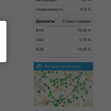
Недвижимость
12,5 %
Депозиты
Ставка годовых
BYN
16,06 %
ода
USD
0,78 %
RUB
14,55 %
Интерактивная карта