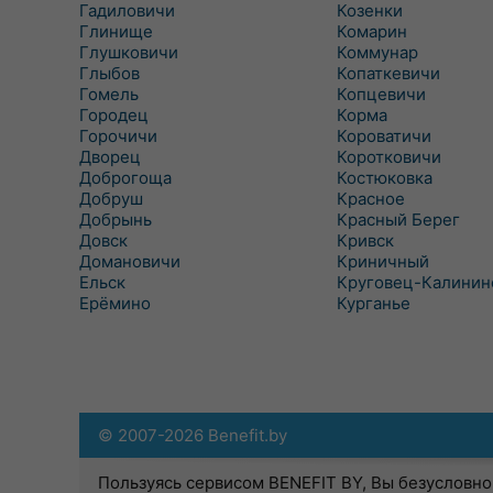
Гадиловичи
Козенки
Глинище
Комарин
Глушковичи
Коммунар
Глыбов
Копаткевичи
Гомель
Копцевичи
Городец
Корма
Горочичи
Короватичи
Дворец
Коротковичи
Доброгоща
Костюковка
Добруш
Красное
Добрынь
Красный Берег
Довск
Кривск
Домановичи
Криничный
Ельск
Круговец-Калинин
Ерёмино
Курганье
© 2007-2026 Benefit.by
Пользуясь сервисом BENEFIT BY, Вы безусловно