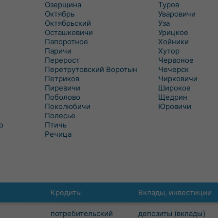
Озерщина
Туров
Октябрь
Уваровичи
Октябрьский
Уза
Осташковичи
Урицкое
Папоротное
Хойники
Паричи
Хутор
Перерост
Червоное
Перетрутовский Воротын
Чечерск
Петриков
Чирковичи
Пиревичи
Широкое
Поболово
Щедрин
Поколюбичи
Юровичи
Полесье
о
Птичь
Речица
Кредиты
Вклады, инвестиции
потребительский
депозиты (вклады)