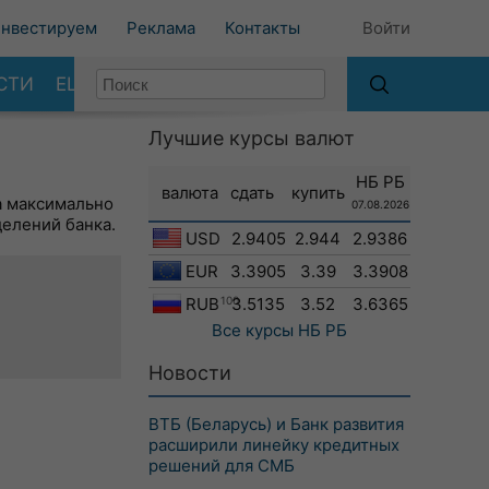
нвестируем
Реклама
Контакты
Войти
СТИ
ЕЩЕ
Лучшие курсы валют
НБ РБ
валюта
сдать
купить
а максимально
07.08.2026
делений банка.
USD
2.9405
2.944
2.9386
EUR
3.3905
3.39
3.3908
RUB
100
3.5135
3.52
3.6365
Все курсы
НБ РБ
Новости
ВТБ (Беларусь) и Банк развития
расширили линейку кредитных
решений для СМБ