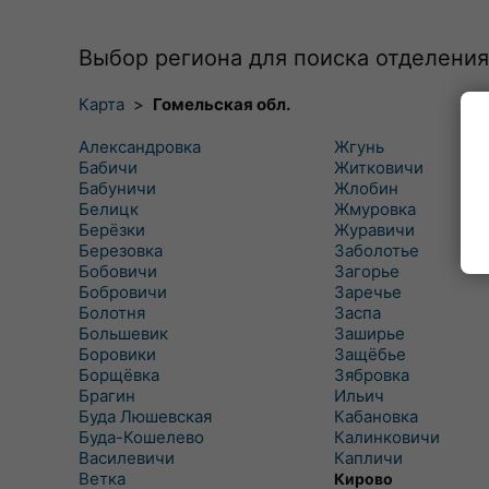
Выбор региона для поиска отделения
Карта
>
Гомельская обл.
Александровка
Жгунь
Бабичи
Житковичи
Бабуничи
Жлобин
Белицк
Жмуровка
Берёзки
Журавичи
Березовка
Заболотье
Бобовичи
Загорье
Бобровичи
Заречье
Болотня
Заспа
Большевик
Заширье
Боровики
Защёбье
Борщёвка
Зябровка
Брагин
Ильич
Буда Люшевская
Кабановка
Буда-Кошелево
Калинковичи
Василевичи
Капличи
Ветка
Кирово