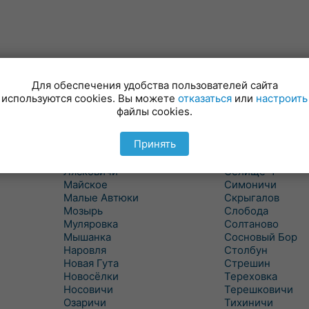
Для обеспечения удобства пользователей сайта
Куритичи
Ровенская Слоб
используются cookies. Вы можете
отказаться
или
настроить
Лельчицы
Рогачев
файлы cookies.
Липов
Рогинь
Лиски
Рудня
Принять
Лоев
Савичи
Лукский
Светлогорск
Лясковичи
Селище-1
Майское
Симоничи
Малые Автюки
Скрыгалов
Мозырь
Слобода
Муляровка
Солтаново
Мышанка
Сосновый Бор
Наровля
Столбун
Новая Гута
Стрешин
Новосёлки
Тереховка
Носовичи
Терешковичи
Озаричи
Тихиничи