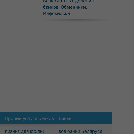
Банкоматы
,
Отделения
банков
,
Обменники
,
Инфокиоски
Прочие услуги банков
Банки
лизинг для юр.лиц
все банки Беларуси