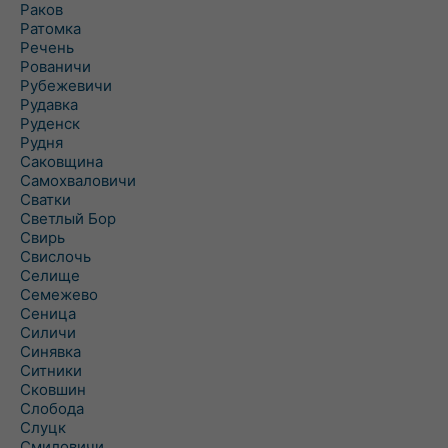
Раков
Ратомка
Речень
Рованичи
Рубежевичи
Рудавка
Руденск
Рудня
Саковщина
Самохваловичи
Сватки
Светлый Бор
Свирь
Свислочь
Селище
Семежево
Сеница
Силичи
Синявка
Ситники
Сковшин
Слобода
Слуцк
Смиловичи