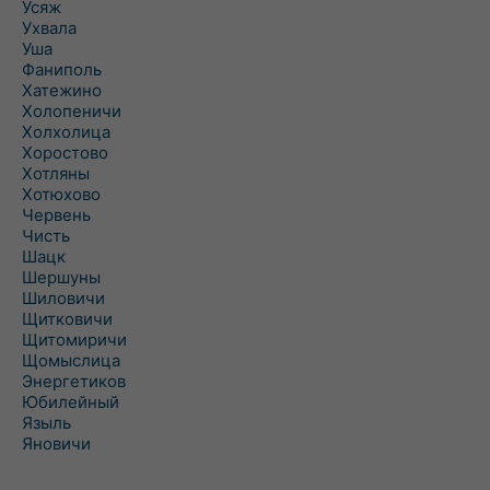
Усяж
Ухвала
Уша
Фаниполь
Хатежино
Холопеничи
Холхолица
Хоростово
Хотляны
Хотюхово
Червень
Чисть
Шацк
Шершуны
Шиловичи
Щитковичи
Щитомиричи
Щомыслица
Энергетиков
Юбилейный
Языль
Яновичи