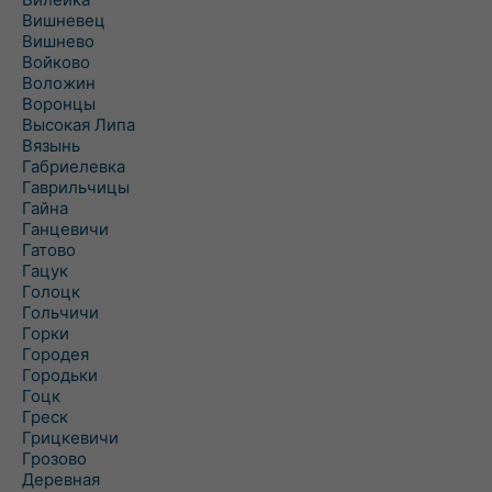
Вишневец
Вишнево
Войково
Воложин
Воронцы
Высокая Липа
Вязынь
Габриелевка
Гаврильчицы
Гайна
Ганцевичи
Гатово
Гацук
Голоцк
Гольчичи
Горки
Городея
Городьки
Гоцк
Греск
Грицкевичи
Грозово
Деревная