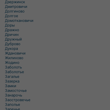
Дзержинск
Дмитровичи
Долгиново
Долгое
Домоткановичи
Доры
Дражно
Дричин
Дружный
Дуброво
Дукора
Ждановичи
Жилихово
Жодино
Заболоть
Заболотье
Загалье
Зазерка
Замки
Замосточье
Занарочь
Заостровечье
Заполье
Заречье