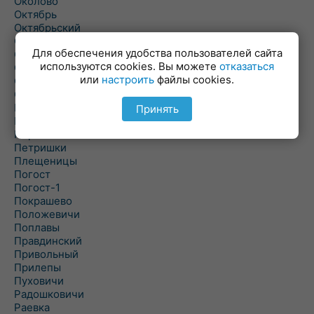
Околово
Октябрь
Октябрьский
Олехновичи
Для обеспечения удобства пользователей сайта
Омговичи
используются cookies. Вы можете
отказаться
Оношки
или
настроить
файлы cookies.
Осовец
Острошицкий Городок
Пасека
Принять
Пастовичи
Першаи
Петришки
Плещеницы
Погост
Погост-1
Покрашево
Положевичи
Поплавы
Правдинский
Привольный
Прилепы
Пуховичи
Радошковичи
Раевка