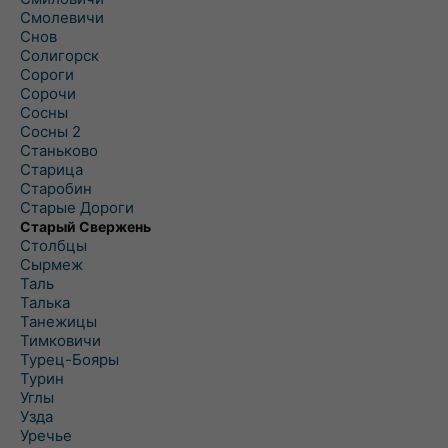
Смолевичи
Снов
Солигорск
Сороги
Сорочи
Сосны
Сосны 2
Станьково
Старица
Старобин
Старые Дороги
Старый Свержень
Столбцы
Сырмеж
Таль
Талька
Танежицы
Тимковичи
Турец-Бояры
Турин
Углы
Узда
Уречье