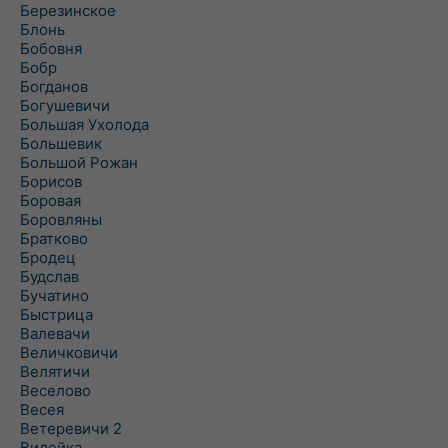
Березинское
Блонь
Бобовня
Бобр
Богданов
Богушевичи
Большая Ухолода
Большевик
Большой Рожан
Борисов
Боровая
Боровляны
Братково
Бродец
Будслав
Бучатино
Быстрица
Валевачи
Величковичи
Велятичи
Веселово
Весея
Ветеревичи 2
Вилейка