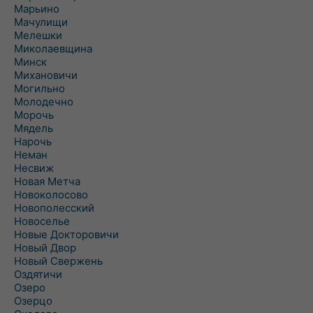
Марьино
Мачулищи
Мелешки
Миколаевщина
Минск
Михановичи
Могильно
Молодечно
Морочь
Мядель
Нарочь
Неман
Несвиж
Новая Метча
Новоколосово
Новополесский
Новоселье
Новые Докторовичи
Новый Двор
Новый Свержень
Оздятичи
Озеро
Озерцо