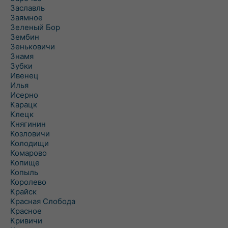
Заславль
Заямное
Зеленый Бор
Зембин
Зеньковичи
Знамя
Зубки
Ивенец
Илья
Исерно
Карацк
Клецк
Княгинин
Козловичи
Колодищи
Комарово
Копище
Копыль
Королево
Крайск
Красная Слобода
Красное
Кривичи