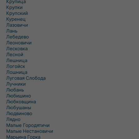
Крупица
Крупки
Крупский
Куренец
Лазовичи
Лань
Лебедево
Леоновичи
Лесковка
Лесной
Лешница
Логойск
Лошница
Луговая Слобода
Лучники
Любань
Любишино
Любковщина
Любушаны
Людвиново
Лядно
Малые Городятичи
Малые Нестановичи
Марьина Горка