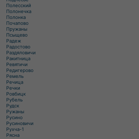
Полесский
Полонечка
Полонка
Почапово
Пружаны
Псыщево
Радеж
Радостово
Раздяловичи
Ракитница
Ревятичи
Редигерово
Ремель
Речица
Речки
Ровбицк
Рубель
Рудск
Ружаны
Русино
Русиновичи
Рухча-1
Рясна