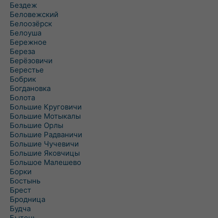
Бездеж
Беловежский
Белоозёрск
Белоуша
Бережное
Береза
Берёзовичи
Берестье
Бобрик
Богдановка
Болота
Большие Круговичи
Большие Мотыкалы
Большие Орлы
Большие Радваничи
Большие Чучевичи
Большие Яковчицы
Большое Малешево
Борки
Бостынь
Брест
Бродница
Будча
Бытень