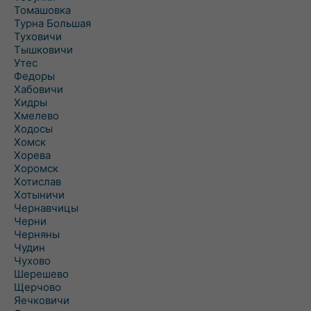
Томашовка
Турна Большая
Туховичи
Тышковичи
Утес
Федоры
Хабовичи
Хидры
Хмелево
Ходосы
Хомск
Хорева
Хоромск
Хотислав
Хотыничи
Чернавчицы
Черни
Черняны
Чудин
Чухово
Шерешево
Щерчово
Яечковичи