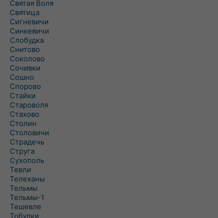
Святая Воля
Святица
Сигневичи
Синкевичи
Слобудка
Снитово
Соколово
Сочивки
Сошно
Спорово
Стайки
Староволя
Стахово
Столин
Столовичи
Страдечь
Струга
Сухополь
Тевли
Телеханы
Тельмы
Тельмы-1
Тешевле
Тобулки