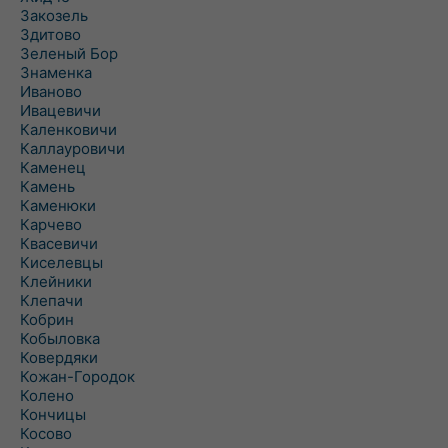
Закозель
Здитово
Зеленый Бор
Знаменка
Иваново
Ивацевичи
Каленковичи
Каллауровичи
Каменец
Камень
Каменюки
Карчево
Квасевичи
Киселевцы
Клейники
Клепачи
Кобрин
Кобыловка
Ковердяки
Кожан-Городок
Колено
Кончицы
Косово