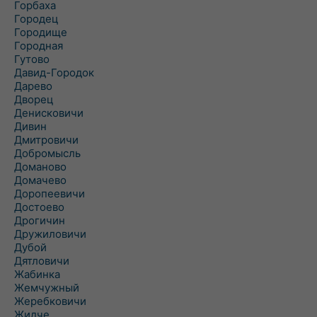
Горбаха
Городец
Городище
Городная
Гутово
Давид-Городок
Дарево
Дворец
Денисковичи
Дивин
Дмитровичи
Добромысль
Доманово
Домачево
Доропеевичи
Достоево
Дрогичин
Дружиловичи
Дубой
Дятловичи
Жабинка
Жемчужный
Жеребковичи
Жидче