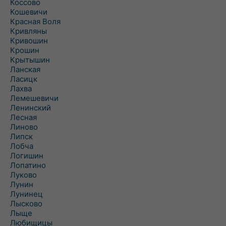
Коссово
Кошевичи
Красная Воля
Кривляны
Кривошин
Крошин
Крытышин
Ланская
Ласицк
Лахва
Лемешевичи
Ленинский
Лесная
Линово
Липск
Лобча
Логишин
Лопатино
Луково
Лунин
Лунинец
Лысково
Лыще
Любищицы