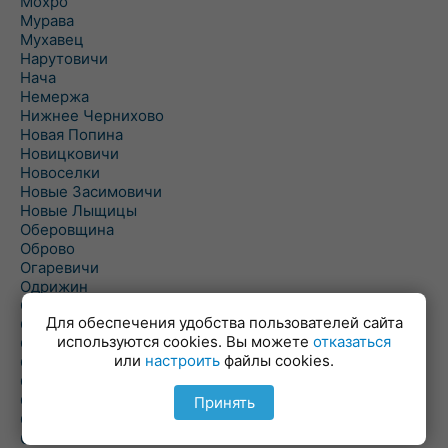
Мохро
Мурава
Мухавец
Нарутовичи
Нача
Немержа
Нижнее Чернихово
Новая Попина
Новицковичи
Новоселки
Новые Засимовичи
Новые Лыщицы
Оберовщина
Оброво
Огаревичи
Одрижин
Оздамичи
Для обеспечения удобства пользователей сайта
Озяты
используются cookies. Вы можете
отказаться
Олтуш
или
настроить
файлы cookies.
Ольманы
Ольпень
Ольшаны
Принять
Омельная
Ополь