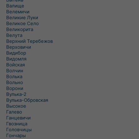
Валище
Велемичи
Великие Луки
Великое Село
Великорита
Велута
Верхний Теребежов
Верховичи
Видибор
Видомля
Войская
Волчин
Волька
Вольно
Ворони
Вулька-2
Вулька-Обровская
Высокое
Галево
Ганцевичи
Гвозница
Головчицы
Гончары