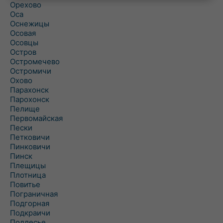
Орехово
Оса
Оснежицы
Осовая
Осовцы
Остров
Остромечево
Остромичи
Охово
Парахонск
Парохонск
Пелище
Первомайская
Пески
Петковичи
Пинковичи
Пинск
Плещицы
Плотница
Повитье
Пограничная
Подгорная
Подкраичи
Подлесье