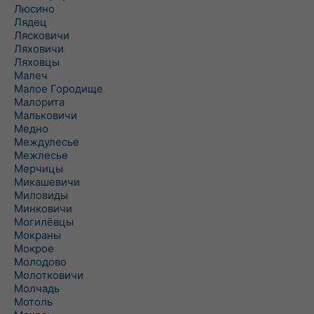
Люсино
Лядец
Лясковичи
Ляховичи
Ляховцы
Малеч
Малое Городище
Малорита
Мальковичи
Медно
Междулесье
Межлесье
Мерчицы
Микашевичи
Миловиды
Минковичи
Могилёвцы
Мокраны
Мокрое
Молодово
Молотковичи
Молчадь
Мотоль