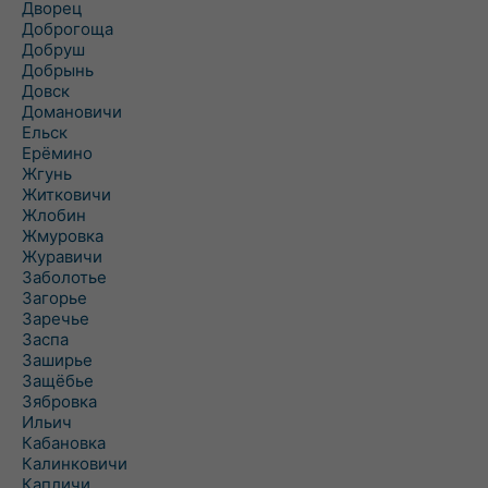
Дворец
Доброгоща
Добруш
Добрынь
Довск
Домановичи
Ельск
Ерёмино
Жгунь
Житковичи
Жлобин
Жмуровка
Журавичи
Заболотье
Загорье
Заречье
Заспа
Заширье
Защёбье
Зябровка
Ильич
Кабановка
Калинковичи
Капличи