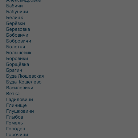
Бабичи
Бабуничи
Белицк
Берёзки
Березовка
Бобовичи
Бобровичи
Болотня
Большевик
Боровики
Борщёвка
Брагин
Буда Люшевская
Буда-Кошелево
Василевичи
Ветка
Гадиловичи
Глинище
Глушковичи
Глыбов
Гомель
Городец
Горочичи