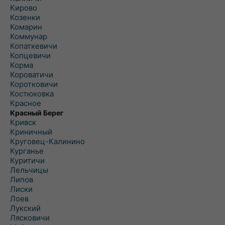
Кирово
Козенки
Комарин
Коммунар
Копаткевичи
Копцевичи
Корма
Короватичи
Коротковичи
Костюковка
Красное
Красный Берег
Кривск
Криничный
Круговец-Калинино
Курганье
Куритичи
Лельчицы
Липов
Лиски
Лоев
Лукский
Лясковичи