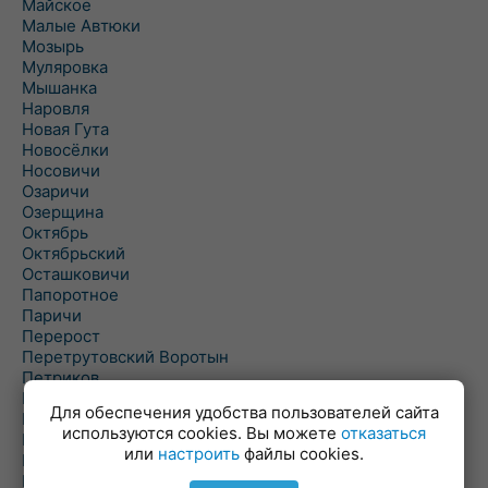
Майское
Малые Автюки
Мозырь
Муляровка
Мышанка
Наровля
Новая Гута
Новосёлки
Носовичи
Озаричи
Озерщина
Октябрь
Октябрьский
Осташковичи
Папоротное
Паричи
Перерост
Перетрутовский Воротын
Петриков
Пиревичи
Для обеспечения удобства пользователей сайта
Поболово
используются cookies. Вы можете
отказаться
Поколюбичи
или
настроить
файлы cookies.
Полесье
Птичь