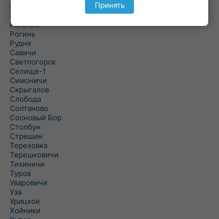
Принять
Речица
Ровенская Слобода
Рогачев
Рогинь
Рудня
Савичи
Светлогорск
Селище-1
Симоничи
Скрыгалов
Слобода
Солтаново
Сосновый Бор
Столбун
Стрешин
Тереховка
Терешковичи
Тихиничи
Туров
Уваровичи
Уза
Урицкое
Хойники