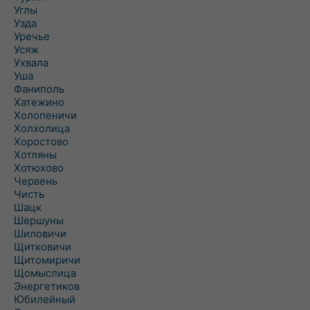
Углы
Узда
Уречье
Усяж
Ухвала
Уша
Фаниполь
Хатежино
Холопеничи
Холхолица
Хоростово
Хотляны
Хотюхово
Червень
Чисть
Шацк
Шершуны
Шиловичи
Щитковичи
Щитомиричи
Щомыслица
Энергетиков
Юбилейный