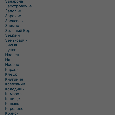
Занарочь
Заостровечье
Заполье
Заречье
Заславль
Заямное
Зеленый Бор
Зембин
Зеньковичи
Знамя
Зубки
Ивенец
Илья
Исерно
Карацк
Клецк
Княгинин
Козловичи
Колодищи
Комарово
Копище
Копыль
Королево
Крайск