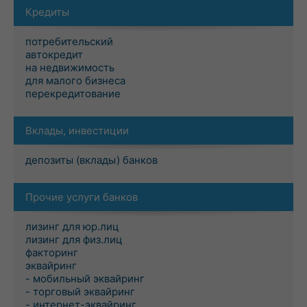
Кредиты
потребительский
автокредит
на недвижимость
для малого бизнеса
перекредитование
Вклады, инвестиции
депозиты (вклады) банков
Прочие услуги банков
лизинг для юр.лиц
лизинг для физ.лиц
факторинг
эквайринг
- мобильный эквайринг
- торговый эквайринг
- интернет-эквайринг