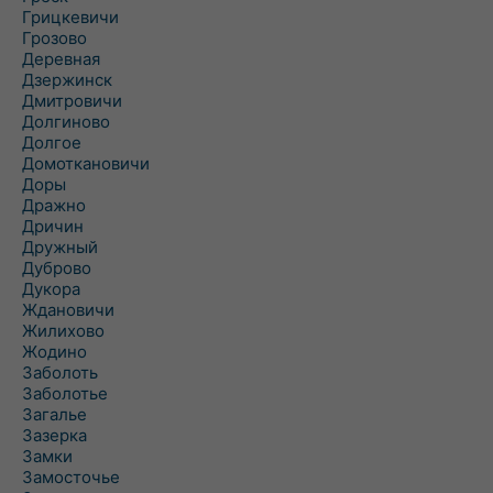
Грицкевичи
Грозово
Деревная
Дзержинск
Дмитровичи
Долгиново
Долгое
Домоткановичи
Доры
Дражно
Дричин
Дружный
Дуброво
Дукора
Ждановичи
Жилихово
Жодино
Заболоть
Заболотье
Загалье
Зазерка
Замки
Замосточье