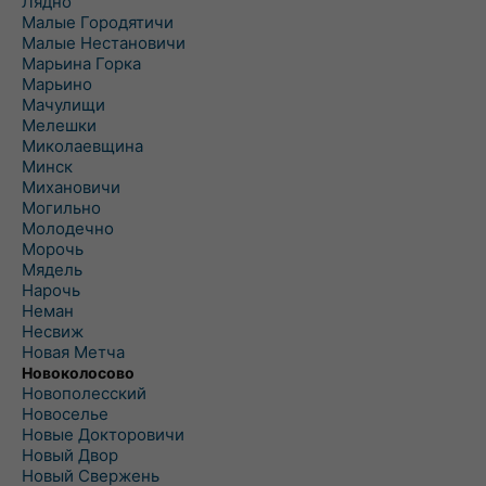
Лядно
Малые Городятичи
Малые Нестановичи
Марьина Горка
Марьино
Мачулищи
Мелешки
Миколаевщина
Минск
Михановичи
Могильно
Молодечно
Морочь
Мядель
Нарочь
Неман
Несвиж
Новая Метча
Новоколосово
Новополесский
Новоселье
Новые Докторовичи
Новый Двор
Новый Свержень