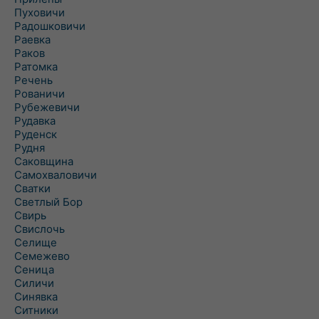
Пуховичи
Радошковичи
Раевка
Раков
Ратомка
Речень
Рованичи
Рубежевичи
Рудавка
Руденск
Рудня
Саковщина
Самохваловичи
Сватки
Светлый Бор
Свирь
Свислочь
Селище
Семежево
Сеница
Силичи
Синявка
Ситники