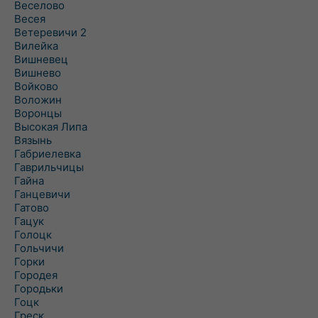
Веселово
Весея
Ветеревичи 2
Вилейка
Вишневец
Вишнево
Войково
Воложин
Воронцы
Высокая Липа
Вязынь
Габриелевка
Гаврильчицы
Гайна
Ганцевичи
Гатово
Гацук
Голоцк
Гольчичи
Горки
Городея
Городьки
Гоцк
Греск