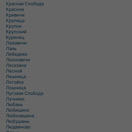
Красная Слобода
Красное
Кривичи
Крупица
Крупки
Крупский
Куренец
Лазовичи
Лань
Лебедево
Леоновичи
Лесковка
Лесной
Лешница
Логойск
Лошница
Луговая Слобода
Лучники
Любань
Любишино
Любковщина
Любушаны
Людвиново