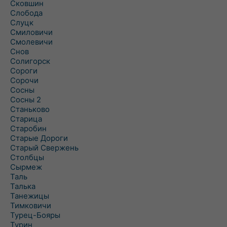
Сковшин
Слобода
Слуцк
Смиловичи
Смолевичи
Снов
Солигорск
Сороги
Сорочи
Сосны
Сосны 2
Станьково
Старица
Старобин
Старые Дороги
Старый Свержень
Столбцы
Сырмеж
Таль
Талька
Танежицы
Тимковичи
Турец-Бояры
Турин