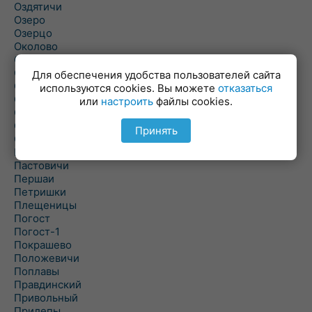
Оздятичи
Озеро
Озерцо
Околово
Октябрь
Октябрьский
Для обеспечения удобства пользователей сайта
Олехновичи
используются cookies. Вы можете
отказаться
Омговичи
или
настроить
файлы cookies.
Оношки
Осовец
Принять
Острошицкий Городок
Пасека
Пастовичи
Першаи
Петришки
Плещеницы
Погост
Погост-1
Покрашево
Положевичи
Поплавы
Правдинский
Привольный
Прилепы