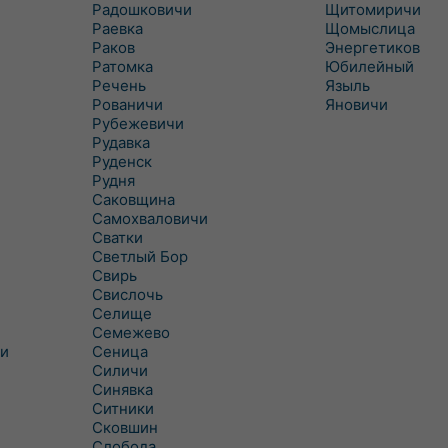
Радошковичи
Щитомиричи
Раевка
Щомыслица
Раков
Энергетиков
Ратомка
Юбилейный
Речень
Языль
Рованичи
Яновичи
Рубежевичи
Рудавка
Руденск
Рудня
Саковщина
Самохваловичи
Сватки
Светлый Бор
Свирь
Свислочь
Селище
Семежево
и
Сеница
Силичи
Синявка
Ситники
Сковшин
Слобода