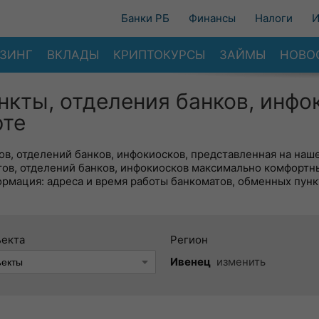
Банки РБ
Финансы
Налоги
И
ЗИНГ
ВКЛАДЫ
КРИПТОКУРСЫ
ЗАЙМЫ
НОВО
нкты, отделения банков, инфо
рте
в, отделений банков, инфокиосков, представленная на наше
тов, отделений банков, инфокиосков максимально комфортн
ормация: адреса и время работы банкоматов, обменных пунк
ъекта
Регион
Ивенец
изменить