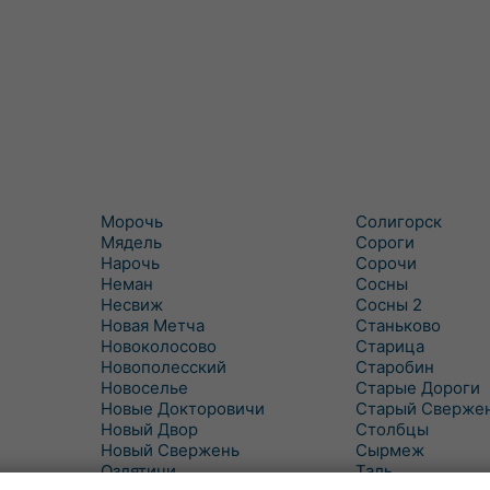
Морочь
Солигорск
Мядель
Сороги
Нарочь
Сорочи
Неман
Сосны
Несвиж
Сосны 2
Новая Метча
Станьково
Новоколосово
Старица
Новополесский
Старобин
Новоселье
Старые Дороги
Новые Докторовичи
Старый Сверже
Новый Двор
Столбцы
Новый Свержень
Сырмеж
Оздятичи
Таль