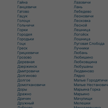
Гайна
Лазовичи
Ганцевичи
Лань
Гатово
Лебедево
Гацук
Леоновичи
Голоцк
Лесковка
Гольчичи
Лесной
Горки
Лешница
Городея
Логойск
Городьки
Лошница
Гоцк
Луговая Слобода
Греск
Лучники
Грицкевичи
Любань
Грозово
Любишино
Деревная
Любковщина
Дзержинск
Любушаны
Дмитровичи
Людвиново
Долгиново
Лядно
Долгое
Малые Городятичи
Домоткановичи
Малые Нестанович
Доры
Марьина Горка
Дражно
Марьино
Дричин
Мачулищи
Дружный
Мелешки
Дуброво
Миколаевщина