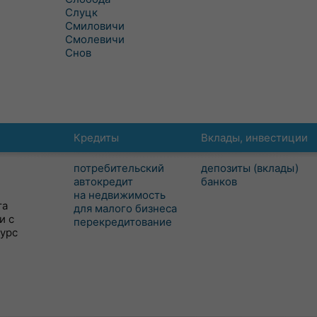
Слуцк
Смиловичи
Смолевичи
Снов
Кредиты
Вклады, инвестиции
потребительский
депозиты (вклады)
автокредит
банков
на недвижимость
та
для малого бизнеса
и с
перекредитование
сурс