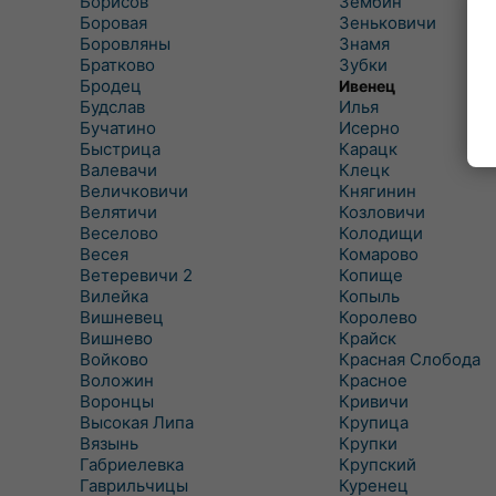
Борисов
Зембин
Боровая
Зеньковичи
Боровляны
Знамя
Братково
Зубки
Бродец
Ивенец
Будслав
Илья
Бучатино
Исерно
Быстрица
Карацк
Валевачи
Клецк
Величковичи
Княгинин
Велятичи
Козловичи
Веселово
Колодищи
Весея
Комарово
Ветеревичи 2
Копище
Вилейка
Копыль
Вишневец
Королево
Вишнево
Крайск
Войково
Красная Слобода
Воложин
Красное
Воронцы
Кривичи
Высокая Липа
Крупица
Вязынь
Крупки
Габриелевка
Крупский
Гаврильчицы
Куренец