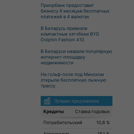
Приорбанк предоставит
бизнесу 6 месяцев бесплатных
платежей в 4 валютах
В Беларусь привезли
компактные хэтчбеки BYD
Dolphin Fashion 410
В Беларуси назвали популярную
интернет-площадку
недвижимости
На гольф-поле под Минском
открыли бесплатную лыжную
трассу
Лучшие предложения
Кредиты
Ставка годовых
Потребительский
10,8 %
Автокредит
16,1 %