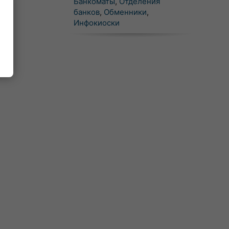
Банкоматы
,
Отделения
банков
,
Обменники
,
Инфокиоски