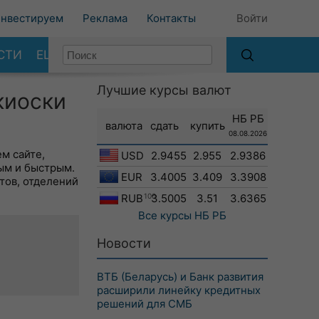
нвестируем
Реклама
Контакты
Войти
СТИ
ЕЩЕ
Лучшие курсы валют
киоски
НБ РБ
валюта
сдать
купить
08.08.2026
м сайте,
USD
2.9455
2.955
2.9386
ым и быстрым.
EUR
3.4005
3.409
3.3908
тов, отделений
RUB
100
3.5005
3.51
3.6365
Все курсы
НБ РБ
Новости
ВТБ (Беларусь) и Банк развития
расширили линейку кредитных
решений для СМБ