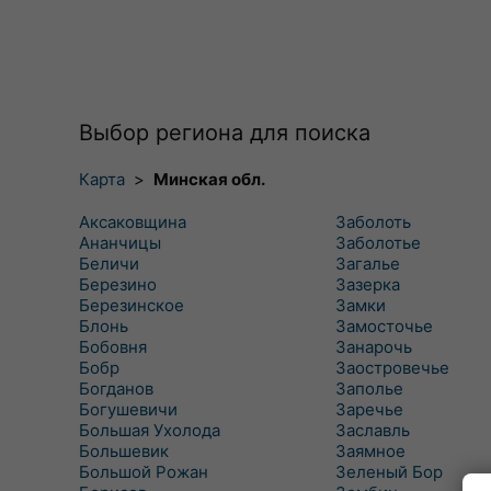
Выбор региона для поиска
Карта
>
Минская обл.
Аксаковщина
Заболоть
Ананчицы
Заболотье
Беличи
Загалье
Березино
Зазерка
Березинское
Замки
Блонь
Замосточье
Бобовня
Занарочь
Бобр
Заостровечье
Богданов
Заполье
Богушевичи
Заречье
Большая Ухолода
Заславль
Большевик
Заямное
Большой Рожан
Зеленый Бор